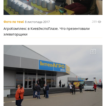
289
Фото по темі
8 листопада 2017
АгроКомплекс в КиевЭкспоПлазе. Что презентовали
элеваторщики