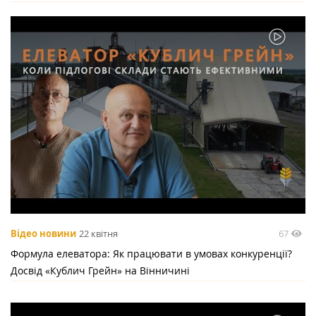
67
Відео новини
22 квітня
Формула елеватора: Як працювати в умовах конкуренції?
Досвід «Кублич Грейн» на Вінничині