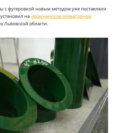
бы с футеровкой новым методом уже поставляли
к установил на
«Красненском элеваторном
во Львовской области.