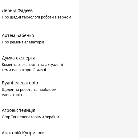
Леонід Фадєєв
Про щадні технології роботи з зерном
Артем Бабенко
Про ремонт елеваторів
Думка експерта
Коментарі експертів на актуальні
теми елеваторної галузі
Будні елеваторів
Щоденна робота та проблеми
елеваторів
Агроекспедиція
Crop Tour елеваторами України
Анатолій Куприєвич