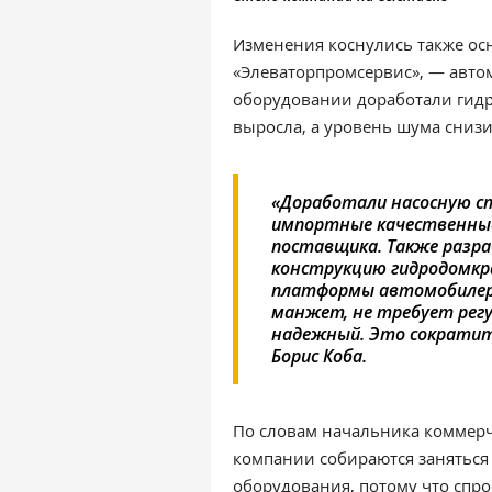
Изменения коснулись также ос
«Элеваторпромсервис», — автом
оборудовании доработали гидр
выросла, а уровень шума снизи
«Доработали насосную с
импортные качественные
поставщика. Также разр
конструкцию гидродомкр
платформы автомобилера
манжет, не требует рег
надежный. Это сократит
Борис Коба.
По словам начальника коммерч
компании собираются заняться
оборудования, потому что спро