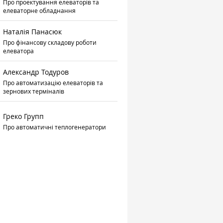
Про проектування елеваторів та
елеваторне обладнання
Наталія Панасюк
Про фінансову складову роботи
елеватора
Александр Тодуров
Про автоматизацію елеваторів та
зернових терміналів
Греко Групп
Про автоматичні теплогенератори