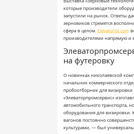
Выставка «Зерновые технологи
которые производители оборуд
запустили на рынок. Ответы да
зерновиков стремятся восполни
сфера в целом.
Elevatorist.com
в
производителями напрямую и в
Элеваторпромсерв
на футеровку
О новинках николаевской ко
начальник коммерческого отде
пробоотборник для визировки з
«Элеваторпромсервис» изготав
автомобильного транспорта, н
оборудования для визировки. К
вагонов постоянно совершенст
культурами, — был универсал