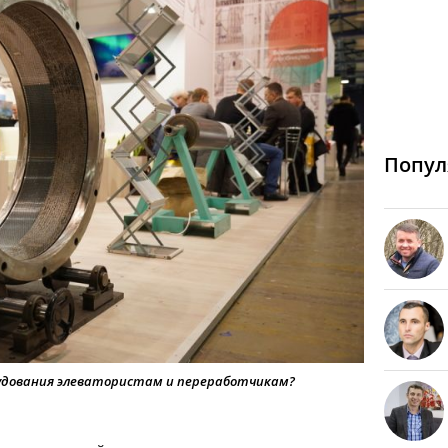
Попул
удования элеватористам и переработчикам?