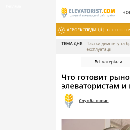
НО
АГРОЕКСПЕДИЦІЇ
ВСЕ ПРО З
ТЕМА ДНЯ:
Пастки демпінгу та б
експлуатації
Всі матеріали
Что готовит рын
элеватористам и
Служба новин