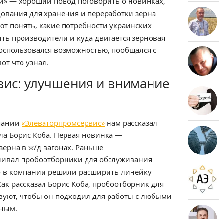
и» — хороший повод поговорить о новинках,
ования для хранения и переработки зерна
ют понять, какие потребности украинских
ть производители и куда двигается зерновая
оспользовался возможностью, пообщался с
от что узнал.
ис: улучшения и внимание
мпании
«Элеваторпромсервис»
нам рассказал
ла Борис Коба. Первая новинка —
ерна в ж/д вагонах. Раньше
ливал пробоотборники для обслуживания
о в компании решили расширить линейку
ак рассказал Борис Коба, пробоотборник для
вуют, чтобы он подходил для работы с любыми
ьным.