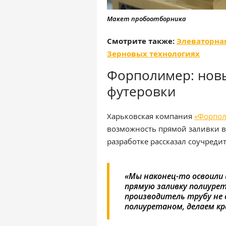
Макет пробоотборника
Смотрите также:
Элеваторная
Зерновых технологиях
Форполимер: нов
футеровки
Харьковская компания
«Форпо
возможность прямой заливки в
разработке рассказал соучред
«Мы наконец-то освоили
прямую заливку полиурет
производитель трубу не 
полиуретаном, делаем кр