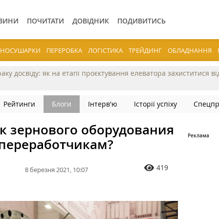
ВИНИ
ПОЧИТАТИ
ДОВІДНИК
ПОДИВИТИСЬ
ЕРНОСУШАРКИ
ПЕРЕРОБКА
ЛОГІСТИКА
ТРЕЙДИНГ
ОБЛАДНАННЯ
раку досвіду: як на етапі проєктування елеватора захиститися в
Рейтинги
Блоги
Інтерв'ю
Історії успіху
Спецпр
ок зернового оборудования
 переработчикам?
419
8 березня 2021, 10:07