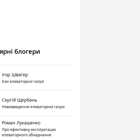
ярні блогери
Ігор Швагер
Ази елеваторної галузі
Сергій Щербань
Нововведення елеваторної галузі
Роман Лукашенко
Про ефективну експлуатацію
елеваторного обладнання