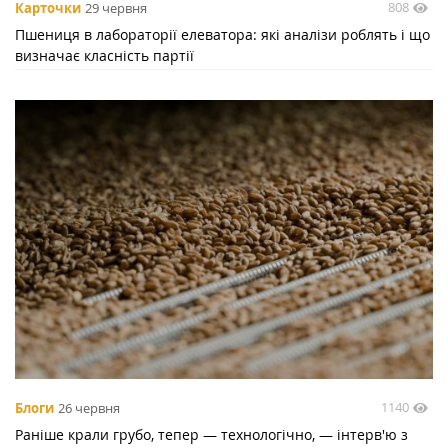
808
Карточки
29 червня
Пшениця в лабораторії елеватора: які аналізи роблять і що
визначає класність партії
1140
Блоги
26 червня
Раніше крали грубо, тепер — технологічно, — інтерв'ю з