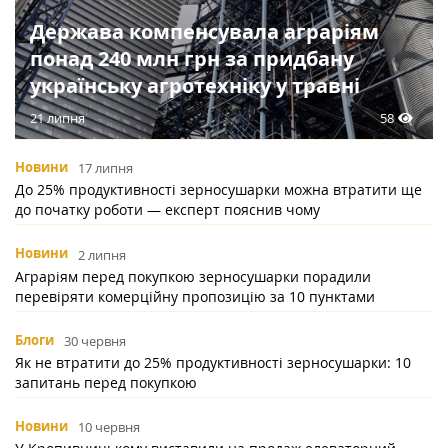
Держава компенсувала аграріям
понад 240 млн грн за придбану
українську агротехніку у травні
58
21 липня
Новини
17 липня
До 25% продуктивності зерносушарки можна втратити ще
до початку роботи — експерт пояснив чому
Новини
2 липня
Аграріям перед покупкою зерносушарки порадили
перевіряти комерційну пропозицію за 10 пунктами
Блоги
30 червня
Як не втратити до 25% продуктивності зерносушарки: 10
запитань перед покупкою
Новини
10 червня