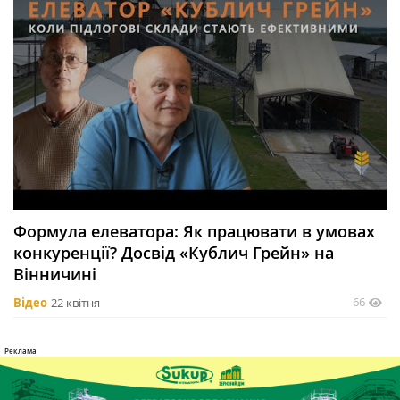
Формула елеватора: Як працювати в умовах
конкуренції? Досвід «Кублич Грейн» на
Вінничині
66
Відео
22 квітня