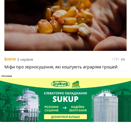
1781
Блоги
3 червня
Міфи про зерносушіння, які коштують аграріям грошей