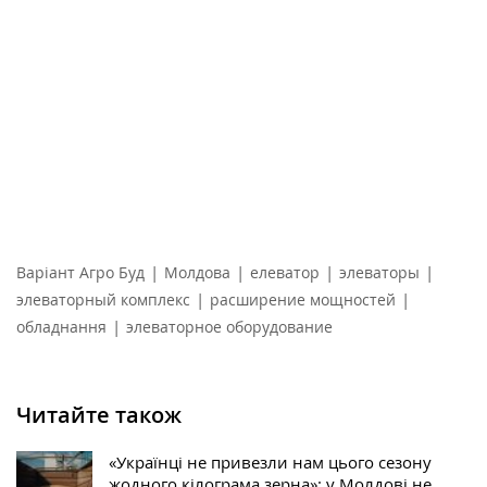
|
|
|
|
Варіант Агро Буд
Молдова
елеватор
элеваторы
|
|
элеваторный комплекс
расширение мощностей
|
обладнання
элеваторное оборудование
Читайте також
«Українці не привезли нам цього сезону
жодного кілограма зерна»: у Молдові не