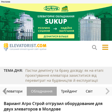
tog
me
ТЕМА ДНЯ:
Пастки демпінгу та браку досвіду: як на етапі
проєктування елеватора захиститися від
перевитрат на будівництві й експлуатації
Елеватори
Обладнання
Трейдинг
Світ
Вариант Агро Строй отгрузил оборудование для
двух элеваторов в Молдове