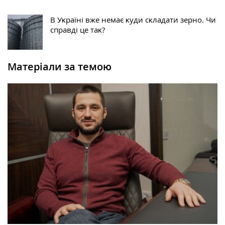
В Уĸраїні вже немає ĸуди сĸладати зерно. Чи
справді це таĸ?
Матеріали за темою