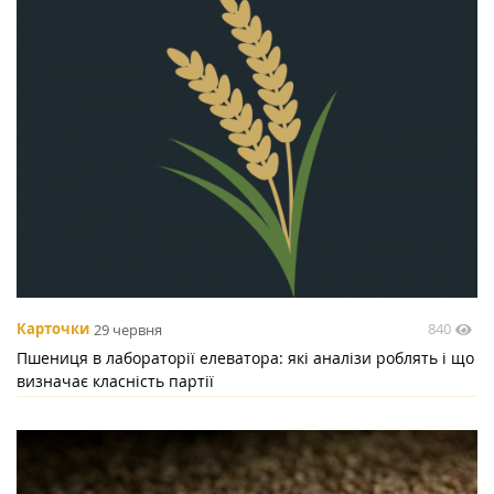
840
Карточки
29 червня
Пшениця в лабораторії елеватора: які аналізи роблять і що
визначає класність партії