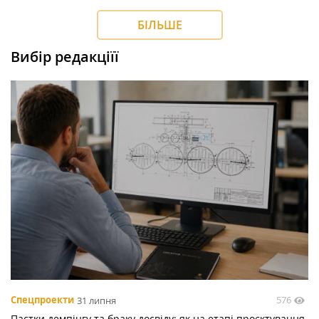
БІЛЬШЕ
Вибір редакціїї
576
Спецпроекти
31 липня
Пастки демпінгу та браку досвіду: як на етапі проєктування