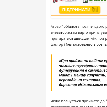
Аграрії обіцяють посіяти цього
елеватористам варто приготува
протиратися швидше, ніж при ро
фактор і безпосередньо в розпа
«При прийманні олійних 
частіше перевіряти тра
футерування в самопливах
мають меншу сипучість, 
переходів на секторах, 
директор «Ніжинського 
Якщо планується приймати дрібн
перевірити транспортери на від