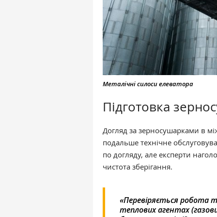
Металічні силоси елеватора
Підготовка зерно
Догляд за зерносушарками в мі
подальше технічне обслуговуван
по догляду, але експерти наго
чистота зберігання.
«Перевіряється робота 
теплових агентах (газов