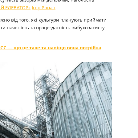
Й ЕЛЕВАТОР»
Ігор Ропан
.
жно від того, які культури планують приймати
ити наявність та працездатність вибухозахисту
SCC — що це таке та навіщо вона потрібна