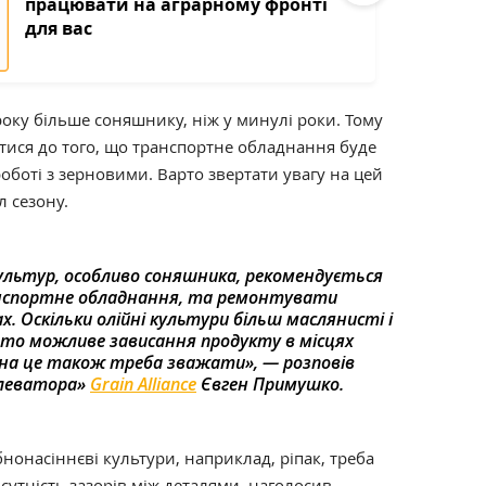
працювати на аграрному фронті
для вас
 року більше соняшнику, ніж у минулі роки. Тому
тися до того, що транспортне обладнання буде
боті з зерновими. Варто звертати увагу на цей
л сезону.
культур, особливо соняшника, рекомендується
нспортне обладнання, та ремонтувати
. Оскільки олійні культури більш маслянисті і
то можливе зависання продукту в місцях
— на це також треба зважати», — розповів
елеватора»
Grain Alliance
Євген Примушко.
онасіннєві культури, наприклад, ріпак, треба
сутність зазорів між деталями, наголосив