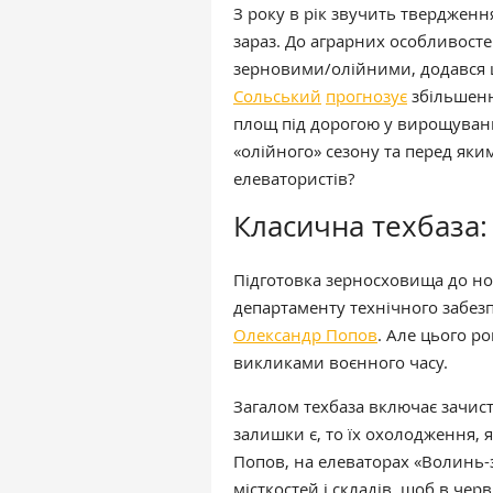
З року в рік звучить твердженн
зараз. До аграрних особливосте
зерновими/олійними, додався щ
Сольський
прогнозує
збільшенн
площ під дорогою у вирощуванн
«олійного» сезону та перед як
елеватористів?
Класична техбаза:
Підготовка зерносховища до но
департаменту технічного забез
Олександр Попов
. Але цього р
викликами воєнного часу.
Загалом техбаза включає зачист
залишки є, то їх охолодження, 
Попов, на елеваторах «Волинь
місткостей і складів, щоб в че