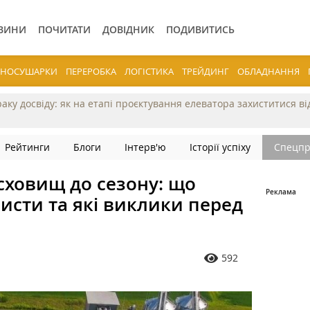
ВИНИ
ПОЧИТАТИ
ДОВІДНИК
ПОДИВИТИСЬ
ЕРНОСУШАРКИ
ПЕРЕРОБКА
ЛОГІСТИКА
ТРЕЙДИНГ
ОБЛАДНАННЯ
раку досвіду: як на етапі проєктування елеватора захиститися в
Рейтинги
Блоги
Інтерв'ю
Історії успіху
Спецпр
сховищ до сезону: що
исти та які виклики перед
592