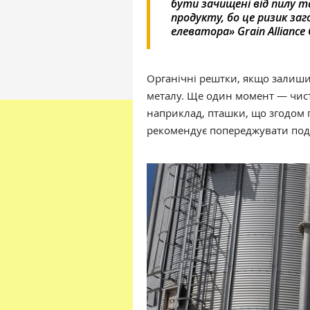
бути зачищені від пилу т
продукту, бо це ризик за
елеватора» Grain Allianc
Органічні рештки, якщо залиши
металу. Ще один момент — чист
наприклад, пташки, що згодом
рекомендує попереджувати поді