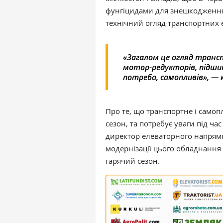
фунгіцидами для знешкодження 
технічний огляд транспортних 
«Загалом це огляд транс
мотор-редукторів, підшипн
потреба, самопливів», — 
Про те, що транспортне і само
сезон, та потребує уваги під час
директор елеваторного напрям
модернізації цього обладнання 
гарячий сезон.