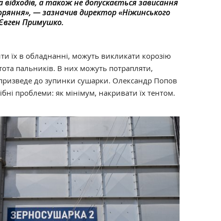
а відходів, а також не допускається зависання
горяння», — зазначив директор «Ніжинського
e Євген Примушко.
ти їх в обладнанні, можуть викликати корозію
ота пальників. В них можуть потрапляти,
 призведе до зупинки сушарки. Олександр Попов
бні проблеми: як мінімум, накривати їх тентом.