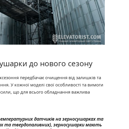
сушарки до нового сезону
жсезоння передбачає очищення від залишків та
ня. У кожної моделі свої особливості та вимоги
лосили, що для всього обладнання важлива
температурних датчиків на зерносушарках та
их та твердопаливних), зерносушарки мають