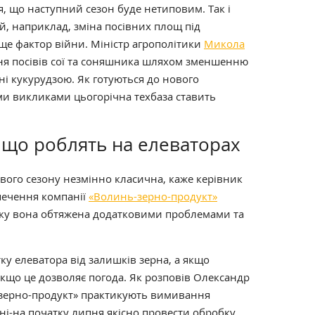
я, що наступний сезон буде нетиповим. Так і
й, наприклад, зміна посівних площ під
е фактор війни. Міністр агрополітики
Микола
я посівів сої та соняшника шляхом зменшенню
і кукурудзою. Як готуються до нового
ими викликами цьогорічна техбаза ставить
 що роблять на елеваторах
вого сезону незмінно класична, каже керівник
печення компанії
«Волинь-зерно-продукт»
оку вона обтяжена додатковими проблемами та
ку елеватора від залишків зерна, а якщо
якщо це дозволяє погода. Як розповів Олександр
-зерно-продукт» практикують вимивання
рвні-на початку липня якісно провести обробку