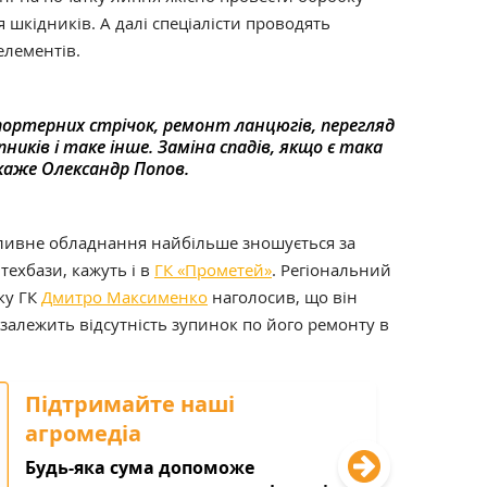
шкідників. А далі спеціалісти проводять
елементів.
портерних стрічок, ремонт ланцюгів, перегляд
иків і таке інше. Заміна спадів, якщо є така
каже Олександр Попов.
пливне обладнання найбільше зношується за
 техбази, кажуть і в
ГК «Прометей»
. Регіональний
ку ГК
Дмитро Максименко
наголосив, що він
залежить відсутність зупинок по його ремонту в
Підтримайте наші
агромедіа
Будь-яка сума допоможе