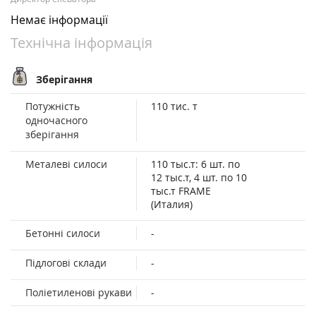
Немає інформації
Технічна інформація
Зберігання
Потужність
110 тис. т
одночасного
зберігання
Металеві силоси
110 тыс.т: 6 шт. по
12 тыс.т, 4 шт. по 10
тыс.т FRAME
(Италия)
Бетонні силоси
-
Підлогові склади
-
Поліетиленові рукави
-