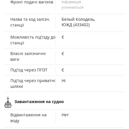
Фронт подачі вагонів
Інформація
уточнюється
Назва та код залізн.
Белый Колодезь,
ЮЖД (433402)
станції
Можливість під'їзду до
Є
станції
Власні залізничні
Є
ваги
Під'їзд через ППЗТ
Є
Під'їзд через приватні
Ні
шляхи
Завантаження на судно
Відвантаження на
Нет
воду