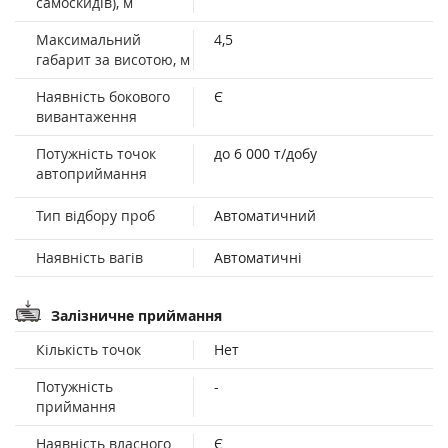
самоскидів), м
Максимальний
4,5
габарит за висотою, м
Наявність бокового
Є
вивантаження
Потужність точок
до 6 000 т/добу
автоприймання
Тип відбору проб
Автоматичний
Наявність вагів
Автоматичні
Залізничне приймання
Кількість точок
Нет
Потужність
-
приймання
Наявність власного
Є