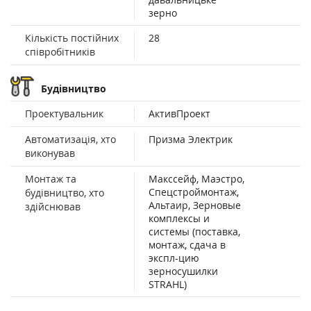
зерно
Кількість постійних
28
співробітників
Будівництво
Проектувальник
АктивПроект
Автоматизація, хто
Призма Электрик
виконував
Монтаж та
Макссейф, Маэстро,
Спецстроймонтаж,
будівництво, хто
Альтаир, Зерновые
здійснював
комплексы и
системы (поставка,
монтаж, сдача в
экспл-цию
зерносушилки
STRAHL)