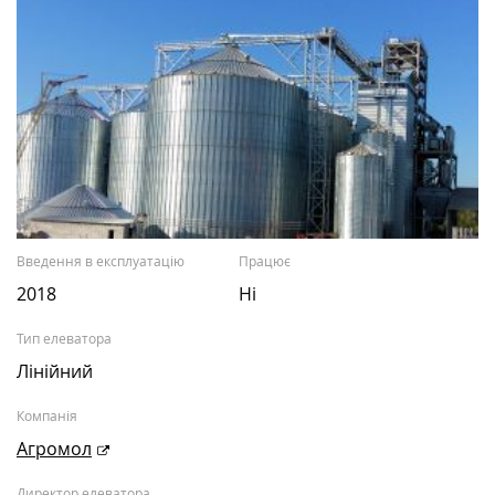
Введення в експлуатацію
Працює
2018
Ні
Тип елеватора
Лінійний
Компанія
Агромол
Директор елеватора