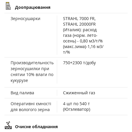
Доопрацювання
Зерносушарки
STRAHL 7000 FR,
STRAHL 20000FR
(Италия): расход
газа (норм. лето-
осень) - 0,80 м3/т/%
(макс.зима)-1,16 м3/
т/%
Производительность
750+2300 т/добу
зерносушилки при
снятии 10% влаги по
кукурузе
Вид палива
Сжиженный газ
Оперативні ємності
4 шт по 540 т
(Югэлеватор)
для вологого зерна
Очисне обладнання