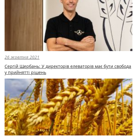
26 жовтня 2021
Сергій Щербань: У директорів елеваторів має бути свобода
у прийнятті рішень