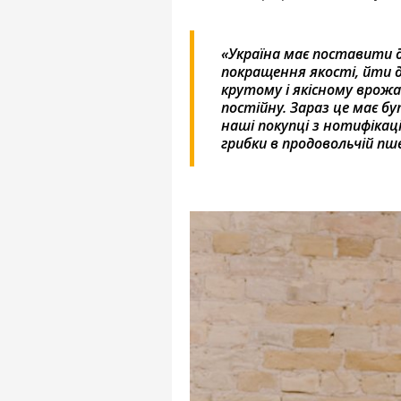
«Україна має поставити д
покращення якості, йти д
крутому і якісному врожа
постійну. Зараз це має б
наші покупці з нотифікаці
грибки в продовольчій пш