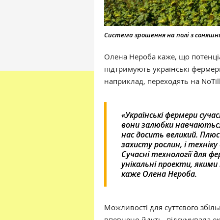
Система зрошення на полі з соняш
Олена Нероба каже, що потенціа
підтримують українські фермер
наприклад, переходять на NoTil
«Українські фермери сучасн
вони залюбки навчаються
нас досить великий. Плюс 
захисту рослин, і техніку
Сучасні технології для ф
унікальні проекти, яким
каже Олена Нероба.
Можливості для суттєвого збільш
впевнено йдуть, підсумувала ек