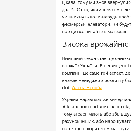
цікава, тому ми знов звернули
далі?». Отож, яким шляхом під
чи зникнуть коли-небудь пробле
фермерські елеватори, чи буду
про це все читайте в матеріалі.
Висока врожайність
Нинішній сезон став ще однією
врожаїв України. В підвищенні в
компанії. Це саме той аспект, де 
вважає менеджер з розвитку бі
club
Олена Нероба
.
Україна наразі майже вичерпал
збільшенню посівних площ під 
тому аграрії мають або збільшу
рахунок інших, або нарощувати
на те, що пріоритетом має бути 