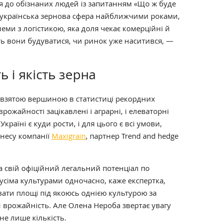
ся до обізнаних людей із запитанням «Що ж буде
е українська зернова сфера найближчими роками,
ми з логістикою, яка доля чекає комерційні й
ть вони будуватися, чи ринок уже наситився, —
 і якість зерна
 взятою вершиною в статистиці рекордних
рожайності зацікавлені і аграрні, і елеваторні
Україні є куди рости, і для цього є всі умови,
знесу компанії
Maxigrain
, партнер Trend and hedge
а свій офіційний легальний потенціал по
усіма культурами одночасно, каже експертка,
вати площі під якоюсь однією культурою за
 врожайність. Але Олена Нероба звертає увагу
не лише кількість.