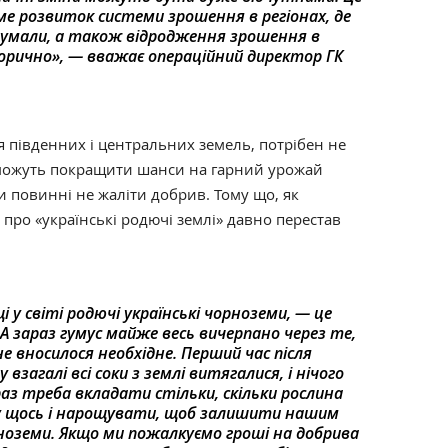
е розвиток системи зрошення в регіонах, де
 думали, а також відродження зрошення в
сторично», — вважає операційний директор ГК
 південних і центральних земель, потрібен не
ії можуть покращити шанси на гарний урожай
и повинні не жаліти добрив. Тому що, як
про «українські родючі землі» давно перестав
 у світі родючі українські чорноземи, — це
 А зараз гумус майже весь вичерпано через те,
е вносилося необхідне. Перший час після
взагалі всі соки з землі витягалися, і нічого
аз треба вкладати стільки, скільки рослина
ку щось і нарощувати, щоб залишити нашим
ноземи. Якщо ми пожалкуємо гроші на добрива