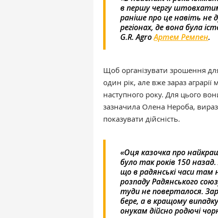
в першу чергу штовхатим
раніше про це навіть не
регіонах, де вона була і
G.R. Agro
Артем Ремпен
.
Щоб організувати зрошення для
один рік, але вже зараз аграр
наступного року. Для цього вон
зазначила Олена Нероба, вираз 
показувати дійсність.
«Оця казочка про найкращі
було так років 150 назад.
що в радянські часи там н
розпаду Радянського союзу 
туди не поверталося. Зар
бере, а в кращому випад
онукам дійсно родючі чор