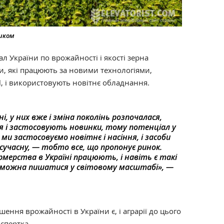
ником
л України по врожайності і якості зерна
и, які працюють за новими технологіями,
l, і використовують новітнє обладнання.
і, у них вже і зміна поколінь розпочалася,
 і застосовують новинки, тому потенціал у
ми застосовуємо новітнє і насіння, і засоби
 сучасну, — тобто все, що пропонує ринок.
ермерства в Україні працюють, і навіть є такі
и можна пишатися у світовому масштабі», —
ення врожайності в України є, і аграрії до цього
спертка.