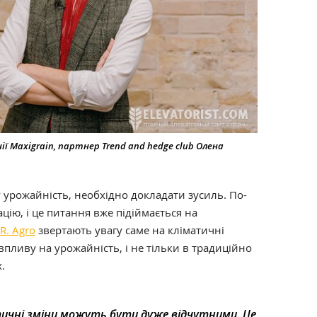
ї Maxigrain, партнер Trend and hedge club Олена
 урожайність, необхідно докладати зусиль. По-
цію, і це питання вже підіймається на
R. Agro
звертають увагу саме на кліматичні
впливу на урожайність, і не тільки в традиційно
.
тичні зміни можуть бути дуже відчутними. Це