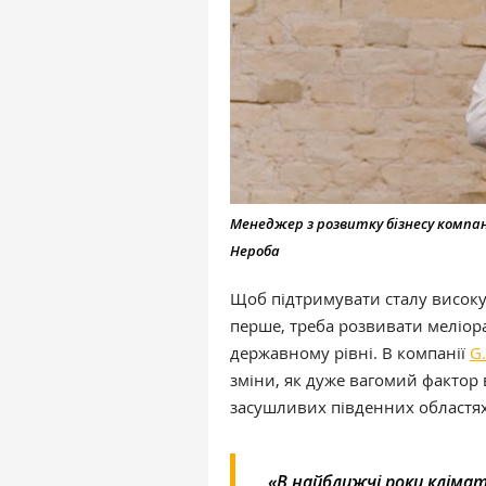
Менеджер з розвитку бізнесу компані
Нероба
Щоб підтримувати сталу високу
перше, треба розвивати меліора
державному рівні. В компанії
G.
зміни, як дуже вагомий фактор 
засушливих південних областях
«В найближчі роки кліма