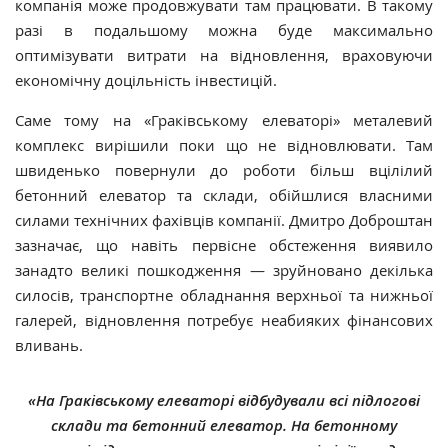
компанія може продовжувати там працювати. В такому
разі в подальшому можна буде максимально
оптимізувати витрати на відновлення, враховуючи
економічну доцільність інвестицій.
Саме тому на «Граківському елеваторі» металевий
комплекс вирішили поки що не відновлювати. Там
швиденько повернули до роботи більш вцілілий
бетонний елеватор та склади, обійшлися власними
силами технічних фахівців компанії. Дмитро Доброштан
зазначає, що навіть первісне обстеження виявило
занадто великі пошкодження — зруйновано декілька
силосів, транспортне обладнання верхньої та нижньої
галерей, відновлення потребує неабияких фінансових
вливань.
«На Граківському елеваторі відбудували всі підлогові
склади та бетонний елеватор. На бетонному