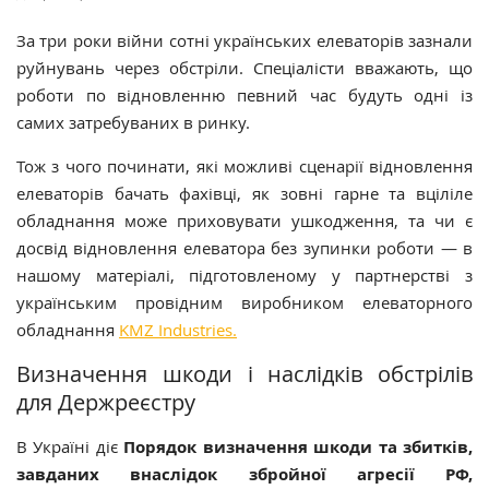
За три роки війни сотні українських елеваторів зазнали
руйнувань через обстріли. Спеціалісти вважають, що
роботи по відновленню певний час будуть одні із
самих затребуваних в ринку.
Тож з чого починати, які можливі сценарії відновлення
елеваторів бачать фахівці, як зовні гарне та вціліле
обладнання може приховувати ушкодження, та чи є
досвід відновлення елеватора без зупинки роботи — в
нашому матеріалі, підготовленому у партнерстві з
українським провідним виробником елеваторного
обладнання
KMZ Industries.
Визначення шкоди і наслідків обстрілів
для Держреєстру
В Україні діє
Порядок визначення шкоди та збитків,
завданих внаслідок збройної агресії РФ,