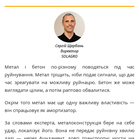
Сергій Щербань
директор
SOLAGRO
Метал і бетон по-різному поводяться під час
руйнування. Метал тріщить, ніби подає сигнали, що дає
час зреагувати на можливу руйнацію. Бетон же може
виглядати цілим, а потім раптово обвалитися.
Окрім того метал має ще одну важливу властивість —
він спрацьовує як амортизатор.
За словами експерта, металоконструкція бере на себе
удар, локалізує його. Вона не передає руйнівну хвилю
далі — через фундамент, довгі транспортні мости чи