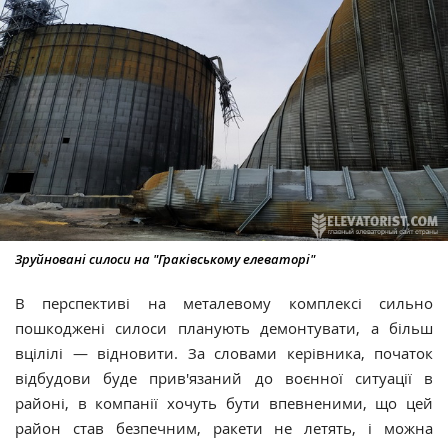
Зруйновані силоси на "Граківському елеваторі"
В перспективі на металевому комплексі сильно
пошкоджені силоси планують демонтувати, а більш
вцілілі — відновити. За словами керівника, початок
відбудови буде прив'язаний до воєнної ситуації в
районі, в компанії хочуть бути впевненими, що цей
район став безпечним, ракети не летять, і можна