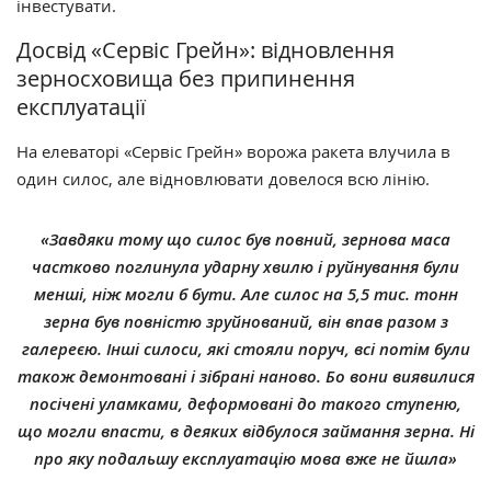
інвестувати.
Досвід «Сервіс Грейн»: відновлення
зерносховища без припинення
експлуатації
На елеваторі «Сервіс Грейн» ворожа ракета влучила в
один силос, але відновлювати довелося всю лінію.
«Завдяки тому що силос був повний, зернова маса
частково поглинула ударну хвилю і руйнування були
менші, ніж могли б бути. Але силос на 5,5 тис. тонн
зерна був повністю зруйнований, він впав разом з
галереєю. Інші силоси, які стояли поруч, всі потім були
також демонтовані і зібрані наново. Бо вони виявилися
посічені уламками, деформовані до такого ступеню,
що могли впасти, в деяких відбулося займання зерна. Ні
про яку подальшу експлуатацію мова вже не йшла»