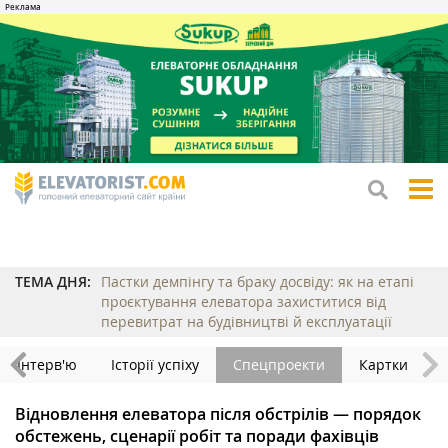
tog
me
ТЕМА ДНЯ:
Пастки демпінгу та браку досвіду: як на етапі
проєктування елеватора захиститися від
перевитрат на будівництві й експлуатації
Інтерв'ю
Історії успіху
Спецпроекти
Картки
Відновлення елеватора після обстрілів — порядок
обстежень, сценарії робіт та поради фахівців