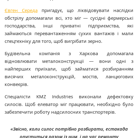
Євген Середа
пригадує, що ліквідовувати наслідки
обстрілу допомагали всі, хто міг — сусідні фермерські
господарства, інші приватні підприємства, які
займаються перевантаженням сухих вантажів і мали
спецтехніку для того, щоб вигрібати зерно.
Будівельна компанія з Харкова допомагала
відновлювати металоконструкції — вони одні з
найперших приїхали, щоб займатися розбиранням
висячих металоконструкцій, мостів, ланцюгових
конвеєрів.
Спеціалісти KMZ Industries виконали дефектовку
силосів. Щоб елеватор міг працювати, необхідно було
забезпечити роботу надсилосних транспортерів.
«Звісно, коли силос потрібно розбирати, естакада
опуститься разом із ним, і на час ремонту