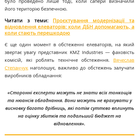
було проведено лише тоді, коли сапери визначили
його територію безпечною.
Читати з теми:
Проєктування модернізації та
відновлення елеваторів: коли ДБН допомагають, а
коли стають перешкодою
Є ще один момент в обстеженні елеваторів, на який
звертає увагу представник KMZ Industries — фаховість
комісій, які роблять технічне обстеження.
Вячеслав
Степанчук
наголошує, важливо до обстежень залучати
виробників обладнання:
«Сторонні експерти можуть не знати всіх тонкощів
та нюансів обладнання. Вони можуть не врахувати у
висновку багато дрібниць, які потім суттєво вплинуть
на оцінку збитків та подальший бюджет на
відновлення».