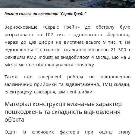
Заміна силоса на елеваторі "Сервіс Грейн"
Зерносховище «Сервіс Грейн» до обстрілу було
розраховано на 107 тис. т одночасного зберігання,
наразі до цієї цифри не вистачає всього 9 тис. т. На
відновлення 4-х силосів загальною місткістю 21 300 т
фахівцям KMZ Industries знадобилося 4 місяці, що на 2
місяці менше, ніж планувалося спочатку.
Також вже завершені роботи по відновленню
залізничних прийомки та відвантаження, ТМЦ склади,
електроцеху, слюсарня, замінені шибки.
Матеріал конструкції визначає характер
пошкоджень та складність відновлення
об’єкта
Один із ключових факторів при оцінці стану