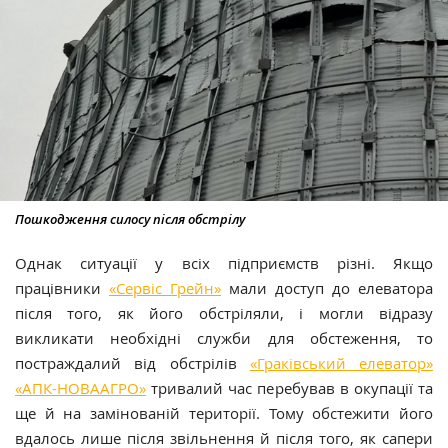
Пошкодження силосу після обстрілу
Однак ситуації у всіх підприємств різні. Якщо
працівники
«Сервіс Грейн»
мали доступ до елеватора
після того, як його обстріляли, і могли відразу
викликати необхідні служби для обстеження, то
постраждалий від обстрілів
«Граківський елеватор»
«АПК-НОВААГРО»
тривалий час перебував в окупації та
ще й на замінованій території. Тому обстежити його
вдалось лише після звільнення й після того, як сапери