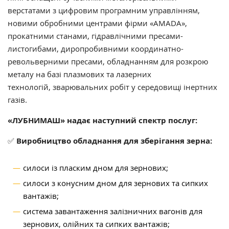
верстатами з цифровим програмним управлінням,
новими обробними центрами фірми «AMADA»,
прокатними станами, гідравлічними пресами-
листогибами, диропробивними координатно-
револьверними пресами, обладнанням для розкрою
металу на базі плазмових та лазерних
технологій, зварювальних робіт у середовищі інертних
газів.
«ЛУБНИМАШ»
надає наступний спектр послуг:
✅
Виробництво обладнання для зберігання зерна:
силоси із пласким дном для зернових;
силоси з конусним дном для зернових та сипких
вантажів;
система завантаження залізничних вагонів для
зернових, олійних та сипких вантажів;