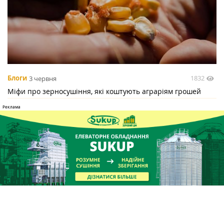
1832
Блоги
3 червня
Міфи про зерносушіння, які коштують аграріям грошей