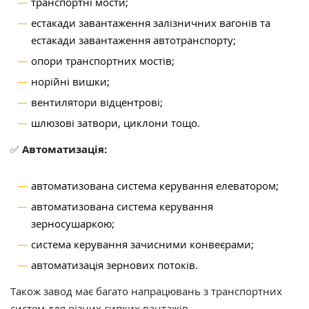
транспортні мости;
естакади завантаження залізничних вагонів та
естакади завантаження автотранспорту;
опори транспортних мостів;
норійні вишки;
вентилятори відцентрові;
шлюзові затвори, циклони тощо.
✅
Автоматизація:
автоматизована система керування елеватором;
автоматизована система керування
зерносушаркою;
система керування зачисними конвеєрами;
автоматизація зернових потоків.
Також завод має багато напрацювань з транспортних
систем для різних сипких вантажів.