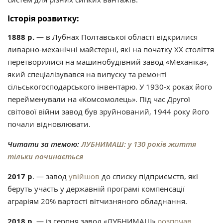
Історія розвитку:
1888 р.
— в Лубнах Полтавської області відкрилися
ливарно-механічні майстерні, які на початку ХХ століття
перетворилися на машинобудівний завод «Механіка»,
який спеціалізувався на випуску та ремонті
сільськогосподарського інвентарю. У 1930-х роках його
перейменували на «Комсомолець». Під час Другої
світової війни завод був зруйнований, 1944 року його
почали відновлювати.
Читати за темою:
ЛУБНИМАШ: у 130 років життя
тільки починається
2017 р
. — завод
увійшов
до списку підприємств, які
беруть участь у державній програмі компенсації
аграріям 20% вартості вітчизняного обладнання.
2018 р
. — із серпня завод «ЛУБНИМАШ»
розпочав