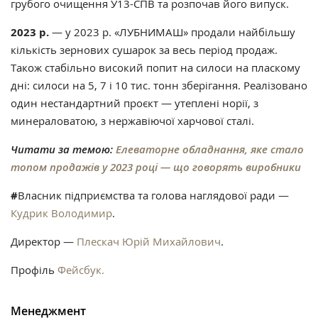
грубого очищення У13-СПВ та розпочав його випуск.
2023 р.
— у 2023 р. «ЛУБНИМАШ» продали найбільшу
кількість зернових сушарок за весь період продаж.
Також стабільно високий попит на силоси на пласкому
дні: силоси на 5, 7 і 10 тис. тонн зберігання. Реалізовано
один нестандартний проєкт — утеплені норії, з
минераловатою, з нержавіючої харчової сталі.
Читати за темою:
Елеваторне обладнання, яке стало
топом продажів у 2023 році — що говорять виробники
#
Власник підприємства та голова наглядової ради —
Кудрик Володимир
.
Директор —
Плескач Юрій Михайлович
.
Профіль
Фейсбук.
Менеджмент