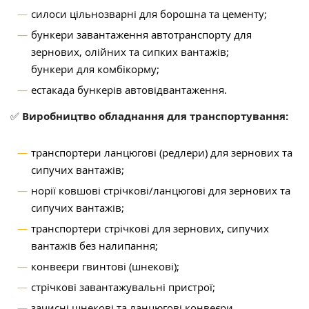
силоси цільнозварні для борошна та цементу;
бункери завантаження автотранспорту для
зернових, олійних та сипких вантажів;
бункери для комбікорму;
естакада бункерів автовідвантаження.
✅
Виробництво обладнання для транспортування:
транспортери ланцюгові (редлери) для зернових та
сипучих вантажів;
норії ковшові стрічкові/ланцюгові для зернових та
сипучих вантажів;
транспортери стрічкові для зернових, сипучих
вантажів без налипання;
конвеєри гвинтові (шнекові);
стрічкові завантажувальні пристрої;
зачисні шнекові та ланцюгові конвеєри.