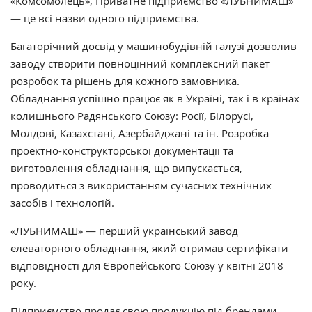
«Комсомолець», Приватне підприємство «ЛУБНИМАШ»
— це всі назви одного підприємства.
Багаторічний досвід у машинобудівній галузі дозволив
заводу створити повноцінний комплексний пакет
розробок та рішень для кожного замовника.
Обладнання успішно працює як в Україні, так і в країнах
колишнього Радянського Союзу: Росії, Білорусі,
Молдові, Казахстані, Азербайджані та ін. Розробка
проектно-конструкторської документації та
виготовлення обладнання, що випускається,
проводиться з використанням сучасних технічних
засобів і технологій.
«ЛУБНИМАШ» — перший український завод
елеваторного обладнання, який отримав сертифікати
відповідності для Європейського Союзу у квітні 2018
року.
Підприємство продає свою продукцію під брендами