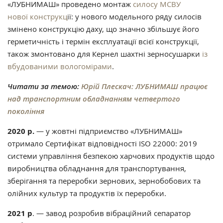
«ЛУБНИМАШ» проведено монтаж
силосу МСВУ
нової конструкц
ії: у нового модельного ряду силосів
змінено конструкцію даху, що значно збільшує його
герметичність і термін експлуатації всієї конструкції,
також змонтовано для Кернел шахтні зерносушарки
із
вбудованими вологомірами
.
Читати за темою:
Юрій Плескач: ЛУБНИМАШ працює
над транспортним обладнанням четвертого
покоління
2020 р.
— у жовтні підприємство «ЛУБНИМАШ»
отримало Сертифікат відповідності ISO 22000: 2019
системи управління безпекою харчових продуктів щодо
виробництва обладнання для транспортування,
зберігання та переробки зернових, зернобобових та
олійних культур та продуктів їх переробки.
2021 р
. — завод розробив вібраційний сепаратор