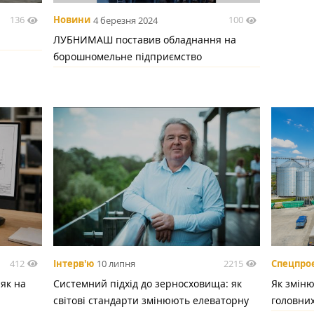
136
100
Новини
4 березня 2024
ЛУБНИМАШ поставив обладнання на
борошномельне підприємство
412
2215
Інтерв'ю
10 липня
Спецпро
 як на
Системний підхід до зерносховища: як
Як зміню
світові стандарти змінюють елеваторну
головних