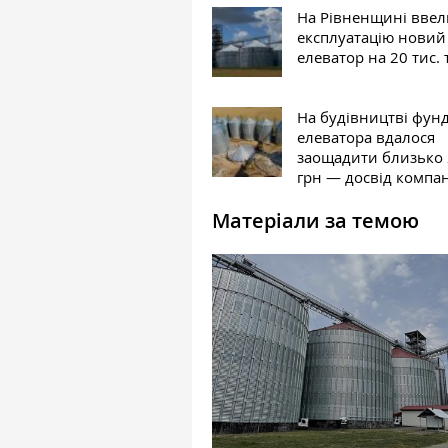
На Рівненщині ввел
експлуатацію новий
елеватор на 20 тис. 
На будівництві фун
елеватора вдалося
заощадити близько
грн — досвід компан
Матеріали за темою