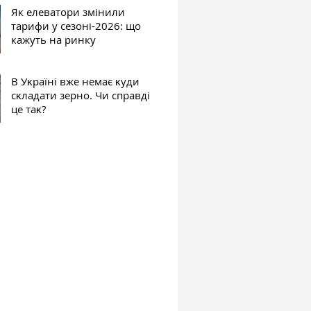
Як елеватори змінили
тарифи у сезоні-2026: що
кажуть на ринку
В Уĸраїні вже немає ĸуди
сĸладати зерно. Чи справді
це таĸ?