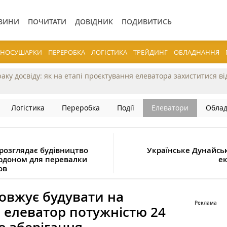
ВИНИ
ПОЧИТАТИ
ДОВІДНИК
ПОДИВИТИСЬ
ЕРНОСУШАРКИ
ПЕРЕРОБКА
ЛОГІСТИКА
ТРЕЙДИНГ
ОБЛАДНАННЯ
раку досвіду: як на етапі проєктування елеватора захиститися в
Логістика
Переробка
Події
Елеватори
Обла
 розглядає будівництво
Українське Дунайсь
рдоном для перевалки
ек
ов
вжує будувати на
 елеватор потужністю 24