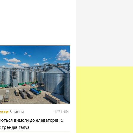
1271
екти
6 липня
ються вимоги до елеваторів: 5
 трендів галузі