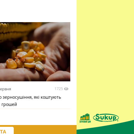
1725
червня
 зерносушіння, які коштують
м грошей