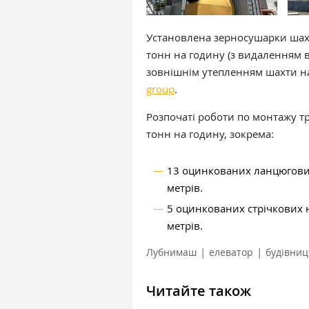
Установлена зерносушарки шах
тонн на годину (з видаленням в
зовнішнім утепленням шахти н
group
.
Розпочаті роботи по монтажу 
тонн на годину, зокрема:
13 оцинкованих ланцюгови
метрів.
5 оцинкованих стрічкових 
метрів.
|
|
Лубнимаш
елеватор
будівниц
Читайте також