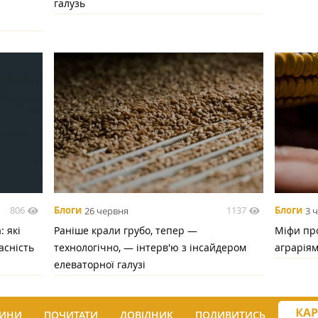
галузь
806
1137
Блоги
26 червня
Блоги
3 
 які
Раніше крали грубо, тепер —
Міфи про
асність
технологічно, — інтерв'ю з інсайдером
аграрія
елеваторної галузі
ИНИ
ПОЧИТАТИ
ДОВІДНИК
ПОДИВИТИСЬ