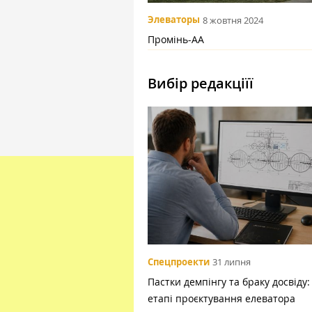
Элеваторы
8 жовтня 2024
Промінь-АА
Вибір редакціїї
Спецпроекти
31 липня
Пастки демпінгу та браку досвіду:
етапі проєктування елеватора