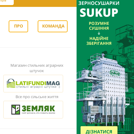
ПРО
КОМАНДА
НАС
Магазин стильних аграрних
штучок
Все про сільське життя