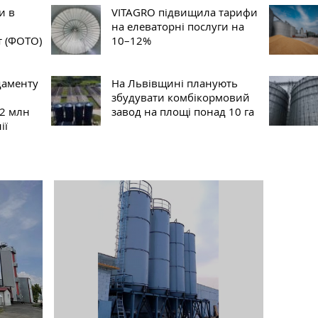
и в
VITAGRO підвищила тарифи
на елеваторні послуги на
т (ФОТО)
10–12%
даменту
На Львівщині планують
збудувати комбікормовий
 2 млн
завод на площі понад 10 га
ії