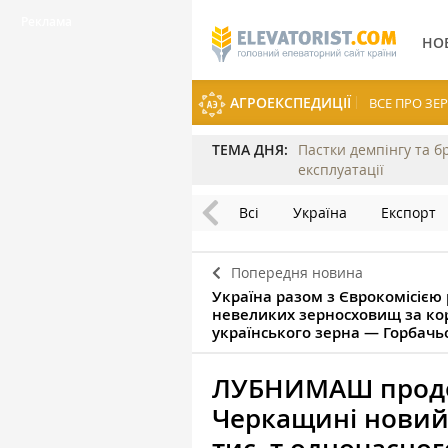
НО
АГРОЕКСПЕДИЦІЇ
ВСЕ ПРО З
ТЕМА ДНЯ:
Пастки демпінгу та б
експлуатації
Всі
Україна
Експорт
Попередня новина
Україна разом з Єврокомісією
невеликих зерносховищ за ко
українського зерна — Горбачь
ЛУБНИМАШ продо
Черкащині новий