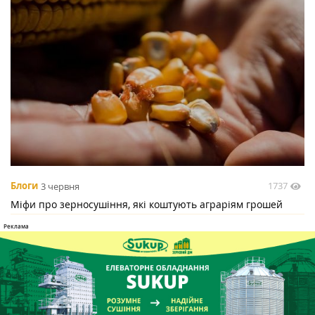
1737
Блоги
3 червня
Міфи про зерносушіння, які коштують аграріям грошей