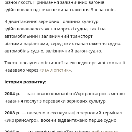
різної якості. Приймання залізничних вагонів
здійснювало одночасне вивантаження 3-х вагонів.
Відвантаження зернових і олійних культур
здійснювавалосся як на морські судна, так і на
автомобільний і залізничний транспорт
різними варіантами, серед яких навантаження судна:
автомобіль-судно, залізничний вагон-судно.
Також послуги логістичної та експедиторської компанії
надавало через
«УТА Логістик»
.
Істория развитку:
2004 р.
— засновано компанію «Укртрансагро» з метою
надання послуг з перевалки зернових культур.
2008 р.
— введено в експлуатацію зерновий термінал
«УкрТрансАгро», восени відвантажено перше судно.
2016 р.
— на терміналі «УкрТрансАгро»
добудовано