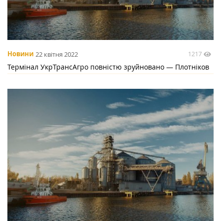
1217
Новини
22 квітня 2022
Термінал УкрТрансАгро повністю зруйновано — Плотніков