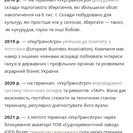
склади підлогового зберігання, які збільшили обсяг
накопичення на 6 тис. т. Склади побудовано для
культур, які простіше ніж у силосах, зберігати — таких,
як кукурудза, горох та інші бобові.
2019 р.
—
«УкрТрансАгро»
увійшла до Комітету з
логістики
(
European Business Association)
. Компанія має
намір з іншими членами асоціації лобіювати інтереси
галузі в державних і профільних органах та розвивати
аграрний бізнес України.
2020 р.
— на терміналі
«УкрТрансАгро»
впроваджено
систему технічних оглядів
та ремонтів «ТАІР». Вона дає
можливість постійно стежити за технічним станом
терміналу, регулярно діагностувати його вузли.
2021 р.
— з лютого т
ермінал «УкрТрансАгро» через
блокування акваторії ТОВ «Судноремонтний завод»
(СРЗ) будет
тимчасово вантажило
суда через причали