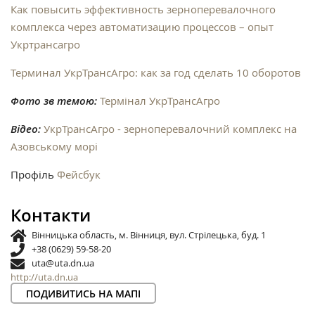
Как повысить эффективность зерноперевалочного
комплекса через автоматизацию процессов – опыт
Укртрансагро
Терминал УкрТрансАгро: как за год сделать 10 оборотов
Фото зв темою:
Термінал УкрТрансАгро
Відео:
УкрТрансАгро - зерноперевалочний комплекс на
Азовському морі
Профіль
Фейсбук
Контакти
Вінницька область, м. Вінниця, вул. Стрілецька, буд. 1
+38 (0629) 59-58-20
uta@uta.dn.ua
http://uta.dn.ua
ПОДИВИТИСЬ НА МАПІ