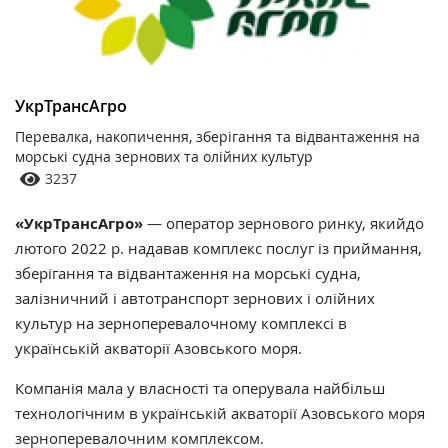
УкрТрансАгро
Перевалка, накопичення, зберігання та відвантаження на
морські судна зернових та олійних культур
3237
«УкрТрансАгро»
— оператор зернового ринку, якийдо
лютого 2022 р. надавав комплекс послуг із приймання,
зберігання та відвантаження на морські судна,
залізничний і автотранспорт зернових і олійних
культур на зерноперевалочному комплексі в
українській акваторії Азовського моря.
Компанія мала у власності та оперувала найбільш
технологічним в українській акваторії Азовського моря
зерноперевалочним комплексом.