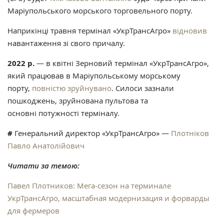
Маріупольського морського торговельного порту.
Наприкінці травня термінал «УкрТрансАгро»
відновив
навантаження зі свого причалу.
2022 р.
— в квітні Зерновий термінал «УкрТрансАгро»,
який працював в Маріупольському морському
порту,
повністю зруйнувано
. Силоси зазнали
пошкоджень, зруйнована пультова та
основні потужності терміналу.
#
Генеральний директор «УкрТрансАгро» —
Плотніков
Павло Анатолійович
Читати за темою:
Павел Плотников: Мега-сезон на терминале
УкрТрансАгро, масштабная модернизация и форварды
для фермеров