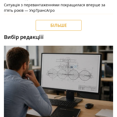
Ситуація з перевантаженнями покращилася вперше за
п'ять років — УкрТрансАгро
БІЛЬШЕ
Вибір редакціїї