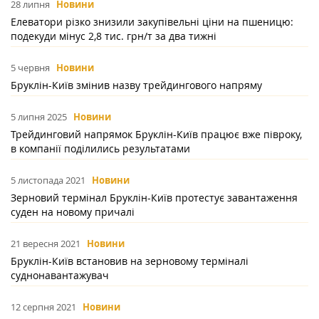
28 липня
Новини
Елеватори різко знизили закупівельні ціни на пшеницю:
подекуди мінус 2,8 тис. грн/т за два тижні
5 червня
Новини
Бруклін-Київ змінив назву трейдингового напряму
5 липня 2025
Новини
Трейдинговий напрямок Бруклін-Київ працює вже півроку,
в компанії поділились результатами
5 листопада 2021
Новини
Зерновий термінал Бруклін-Київ протестує завантаження
суден на новому причалі
21 вересня 2021
Новини
Бруклін-Київ встановив на зерновому терміналі
суднонавантажувач
12 серпня 2021
Новини