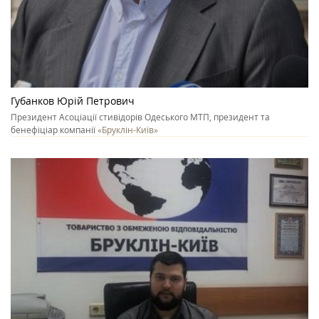
Губанков Юрій Петрович
Президент Асоціації стивідорів Одеського МТП, президент та
бенефіціар компанії
«Бруклін-Київ»