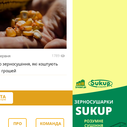
1789
червня
 зерносушіння, які коштують
м грошей
ПРО
КОМАНДА