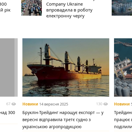
300
Company Ukraine
й рік
впровадила в роботу
електронну чергу
67
130
Новини
14 вересня 2025
Новини
над 300
Бруклін-Трейдинг нарощує експорт — у
Трейдин
вересні відправила третє судно з
працює в
українською агропродукцією
поділил