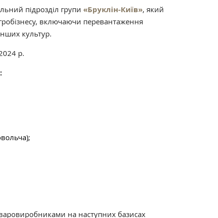
льний підрозділ групи
«Бруклін-Київ»
, який
агробізнесу, включаючи перевантаження
інших культур.
2024 р.
:
вольча);
оваровиробниками на наступних базисах