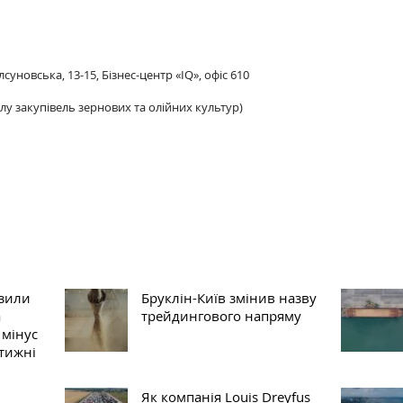
лсуновська, 13-15, Бізнес-центр «IQ», офіс 610
ділу закупівель зернових та олійних культур)
изили
Бруклін-Київ змінив назву
а
трейдингового напряму
 мінус
 тижні
Як компанія Louis Dreyfus