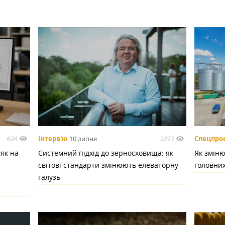
624
2277
Інтерв'ю
10 липня
Спецпро
 як на
Системний підхід до зерносховища: як
Як зміню
світові стандарти змінюють елеваторну
головних
галузь