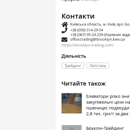
Контакти
Київська область, м. Київ, вул. Бо
+38 (050) 514-29-54
+38 (067) 95-24-239 (Керівник від
office.trading@brooklyn.kiev.ua
https://brooklyn-trading.com/
Діяльність
Трейдинг
Логістика
Читайте також
Елеватори різко зн
закупівельні ціни н
пшеницю: подекуди
2,8 тис. грн/т за два
Бруклін-Трейдинг