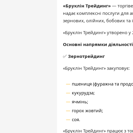
«Бруклін Трейдинг»
— торгіве
надає комплексні послуги для 
зернових, олійних, бобових та 
«Бруклін Трейдинг» утворено у 
Основні напрямки діяльності
✅
Зернотрейдинг
«Бруклін Трейдинг» закуповує:
пшениця (фуражна та продо
кукурудза;
ячмінь;
горох жовтий;
соя.
«Бруклін Трейдинг» працює з т