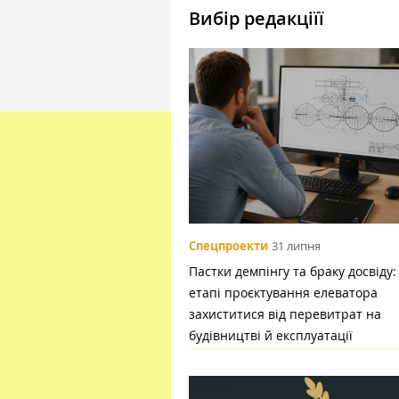
Вибір редакціїї
Спецпроекти
31 липня
Пастки демпінгу та браку досвіду:
етапі проєктування елеватора
захиститися від перевитрат на
будівництві й експлуатації