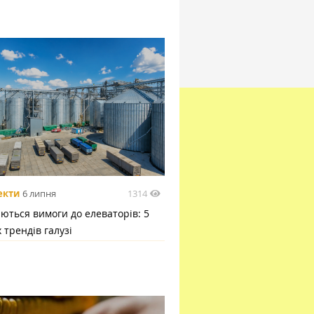
1314
екти
6 липня
ються вимоги до елеваторів: 5
 трендів галузі