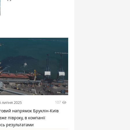
107
5 липня 2025
говий напрямок Бруклін-Київ
же півроку, в компанії
ись результатами