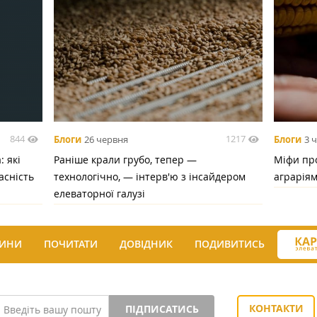
844
1217
Блоги
26 червня
Блоги
3 
 які
Раніше крали грубо, тепер —
Міфи про
асність
технологічно, — інтерв'ю з інсайдером
аграрія
елеваторної галузі
ИНИ
ПОЧИТАТИ
ДОВІДНИК
ПОДИВИТИСЬ
КОНТАКТИ
ПІДПИСАТИСЬ