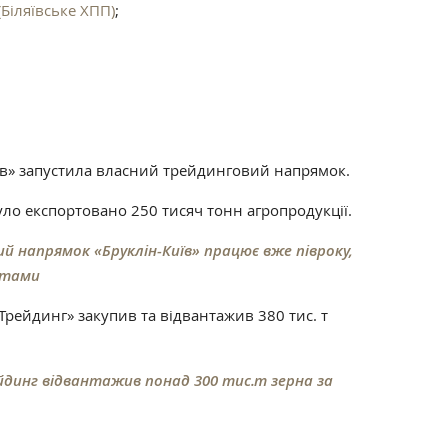
Біляївське ХПП)
;
їв» запустила власний трейдинговий напрямок.
уло експортовано 250 тисяч тонн агропродукції.
й напрямок «Бруклін-Київ» працює вже півроку,
атами
Трейдинг» закупив та відвантажив 380 тис. т
йдинг відвантажив понад 300 тис.т зерна за