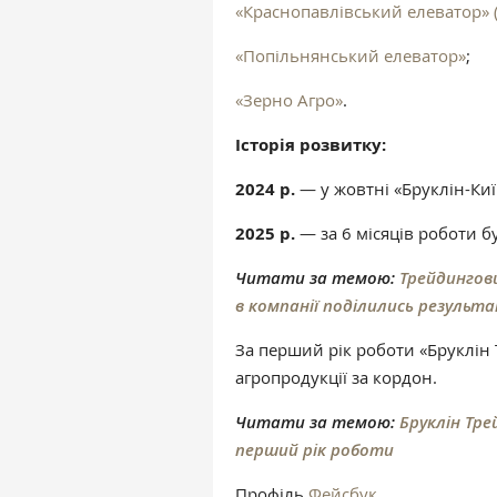
«Краснопавлівський елеватор» (
«Попільнянський елеватор»
;
«Зерно Агро»
.
Історія розвитку:
2024 р.
— у жовтні «Бруклін-Ки
2025 р.
— за 6 місяців роботи б
Читати за темою:
Трейдингови
в компанії поділились результ
За перший рік роботи «Бруклін 
агропродукції за кордон.
Читати за темою:
Бруклін Тре
перший рік роботи
Профіль
Фейсбук