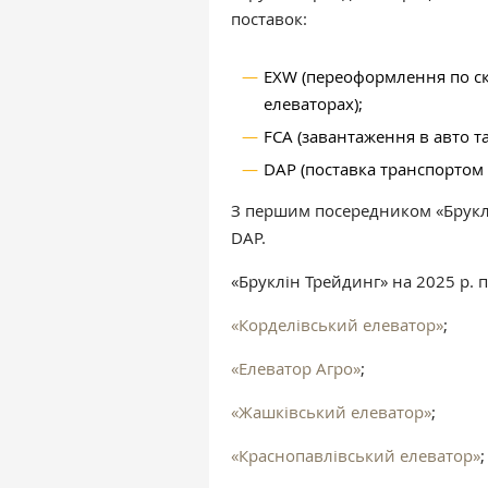
поставок:
EXW (переоформлення по ск
елеваторах);
FCA (завантаження в авто та
DAP (поставка транспортом 
З першим посередником «Бруклі
DAP.
«Бруклін Трейдинг» на 2025 р. 
«Корделівський елеватор»
;
«Елеватор Агро»
;
«Жашківський елеватор»
;
«Краснопавлівський елеватор»
;