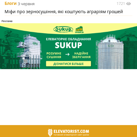
1721
Блоги
3 червня
Міфи про зерносушіння, які коштують аграріям грошей