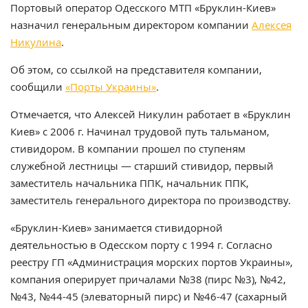
Портовый оператор Одесского МТП «Бруклин-Киев»
назначил генеральным директором компании
Алексея
Никулина
.
Об этом, со ссылкой на представителя компании,
сообщили
«Порты Украины»
.
Отмечается, что Алексей Никулин работает в «Бруклин
Киев» с 2006 г. Начинал трудовой путь тальманом,
стивидором. В компании прошел по ступеням
служебной лестницы — старший стивидор, первый
заместитель начальника ППК, начальник ППК,
заместитель генерального директора по производству.
«Бруклин-Киев» занимается стивидорной
деятельностью в Одесском порту с 1994 г. Согласно
реестру ГП «Администрация морских портов Украины»,
компания оперирует причалами №38 (пирс №3), №42,
№43, №44-45 (элеваторный пирс) и №46-47 (сахарный