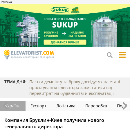
tog
me
ТЕМА ДНЯ:
Пастки демпінгу та браку досвіду: як на етапі
проєктування елеватора захиститися від
перевитрат на будівництві й експлуатації
Україна
Експорт
Логістика
Переробка
Події
Компания Бруклин-Киев получила нового
генерального директора