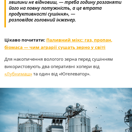
хвилини не відновиш, — треба годину розганяти
його на повну потужність, а це втрата
продуктивності сушіння», —
розповідає
головний інженер.
Цікаво почитати:
Паливний мікс: газ, пропан,
біомаса — чим аграрії сушать зерно у світі
Для накопичення вологого зерна перед сушінням
використовують два оперативні хопери від
«Лубнимаш»
та один від «Югелеватор».