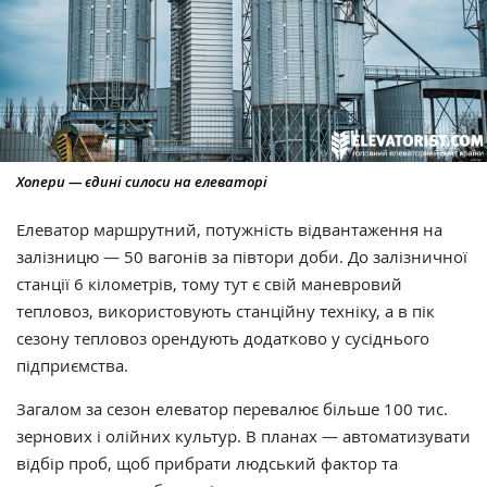
Хопери — єдині силоси на елеваторі
Елеватор маршрутний, потужність відвантаження на
залізницю — 50 вагонів за півтори доби. До залізничної
станції 6 кілометрів, тому тут є свій маневровий
тепловоз, використовують станційну техніку, а в пік
сезону тепловоз орендують додатково у сусіднього
підприємства.
Загалом за сезон елеватор перевалює більше 100 тис.
зернових і олійних культур. В планах — автоматизувати
відбір проб, щоб прибрати людський фактор та