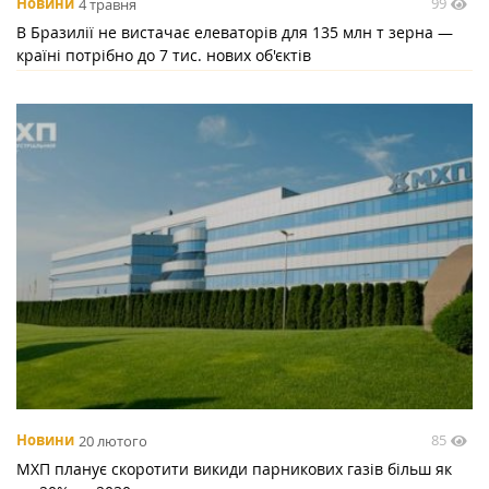
99
Новини
4 травня
В Бразилії не вистачає елеваторів для 135 млн т зерна —
країні потрібно до 7 тис. нових об'єктів
85
Новини
20 лютого
МХП планує скоротити викиди парникових газів більш як