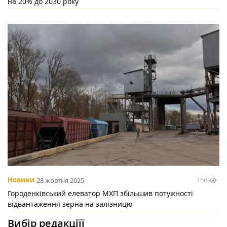
на 20% до 2030 року
166
Новини
28 жовтня 2025
Городенківський елеватор МХП збільшив потужності
відвантаження зерна на залізницю
Вибір редакціїї