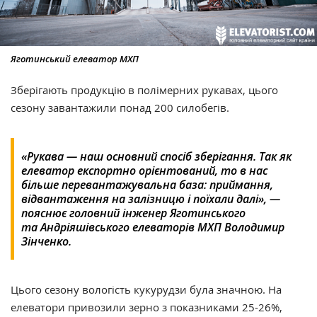
Яготинський елеватор МХП
Зберігають продукцію в полімерних рукавах, цього
сезону завантажили понад
200
силобегів.
«Рукава — наш основний спосіб зберігання. Так як
елеватор експортно орієнтований, то в нас
більше перевантажувальна база: приймання,
відвантаження на залізницю і поїхали далі», —
пояснює головний інженер Яготинського
та Андріяшівського елеваторів МХП Володимир
Зінченко.
Цього сезону вологість кукурудзи була значною. На
елеватори привозили зерно з показниками 25-26%,