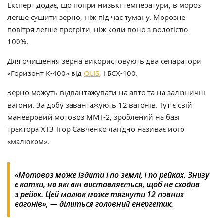
Експерт додає, що попри низькі температури, в мороз
легше сушити зерно, ніж під час туману. Морозне
повітря легше прогріти, ніж коли воно з вологістю
100%.
Для очищення зерна використовують два сепаратори
«Горизонт К-400» від
OLIS
, і БСХ-100.
Зерно можуть відвантажувати на авто та на залізничні
вагони. За добу завантажують 12 вагонів. Тут є свій
маневровий мотовоз ММТ-2, зроблений на базі
трактора ХТЗ. Ігор Савченко лагідно називає його
«малюком».
«Мотовоз може їздити і по землі, і по рейках. Знизу
є катки, на які він виставляється, щоб не сходив
з рейок. Цей малюк може тягнути 12 повних
вагонів», — ділиться головний
енергетик.