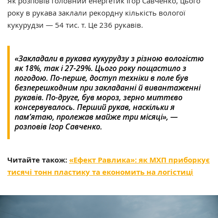
Як розповів головний енергетик Ігор Савченко, цього
року в рукава заклали рекордну кількість вологої
кукурудзи — 54 тис. т. Це 236 рукавів.
«Закладали в рукава кукурудзу з різною вологістю
як 18%, так і 27-29%. Цього року пощастило з
погодою. По-перше, доступ техніки в поле був
безперешкодним при закладанні й вивантаженні
рукавів. По-друге, був мороз,
зерно миттєво
консервувалось
. Перший рукав, наскільки я
пам’ятаю, пролежав майже три місяці», —
розповів Ігор Савченко.
Читайте також:
«Ефект Равлика»: як МХП приборкує
тисячі тонн пластику та економить на логістиці