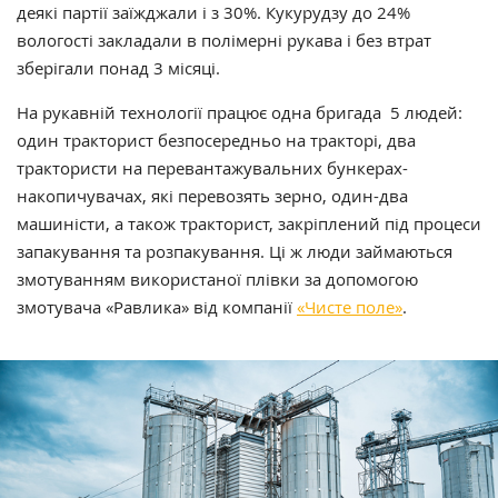
деякі партії заїжджали і з 30%. Кукурудзу до 24%
вологості закладали в полімерні рукава і без втрат
зберігали понад 3 місяці.
На рукавній технології працює одна бригада 5 людей:
один тракторист безпосередньо на тракторі, два
трактористи на перевантажувальних бункерах-
накопичувачах, які перевозять зерно, один-два
машиністи, а також тракторист, закріплений під процеси
запакування та розпакування. Ці ж люди займаються
змотуванням використаної плівки за допомогою
змотувача «Равлика» від компанії
«Чисте поле»
.