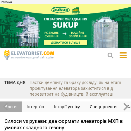
tog
me
ТЕМА ДНЯ:
Пастки демпінгу та браку досвіду: як на етапі
проєктування елеватора захиститися від
перевитрат на будівництві й експлуатації
Блоги
Інтерв'ю
Історії успіху
Спецпроекти
К
Силоси vs рукави: два формати елеваторів МХП в
умовах складного сезону