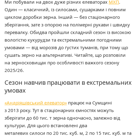
Ми побували на двох дуже різних елеваторах
МХП
.
Один — класичний, із силосами, сушарками і повним
циклом доробки зерна. Інший — без стаціонарного
зберігання, зате з опорою на полімерні рукави і швидку
перевалку. Обидва пройшли складний сезон із високою
вологістю кукурудзи та екстремальними погодними
умовами — від морозів до густих туманів, при тому що
сушать зерно на альтернативі. Читайте, що розповіли
на зерносховищах про особливості важкого сезону
2025/26.
Сезон навчив працювати в екстремальних
умовах
«Андріяшівський елеватор»
працює на Сумщині
з
2013
року. Тут в стаціонарних ємностях можуть
зберігати до
60
тис. т зерна одночасно, залежно від
культури. Для цього встановлені два
металевих силоси по 20 тис. куб. м, 2 по 15 тис. куб. м та