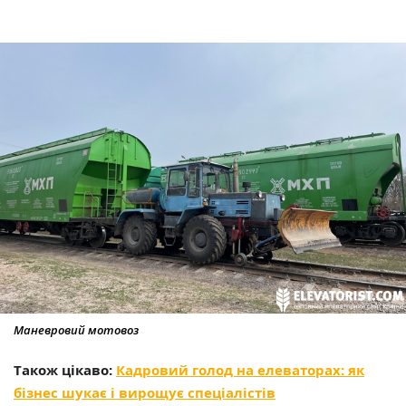
Маневровий мотовоз
Також цікаво:
Кадровий голод на елеваторах: як
бізнес шукає і вирощує спеціалістів