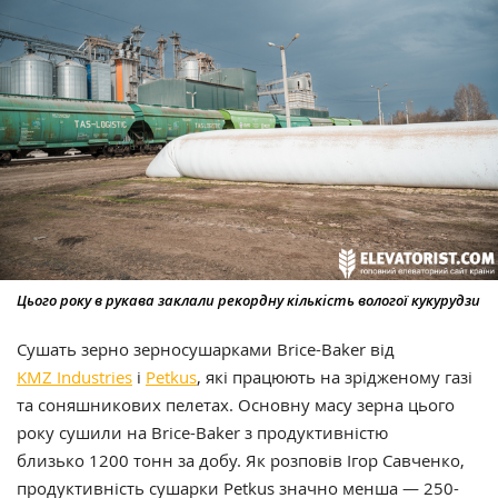
Цього року в рукава заклали рекордну кількість вологої кукурудзи
Сушать зерно зерносушарками Brice-Baker від
KMZ Industries
і
Pet
k
us
, які працюють на зрідженому газі
та соняшникових пелетах. Основну масу зерна цього
року сушили на Brice-Baker з продуктивністю
близько
1
2
00 тонн
за добу. Як розповів Ігор Савченко,
продуктивність сушарки
Pet
k
us
значно менша — 250-