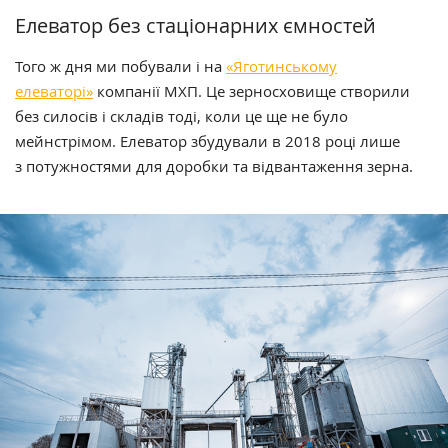
Елеватор без стаціонарних ємностей
Того ж дня ми побували і на
«Яготинському
елеваторі»
компанії МХП. Це зерносховище створили
без силосів і складів тоді, коли це ще не було
мейнстрімом. Елеватор збудували в 2018 році лише
з потужностями для доробки та відвантаження зерна.