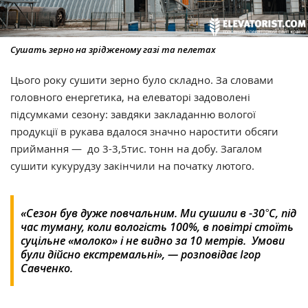
Сушать зерно на зрідженому газі та пелетах
Цього року сушити зерно було складно. За словами
головного енергетика, на елеваторі задоволені
підсумками сезону: завдяки закладанню вологої
продукції в рукава вдалося значно наростити обсяги
приймання — до 3-3,5тис. тонн на добу. Загалом
сушити кукурудзу закінчили на початку лютого.
«Сезон був дуже повчальним. Ми сушили в -30°C, під
час туману, коли вологість 100%, в повітрі стоїть
суцільне «молоко» і не видно за 10 метрів. Умови
були дійсно екстремальні», — розповідає Ігор
Савченко.