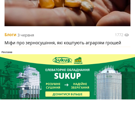
1772
Блоги
3 червня
Міфи про зерносушіння, які коштують аграріям грошей