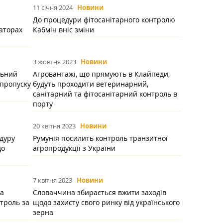
11 січня 2024
Новини
До процедури фітосанітарного контролю
аторах
Кабмін вніс зміни
3 жовтня 2023
Новини
льний
Агровантажі, що прямують в Клайпеди,
 пропуску
будуть проходити ветеринарний,
санітарний та фітосанітарний контроль в
порту
20 квітня 2023
Новини
дуру
Румунія посилить контроль транзитної
до
агропродукції з України
7 квітня 2023
Новини
на
Словаччина збирається вжити заходів
троль за
щодо захисту свого ринку від українського
зерна