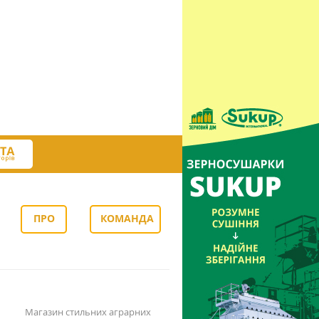
ПРО
КОМАНДА
НАС
Магазин стильних аграрних