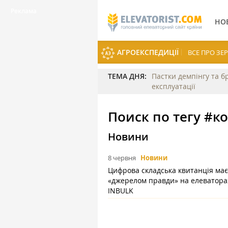
НО
АГРОЕКСПЕДИЦІЇ
ВСЕ ПРО З
ТЕМА ДНЯ:
Пастки демпінгу та б
експлуатації
Поиск по тегу #к
Новини
8 червня
Новини
Цифрова складська квитанція має
«джерелом правди» на елеватор
INBULK