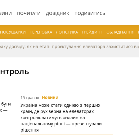
ВИНИ
ПОЧИТАТИ
ДОВІДНИК
ПОДИВИТИСЬ
ЕРНОСУШАРКИ
ПЕРЕРОБКА
ЛОГІСТИКА
ТРЕЙДИНГ
ОБЛАДНАННЯ
раку досвіду: як на етапі проєктування елеватора захиститися в
онтроль
15 травня
Новини
 бути
Україна може стати однією з перших
ах —
країн, де рух зерна на елеваторах
контролюватимуть онлайн на
національному рівні — презентували
рішення