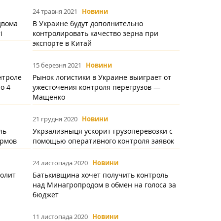
24 травня 2021
Новини
двома
В Украине будут дополнительно
і
контролировать качество зерна при
экспорте в Китай
15 березня 2021
Новини
нтроле
Рынок логистики в Украине выиграет от
о 4
ужесточения контроля перегрузов —
Мащенко
21 грудня 2020
Новини
ль
Укрзализныця ускорит грузоперевозки с
ормов
помощью оперативного контроля заявок
24 листопада 2020
Новини
волит
Батькивщина хочет получить контроль
над Минагропродом в обмен на голоса за
бюджет
11 листопада 2020
Новини