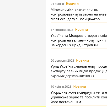
24 квітня
Новини
Мінекономіки визначило, як
контролюватимуть зерно на елев
після скандалу з Волиця-Агро
17 жовтня 2023
Новини
Україна та Молдова створять спі
контроль на залізничному пункті
на кордоні з Придністров’ям
20 вересня 2023
Новини
Уряд України схвалив нову проце
експорту певних видів продукції 
окремих держав-членів ЄС
10 квітня 2023
Новини
Угорщина хоче повернути мита 
українське зерно та посилити кон
його постачанням