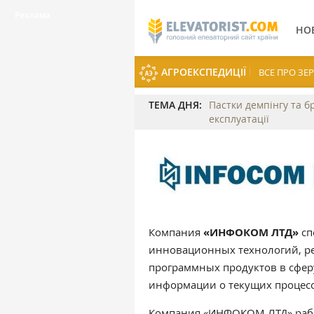
НО
АГРОЕКСПЕДИЦІЇ
ВСЕ ПРО З
ТЕМА ДНЯ:
Пастки демпінгу та б
експлуатації
Компания
«ИНФОКОМ ЛТД»
сп
инновационных технологий, р
программных продуктов в сфер
информации о текущих процесс
Компания «ИНФОКОМ ЛТД» рабо