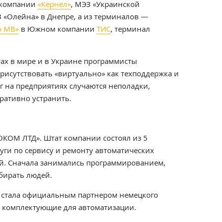
компании
«Кернел»
, МЭЗ «Украинской
 «Олейна» в Днепре, а из терминалов —
о МВ»
в Южном компании
ТИС
, терминал
ах в мире и в Украине программисты
сутствовать «виртуально» как техподдержка и
уг на предприятиях случаются неполадки,
ративно устранить.
ОМ ЛТД». Штат компании состоял из 5
луги по сервису и ремонту автоматических
й.
Сначала занимались программированием,
бирать людей.
 стала официальным партнером немецкого
и комплектующие для автоматизации.