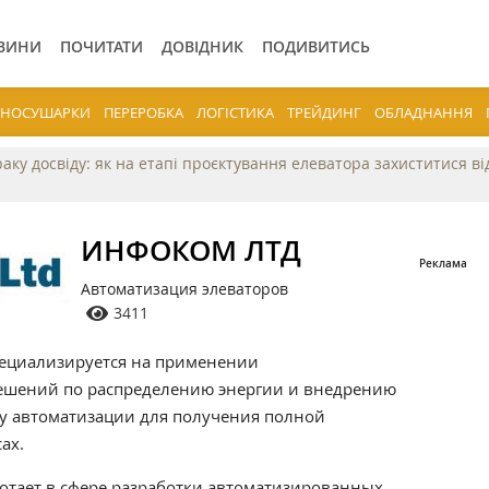
ВИНИ
ПОЧИТАТИ
ДОВІДНИК
ПОДИВИТИСЬ
ЕРНОСУШАРКИ
ПЕРЕРОБКА
ЛОГІСТИКА
ТРЕЙДИНГ
ОБЛАДНАННЯ
раку досвіду: як на етапі проєктування елеватора захиститися в
ИНФОКОМ ЛТД
Автоматизация элеваторов
3411
ециализируется на применении
ешений по распределению энергии и внедрению
у автоматизации для получения полной
ах.
тает в сфере разработки автоматизированных