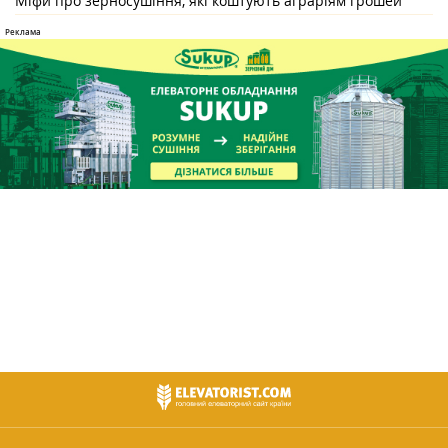
Міфи про зерносушіння, які коштують аграріям грошей