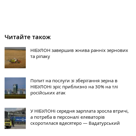
Читайте також
НІБУЛОН завершив жнива ранніх зернових
та ріпаку
Попит на послуги зі зберігання зерна в
НІБУЛОНі зріс приблизно на 30% на тлі
російських атак
У НІБУЛОНі середня зарплата зросла втричі,
а потреба в персоналі елеваторів
скоротилася вдесятеро — Вадатурський