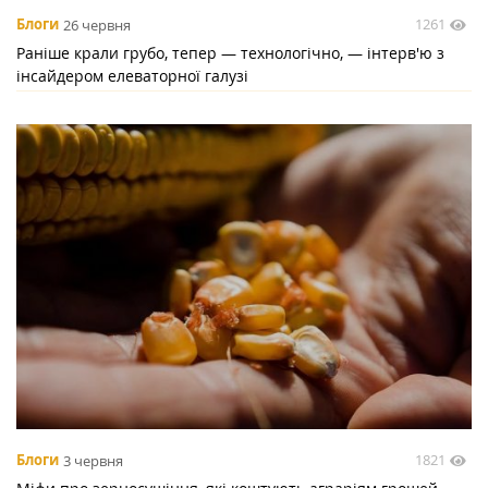
1261
Блоги
26 червня
Раніше крали грубо, тепер — технологічно, — інтерв'ю з
інсайдером елеваторної галузі
1821
Блоги
3 червня