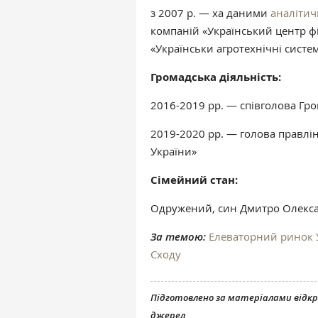
з 2007 р. — ха даними
аналітич
компаній «Український центр фі
«Українськи агротехнічні систе
Громадська діяльність:
2016-2019 рр. — співголова Гр
2019-2020 рр. — голова правлін
України»
Сімейний стан:
Одружений, син Дмитро Олекс
За темою:
Елеваторний ринок У
Сходу
Підготовлено за матеріалами відк
джерел