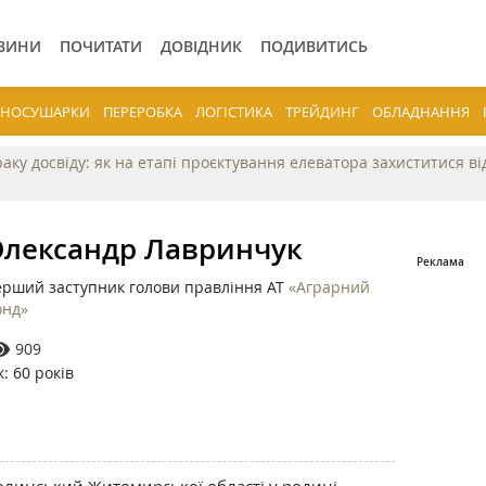
ВИНИ
ПОЧИТАТИ
ДОВІДНИК
ПОДИВИТИСЬ
ЕРНОСУШАРКИ
ПЕРЕРОБКА
ЛОГІСТИКА
ТРЕЙДИНГ
ОБЛАДНАННЯ
раку досвіду: як на етапі проєктування елеватора захиститися в
лександр Лавринчук
рший заступник голови правління АТ
«Аграрний
онд»
909
к: 60 років