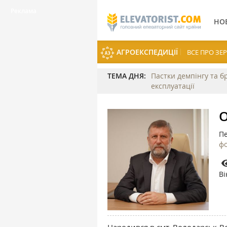
НО
АГРОЕКСПЕДИЦІЇ
ВСЕ ПРО З
ТЕМА ДНЯ:
Пастки демпінгу та б
експлуатації
О
Пе
ф
Ві