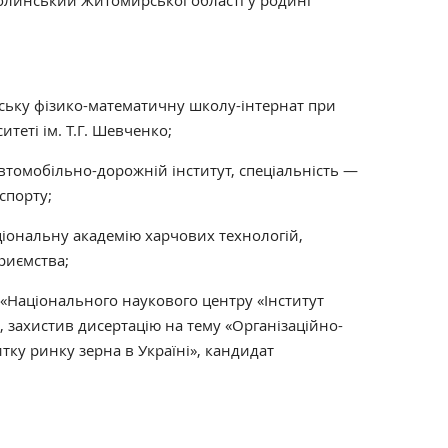
олинський Житомирської області у родині
нську фізико-математичну школу-інтернат при
теті ім. Т.Г. Шевченко;
втомобільно-дорожній інститут, спеціальність —
спорту;
ціональну академію харчових технологій,
риємства;
 «Національного наукового центру «Інститут
), захистив дисертацію на тему «Організаційно-
ку ринку зерна в Україні», кандидат