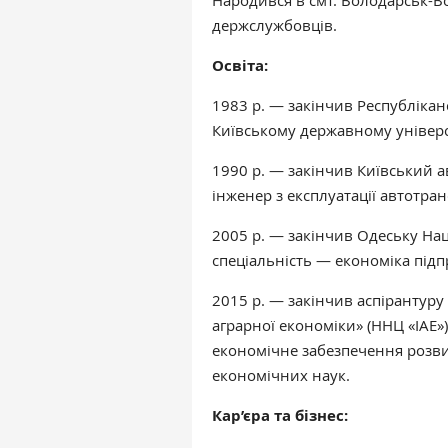
Народився в смт. Володарськ-В
держслужбовців.
Освіта:
1983 р. — закінчив Республіка
Київському державному універси
1990 р. — закінчив Київський а
інженер з експлуатації автотран
2005 р. — закінчив Одеську На
спеціальність — економіка підп
2015 р. — закінчив аспірантуру
аграрної економіки» (ННЦ «ІАЕ»
економічне забезпечення розвит
економічних наук.
Кар’єра та бізнес: