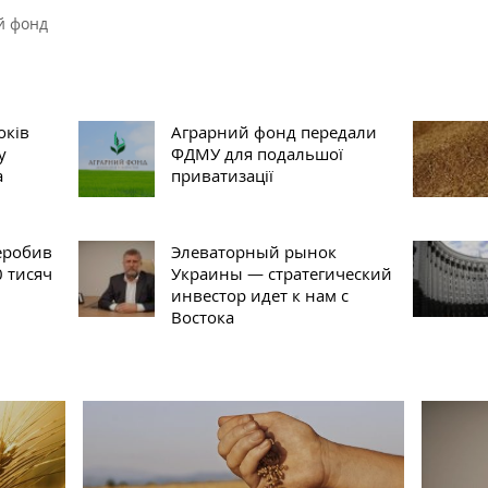
й фонд
оків
Аграрний фонд передали
у
ФДМУ для подальшої
а
приватизації
еробив
Элеваторный рынок
0 тисяч
Украины — стратегический
инвестор идет к нам с
Востока