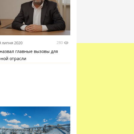
280
9 липня 2020
 назвал главные вызовы для
рной отрасли