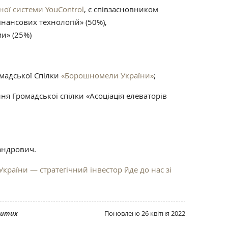
ної системи YouControl
, є співзасновником
нансових технологій» (50%),
ми» (25%)
омадської Спілки
«Борошномели України»
;
ня Громадської спілки «Асоціація елеваторів
андрович.
країни — стратегічний інвестор йде до нас зі
ритих
Поновлено
26 квітня 2022