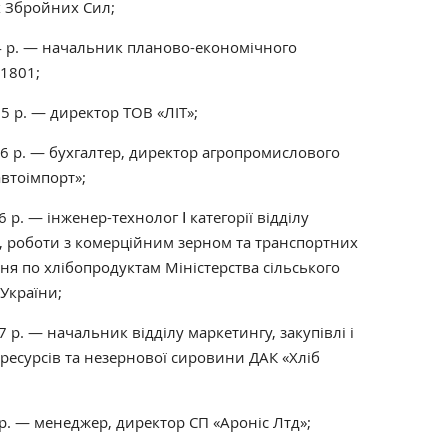
х Збройних Сил;
4 р. — начальник планово-економічного
1801;
5 р. — директор ТОВ «ЛІТ»;
6 р. — бухгалтер, директор агропромислового
втоімпорт»;
р. — інженер-технолог Ⅰ категорії відділу
, роботи з комерційним зерном та транспортних
ня по хлібопродуктам Міністерства сільського
України;
 р. — начальник відділу маркетингу, закупівлі і
 ресурсів та незернової сировини ДАК «Хліб
р. — менеджер, директор СП «Ароніс Лтд»;