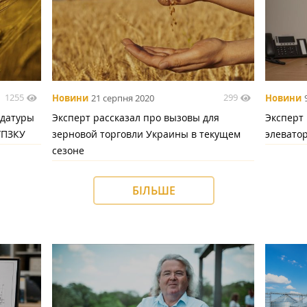
1255
299
Новини
21 серпня 2020
Новини
идатуры
Эксперт рассказал про вызовы для
Эксперт
ГПЗКУ
зерновой торговли Украины в текущем
элевато
сезоне
БІЛЬШЕ