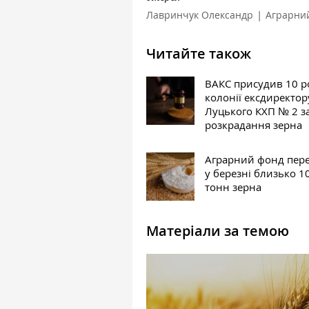
|
Лавринчук Олександр
Аграрни
Читайте також
ВАКС присудив 10 р
колонії ексдиректор
Луцького КХП № 2 з
розкрадання зерна
Аграрний фонд пер
у березні близько 1
тонн зерна
Матеріали за темою