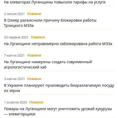
На элеваторах Луганщины повысили тарифы на услуги
2 липня 2021
Новини
В Олияр разъяснили причину блокировки работы
Троицкого МЭЗа
23 червня 2021
Новини
На Луганщине неправомерно заблокирована работа МЭЗа
7 квітня 2021
Новини
На Луганщине намерены создать современный
агрологистический хаб
3 квітня 2021
Новини
В Украине планируют производить биоразлагаемую посуду
из зерна
1 жовтня 2020
Новини
Пожары на Луганщине могут уничтожить урожай кукурузы
— элеваторщики