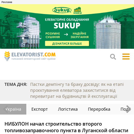
tog
me
ТЕМА ДНЯ:
Пастки демпінгу та браку досвіду: як на етапі
проєктування елеватора захиститися від
перевитрат на будівництві й експлуатації
Україна
Експорт
Логістика
Переробка
Події
НИБУЛОН начал строительство второго
топливозаправочного пункта в Луганской области