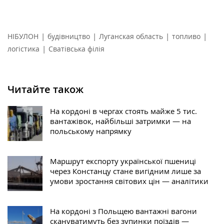
|
|
|
|
НІБУЛОН
будівництво
Луганская область
топливо
|
логістика
Сватівська філія
Читайте також
На кордоні в чергах стоять майже 5 тис.
вантажівок, найбільші затримки — на
польському напрямку
Маршрут експорту української пшениці
через Констанцу стане вигідним лише за
умови зростання світових цін — аналітики
На кордоні з Польщею вантажні вагони
скануватимуть без зупинки поїздів —