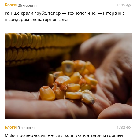
1145
Блоги
26 червня
Раніше крали грубо, тепер — технологічно, — інтерв'ю з
інсайдером елеваторної галузі
1732
Блоги
3 червня
Міфи про зерносушіння, які коштують аграріям грошей