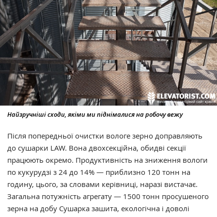
Найзручніші сходи, якіми ми піднімалися на робочу вежу
Після попередньої очистки вологе зерно доправляють
до сушарки LAW. Вона двохсекційна, обидві секції
працюють окремо. Продуктивність на зниження вологи
по кукурудзі з 24 до 14% — приблизно 120 тонн на
годину, цього, за словами керівниці, наразі вистачає.
Загальна потужність агрегату — 1500 тонн просушеного
зерна на добу Сушарка зашита, екологічна і доволі