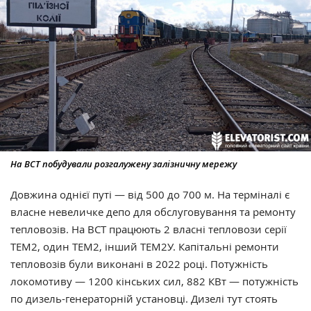
На ВСТ побудували розгалужену залізничну мережу
Довжина однієї путі — від 500 до 700 м. На терміналі є
власне невеличке депо для обслуговування та ремонту
тепловозів. На ВСТ працюють 2 власні тепловози серії
ТЕМ2, один ТЕМ2, інший ТЕМ2У. Капітальні ремонти
тепловозів були виконані в 2022 році. Потужність
локомотиву — 1200 кінських сил, 882 КВт — потужність
по дизель-генераторній установці. Дизелі тут стоять