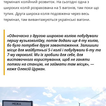
терміналі колійний розвиток. На сьогодні одна з
широких колій розрахована на 5 вагонів, там поки що
тупик. Друга широка колія подовжена через весь
термінал, там вивантажуються українські вагони.
«Одночасно з другою широкою колією побудували
першу вузькоколійку, потім додали ще 4-ту колію,
бо було потрібне друге завантаження. Залишили
місце для майбутньої 5-ї колії і побудували 6-ту та
7-му євроколії. Ми їх зробили для себе, для
виставочного користування, щоб не ганяти
потяги на станцію, не займати там місця», —
каже Олексій Цуркан.