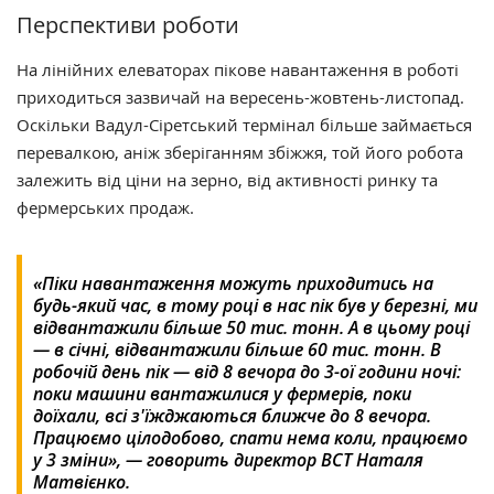
Перспективи роботи
На лінійних елеваторах пікове навантаження в роботі
приходиться зазвичай на вересень-жовтень-листопад.
Оскільки Вадул-Сіретський термінал більше займається
перевалкою, аніж зберіганням збіжжя, той його робота
залежить від ціни на зерно, від активності ринку та
фермерських продаж.
«Піки навантаження можуть приходитись на
будь-який час, в тому році в нас пік був у березні, ми
відвантажили більше 50 тис. тонн. А в цьому році
— в січні, відвантажили більше 60 тис. тонн. В
робочій день пік — від 8 вечора до 3-ої години ночі:
поки машини вантажилися у фермерів, поки
доїхали, всі з'їжджаються ближче до 8 вечора.
Працюємо цілодобово, спати нема коли, працюємо
у 3 зміни», — говорить директор ВСТ Наталя
Матвієнко.