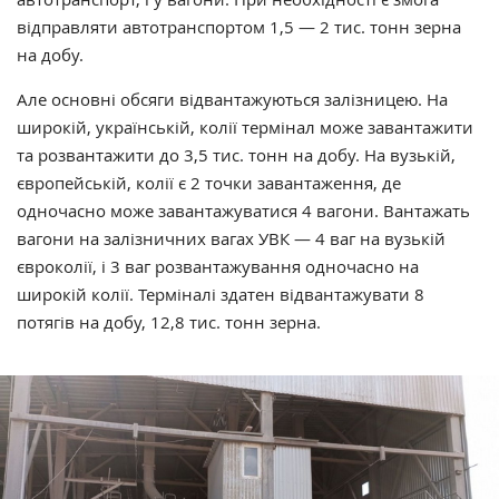
відправляти автотранспортом 1,5 — 2 тис. тонн зерна
на добу.
Але основні обсяги відвантажуються залізницею. На
широкій, українській, колії термінал може завантажити
та розвантажити до 3,5 тис. тонн на добу. На вузькій,
європейській, колії є 2 точки завантаження, де
одночасно може завантажуватися 4 вагони. Вантажать
вагони на залізничних вагах УВК — 4 ваг на вузькій
євроколії, і 3 ваг розвантажування одночасно на
широкій колії. Терміналі здатен відвантажувати 8
потягів на добу, 12,8 тис. тонн зерна.