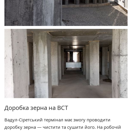
Доробка зерна на ВСТ
Вадул-Сіретський термінал має змогу проводити
доробку зерна — чистити та сушити його. На робочій