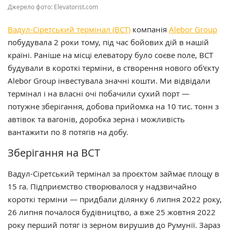
Джерело фото: Elevatorist.com
Вадул-Сіретський термінал (ВСТ)
компанія
Alebor Group
побудувала 2 роки тому, під час бойових дій в нашій
країні. Раніше на місці елеватору було соєве поле, ВСТ
будували в короткі терміни, в створення нового об'єкту
Alebor Group інвестувала значні кошти. Ми відвідали
термінал і на власні очі побачили сухий порт —
потужне зберігання, добова прийомка на 10 тис. тонн з
автівок та вагонів, доробка зерна і можливість
вантажити по 8 потягів на добу.
Зберігання на ВСТ
Вадул-Сіретський термінал за проєктом займає площу в
15 га. Підприємство створювалося у надзвичайно
короткі терміни — придбали ділянку 6 липня 2022 року,
26 липня почалося будівництво, а вже 25 жовтня 2022
року перший потяг із зерном вирушив до Румунії. Зараз