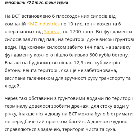
вмістити 70,2 тис. тонн зерна
На ВСТ встановлено 6 плоскодонних силосів від
компаній
KMZ Industries
по 10 тис. тонн кожен та 6
оперативних від
Simeza
, по 1700 тонн. Всі фундаменти
силосів залиті під палі, на території дуже високі ґрунтові
води. Під кожним силосом забито 144 палі, на заливку
фундаменту кожного пішло близько 600 кубів бетону.
Взагалі на будівництво пішло 12,9 тис. кубометрів
бетону. Решта території, яка ще не забетонована,
засипана галечником для зручності руху транспорту та
людей.
Через такі обставини з ґрунтовими водами по території
терміналу довелося зробити дренажі для стоку води у
річку, інакше після дощу на ВСТ можна було б отримати
не передбачений проєктом басейн. А дренажі чудово
справляються з задачею, територія чиста та суха.