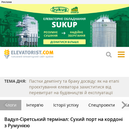
tog
me
ТЕМА ДНЯ:
Пастки демпінгу та браку досвіду: як на етапі
проєктування елеватора захиститися від
перевитрат на будівництві й експлуатації
Блоги
Інтерв'ю
Історії успіху
Спецпроекти
К
Вадул-Сіретський термінал: Сухий порт на кордоні
з Румунією