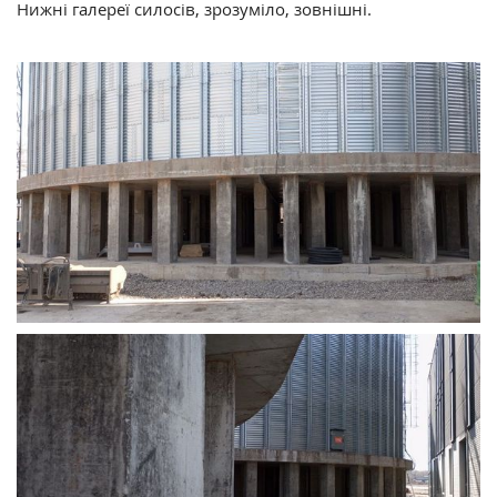
Нижні галереї силосів, зрозуміло, зовнішні.