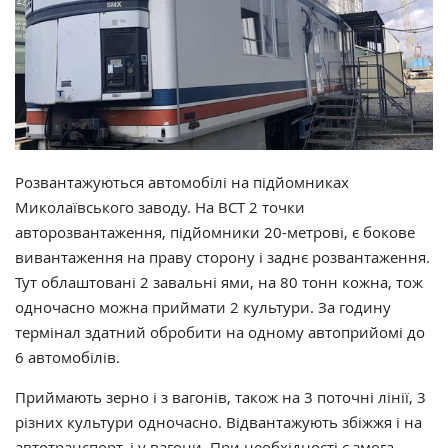
Розвантажуються автомобілі на підйомниках
Миколаївського заводу. На ВСТ 2 точки
авторозвантаження, підйомники 20-метрові, є бокове
вивантаження на праву сторону і заднє розвантаження.
Тут облаштовані 2 завальні ями, на 80 тонн кожна, тож
одночасно можна приймати 2 культури. За годину
термінал здатний обробити на одному автоприйомі до
6 автомобілів.
Приймають зерно і з вагонів, також на 3 поточні лінії, 3
різних культури одночасно. Відвантажують збіжжя і на
автотранспорт, і у вагони. При необхідності є змога