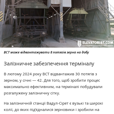
ВСТ може відвантажувати 8 потягів зерна на добу
Залізничне забезпечення терміналу
В лютому 2024 року ВСТ відвантажив 30 потягів з
зерном, у січні — 42. Для того, щоб зробити процес
максимально ефективним, на терміналі побудували
розгалужену залізничну сітку.
На залізничній станції Вадул-Сірет є вузькі та широкі
колії, до яких під’єдналися зерновики і зробили на