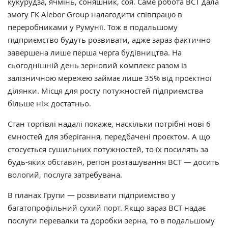
кукурудза, ячмінь, соняшник, соя. Саме робота ВСТ дала
змогу ГК Alebor Group налагодити співпрацю в
переробниками у Румунії. Тож в подальшому
підприємство будуть розвивати, адже зараз фактично
завершена лише перша черга будівництва. На
сьогоднішній день зерновий комплекс разом із
залізничною мережею займає лише 35% від проєктної
ділянки. Місця для росту потужностей підприємства
більше ніж достатньо.
Стан торгівлі надалі покаже, наскільки потрібні нові 6
ємностей для зберігання, передбачені проєктом. А що
стосується сушильних потужностей, то їх посилять за
будь-яких обставин, регіон розташування ВСТ — досить
вологий, послуга затребувана.
В планах Групи — розвивати підприємство у
багатопрофільний сухий порт. Якщо зараз ВСТ надає
послуги перевалки та доробки зерна, то в подальшому