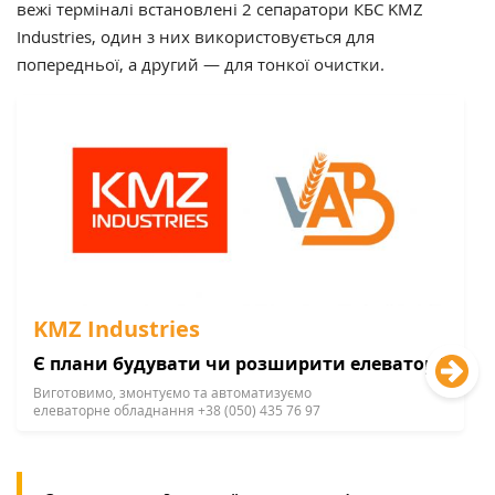
вежі терміналі встановлені 2 сепаратори КБС KMZ
Industries, один з них використовується для
попередньої, а другий — для тонкої очистки.
KMZ Industries
Є плани будувати чи розширити елеватор?
Виготовимо, змонтуємо та автоматизуємо
елеваторне обладнання +38 (050) 435 76 97