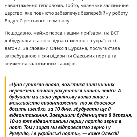
навантаження тепловозів. Тобто, маленьке залізничне
царство, яке повністю забезпечує безперебійну роботу
Вадул-Сіретського терміналу.
Нещодавно, майже перед нашим приїздом, на ВСТ
добудували станцію відвантаження на українські
вагони. За словами Олексія Цуркана, послуга стала
затребуваною після відкриття Одеських портів та
зниження залізничних тарифів.
«Ціна суттєво впала, логістика залізничних
перевезень почала рахуватися навіть звідси. А
будували ми свою українську колію лише з
можливістю вивантаження, то ж довелося
досить швидко, за 10 днів, збудувати ще й
відвантаження. Завершили будівництво 8 березня,
10-го вже відвантажили першу партію зерна в
порт. Тому зараз ми відправляємо зерно і у
Румунію, і в українські порти», — каже Олексій