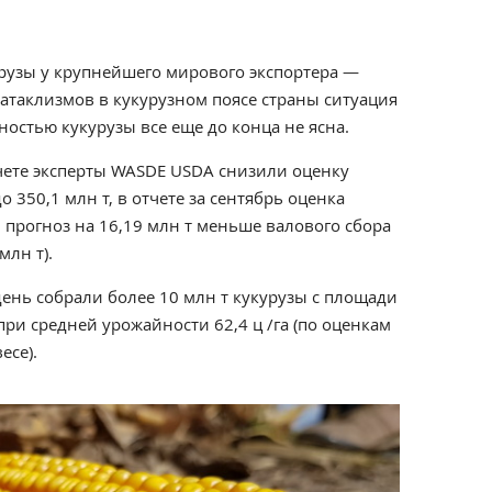
урузы у крупнейшего мирового экспортера —
катаклизмов в кукурузном поясе страны ситуация
остью кукурузы все еще до конца не ясна.
тчете эксперты WASDE USDA снизили оценку
 350,1 млн т, в отчете за сентябрь оценка
й прогноз на 16,19 млн т меньше валового сбора
млн т).
ень собрали более 10 млн т кукурузы с площади
 при средней урожайности 62,4 ц /га (по оценкам
есе).