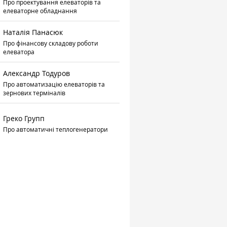
Про проектування елеваторів та
елеваторне обладнання
Наталія Панасюк
Про фінансову складову роботи
елеватора
Александр Тодуров
Про автоматизацію елеваторів та
зернових терміналів
Греко Групп
Про автоматичні теплогенератори