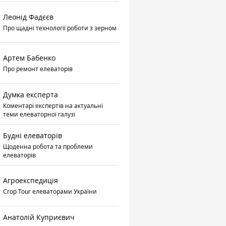
Леонід Фадєєв
Про щадні технології роботи з зерном
Артем Бабенко
Про ремонт елеваторів
Думка експерта
Коментарі експертів на актуальні
теми елеваторної галузі
Будні елеваторів
Щоденна робота та проблеми
елеваторів
Агроекспедиція
Crop Tour елеваторами України
Анатолій Куприєвич