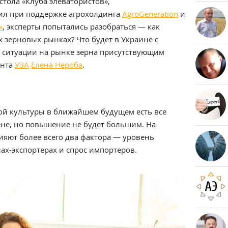
стола «Клуба элеватористов»,
л при поддержке агрохолдинга
AgroGeneration
и
»
, эксперты попытались разобраться — как
х зерновых рынках? Что будет в Украине с
О ситуации на рынке зерна присутствующим
ента
УЗА
Елена Нероба
.
ой культуры в ближайшем будущем есть все
ене, но повышение не будет большим. На
яют более всего два фактора — уровень
ах-экспортерах и спрос импортеров.