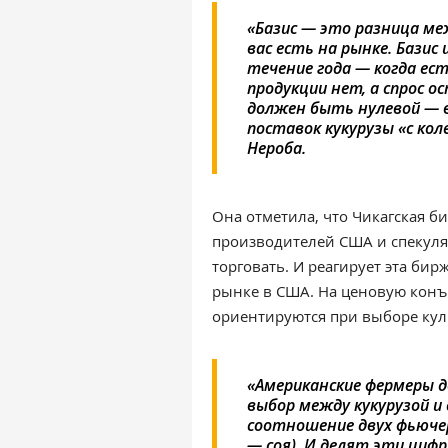
«Базис — это разница ме
вас есть на рынке. Бази
течение года — когда ест
продукции нет, а спрос о
должен быть нулевой — в
поставок кукурузы «с кол
Нероба.
Она отметила, что Чикагская б
производителей США и спекуля
торговать. И реагирует эта бир
рынке в США. На ценовую кон
ориентируются при выборе куль
«Американские фермеры д
выбор между кукурузой и 
соотношение двух фьючерс
— соя). И делят эти циф