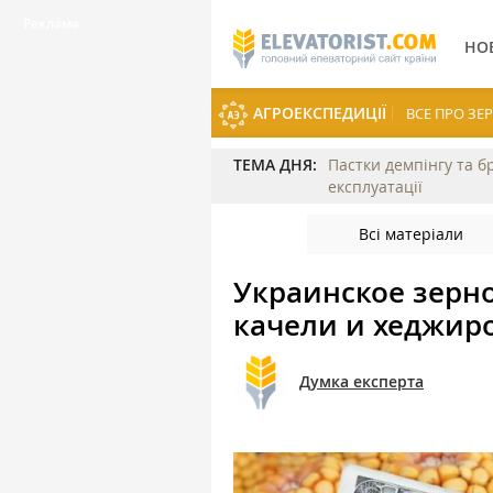
НО
АГРОЕКСПЕДИЦІЇ
ВСЕ ПРО З
ТЕМА ДНЯ:
Пастки демпінгу та б
експлуатації
Всі матеріали
Украинское зерн
качели и хеджир
Думка експерта