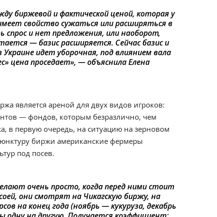
жду биржевой и фактической ценой, которая у
с имеет свойство сужаться или расширяться в
ь спрос и нет предложения, или наоборот,
стается — базис расширяется. Сейчас базис и
 Украине идет уборочная, под влиянием вала
ес» цена проседает», — объяснила Елена
иржа является ареной для двух видов игроков:
нтов — фондов, которым безразлично, чем
жа, в первую очередь, на ситуацию на зерновом
ъюнктуру биржи американские фермеры
тур под посев.
елают очень просто, когда перед ними стоит
соей, они смотрят на Чикагскую биржу, на
ов на конец года (ноябрь — кукуруза, декабрь
ры одну на другую. Получается коэффициент: