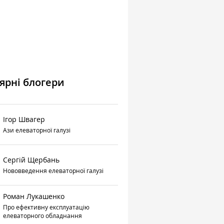
ярні блогери
Ігор Швагер
Ази елеваторної галузі
Сергій Щербань
Нововведення елеваторної галузі
Роман Лукашенко
Про ефективну експлуатацію
елеваторного обладнання