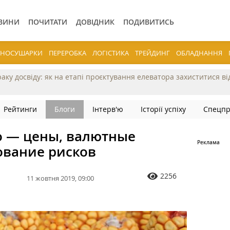
ВИНИ
ПОЧИТАТИ
ДОВІДНИК
ПОДИВИТИСЬ
ЕРНОСУШАРКИ
ПЕРЕРОБКА
ЛОГІСТИКА
ТРЕЙДИНГ
ОБЛАДНАННЯ
раку досвіду: як на етапі проєктування елеватора захиститися в
Рейтинги
Блоги
Інтерв'ю
Історії успіху
Спецпр
о — цены, валютные
ование рисков
2256
11 жовтня 2019, 09:00