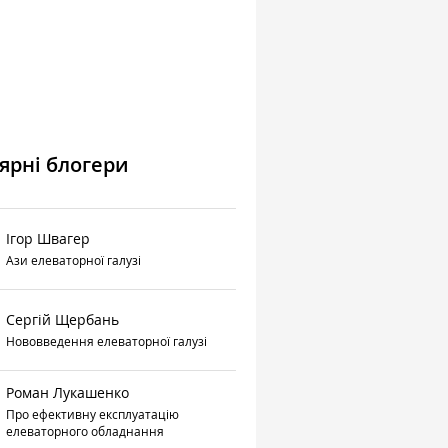
ярні блогери
Ігор Швагер
Ази елеваторної галузі
Сергій Щербань
Нововведення елеваторної галузі
Роман Лукашенко
Про ефективну експлуатацію
елеваторного обладнання