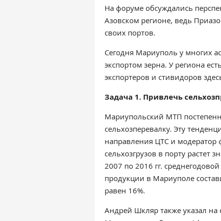
На форуме обсуждались перспе
Азовском регионе, ведь Приазо
своих портов.
Cегодня Мариуполь у многих ас
экспортом зерна. У региона ест
экспортеров и стивидоров здес
Задача 1. Привлечь сельхоз
Мариупольский МТП постепенно
сельхозперевалку. Эту тенденц
направления ЦТС и модератор 
сельхозгрузов в порту растет з
2007 по 2016 гг. среднегодово
продукции в Мариуполе состави
равен 16%.
Андрей Шкляр также указал на 