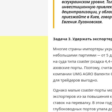
всеукраинском уровне. Т
инвестиционную привлека
децентрализации, у обл
приезжайте в Киев, говор
Евгения Лугановская.
Задача 3. Удержать экспорте
Многие страны-импортеры укра
небольшими партиями ─ от 5 до
на суда типа coaster (осадка 4,
азовские порты. Поэтому, счит
компании UMG AGRO Валенти С
для трейдеров выгодно.
Однако малые coaster-порты мо
экспортеров из-за повышения 
ставок на перевалку. В этом г
глубоководных портов упала до 