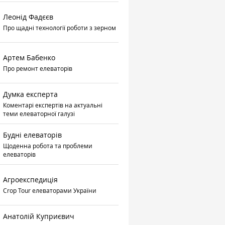
Леонід Фадєєв
Про щадні технології роботи з зерном
Артем Бабенко
Про ремонт елеваторів
Думка експерта
Коментарі експертів на актуальні
теми елеваторної галузі
Будні елеваторів
Щоденна робота та проблеми
елеваторів
Агроекспедиція
Crop Tour елеваторами України
Анатолій Куприєвич