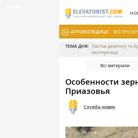
НО
АГРОЕКСПЕДИЦІЇ
ВСЕ ПРО З
ТЕМА ДНЯ:
Пастки демпінгу та б
експлуатації
Всі матеріали
Особенности зер
Приазовья
Служба новин