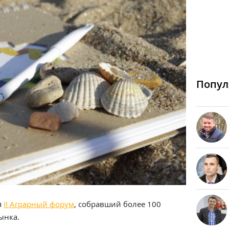
Попул
я
ІІ Аграрный форум
, собравший более 100
ынка.