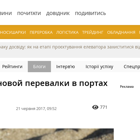
ВИНИ
ПОЧИТАТИ
ДОВІДНИК
ПОДИВИТИСЬ
ЕРНОСУШАРКИ
ПЕРЕРОБКА
ЛОГІСТИКА
ТРЕЙДИНГ
ОБЛАДНАННЯ
раку досвіду: як на етапі проєктування елеватора захиститися в
Рейтинги
Блоги
Інтерв'ю
Історії успіху
Спецпр
новой перевалки в портах
771
21 червня 2017, 09:52