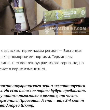
к азовским терминалам регион — Восточная
ь с черноморскими портами. Терминалы
лишь 11% восточноукраинского зерна, но, по
ожет в корне измениться.
восточноукраинского зерна экспортируется
ы. Но если азовские порты будут предлагать
лучшится логистика в регионе, то часть
ерминалы Приазовья. А это ─ еще 3-4 млн т
ает Андрей Шкляр.