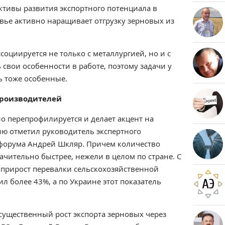
ктивы развития экспортного потенциала в
вье активно наращивает отгрузку зерновых из
социируется не только с металлургией, но и с
ь свои особенности в работе, поэтому задачи у
ь тоже особенные.
производителей
 перепрофилируется и делает акцент на
ию отметил руководитель экспертного
форума Андрей Шкляр. Причем количество
начительно быстрее, нежели в целом по стране. С
й прирост перевалки сельскохозяйственной
л более 43%, а по Украине этот показатель
существенный рост экспорта зерновых через