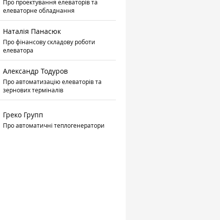
Про проектування елеваторів та
елеваторне обладнання
Наталія Панасюк
Про фінансову складову роботи
елеватора
Александр Тодуров
Про автоматизацію елеваторів та
зернових терміналів
Греко Групп
Про автоматичні теплогенератори