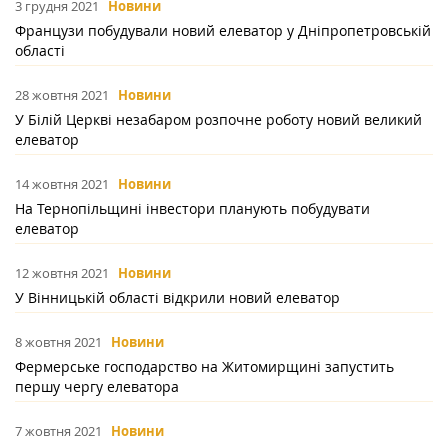
3 грудня 2021
Новини
Французи побудували новий елеватор у Дніпропетровській
області
28 жовтня 2021
Новини
У Білій Церкві незабаром розпочне роботу новий великий
елеватор
14 жовтня 2021
Новини
На Тернопільщині інвестори планують побудувати
елеватор
12 жовтня 2021
Новини
У Вінницькій області відкрили новий елеватор
8 жовтня 2021
Новини
Фермерське господарство на Житомирщині запустить
першу чергу елеватора
7 жовтня 2021
Новини