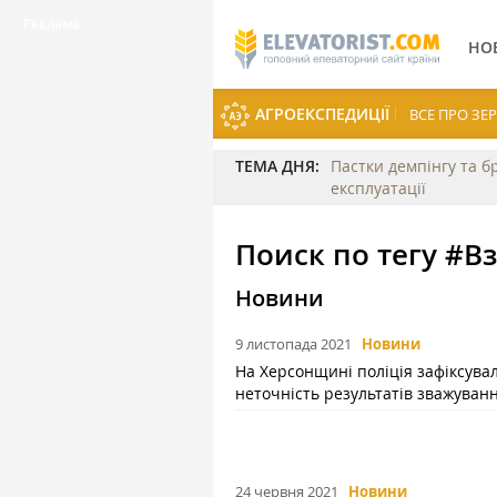
НО
АГРОЕКСПЕДИЦІЇ
ВСЕ ПРО З
ТЕМА ДНЯ:
Пастки демпінгу та б
експлуатації
Поиск по тегу #
Новини
9 листопада 2021
Новини
На Херсонщині поліція зафіксува
неточність результатів зважуван
24 червня 2021
Новини