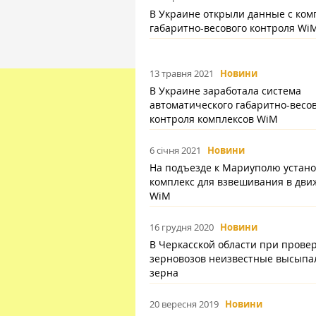
В Украине открыли данные с ком
габаритно-весового контроля Wi
13 травня 2021
Новини
В Украине заработала система
автоматического габаритно-весо
контроля комплексов WiM
6 січня 2021
Новини
На подъезде к Мариуполю устан
комплекс для взвешивания в дв
WiM
16 грудня 2020
Новини
В Черкасской области при прове
зерновозов неизвестные высыпа
зерна
20 вересня 2019
Новини