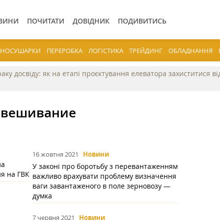
ВИНИ
ПОЧИТАТИ
ДОВІДНИК
ПОДИВИТИСЬ
ЕРНОСУШАРКИ
ПЕРЕРОБКА
ЛОГІСТИКА
ТРЕЙДИНГ
ОБЛАДНАННЯ
раку досвіду: як на етапі проєктування елеватора захиститися в
Взвешивание
16 жовтня 2021
Новини
ла
У законі про боротьбу з перевантаженням
ня на ГВК
важливо врахувати проблему визначення
ваги завантаженого в поле зерновозу —
думка
7 червня 2021
Новини