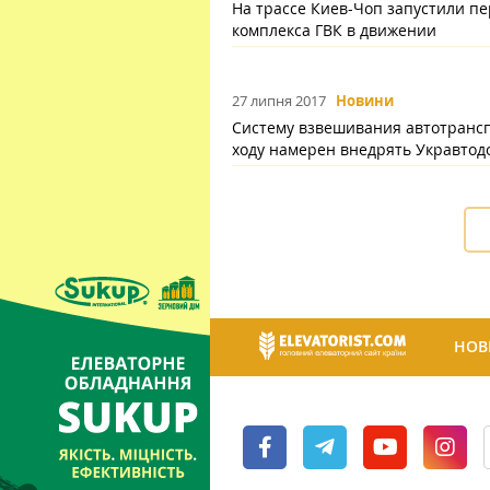
На трассе Киев-Чоп запустили п
комплекса ГВК в движении
27 липня 2017
Новини
Систему взвешивания автотранс
ходу намерен внедрять Укравтод
НОВ