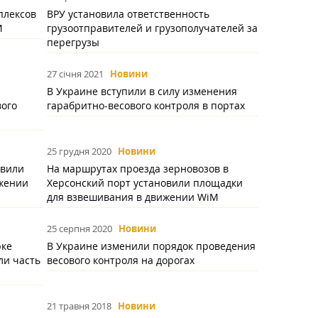
плексов
ВРУ установила ответственность
M
грузоотправителей и грузополучателей за
перегрузы
27 січня 2021
Новини
В Украине вступили в силу изменения
вого
гарабритно-весового контроля в портах
25 грудня 2020
Новини
овили
На маршрутах проезда зерновозов в
ижении
Херсонский порт установили площадки
для взвешивания в движении WiM
25 серпня 2020
Новини
рке
В Украине изменили порядок проведения
ли часть
весового контроля на дорогах
21 травня 2018
Новини