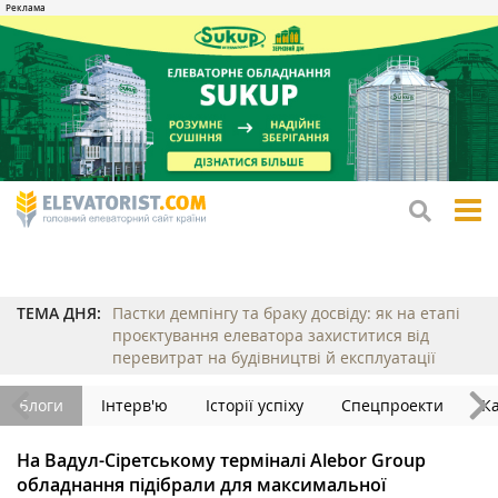
tog
me
ТЕМА ДНЯ:
Пастки демпінгу та браку досвіду: як на етапі
проєктування елеватора захиститися від
перевитрат на будівництві й експлуатації
Блоги
Інтерв'ю
Історії успіху
Спецпроекти
К
На Вадул-Сіретському терміналі Alebor Group
обладнання підібрали для максимальної