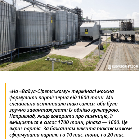
«На «Вадул-Сіретському» терміналі можна
формувати партії зерна від 1600 тонн. Ми
спеціально встановили такі силоси, аби було
зручно завантажувати їх однією культурою.
Наприклад, якщо говорити про пшеницю, її
вміщається в силос 1700 тонн, ріпака — 1600. Це
якраз партія. За бажанням клієнта також можем
сформувати партію і в 10 тис. тонн, і в 20 тис.