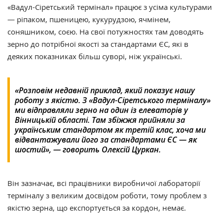
«Вадул-Сіретський термінал» працює з усіма культурами
— ріпаком, пшеницею, кукурудзою, ячмінем,
соняшником, соєю. На свої потужностях там доводять
зерно до потрібної якості за стандартами ЄС, які в
деяких показниках більш суворі, ніж українські.
«Розповім недавній приклад, який показує нашу
роботу з якістю. З «Вадул-Сіретського терміналу»
ми відправляли зерно на один із елеваторів у
Вінницькій області. Там збіжжя прийняли за
українським стандартом як третій клас, хоча ми
відвантажували його за стандартами ЄС — як
шостий», — говорить Олексій Цуркан.
Він зазначає, всі працівники виробничої лабораторії
терміналу з великим досвідом роботи, тому проблем з
якістю зерна, що експортується за кордон, немає.