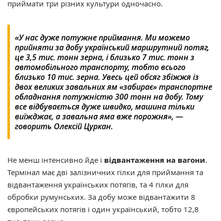
приймати три різних культури одночасно.
«У нас дуже потужне приймання. Ми можемо
прийняти за добу український маршрутний потяг,
це 3,5 тис. тонн зерна, і близько 7 тис. тонн з
автомобільного транспорту, тобто всього
близько 10 тис. зерна. Увесь цей обсяг збіжжя із
двох великих завальних ям «забирає» транспортне
обладнання потужністю 300 тонн на добу. Тому
все відбувається дуже швидко, машина тільки
виїжджає, а завальна яма вже порожня», —
говорить Олексій Цуркан.
Не менш інтенсивно йде і
відвантаження на вагони
.
Термінал має дві залізничних гілки для приймання та
відвантаження українських потягів, та 4 гілки для
обробки румунських. За добу може відвантажити 8
європейських потягів і один український, тобто 12,8