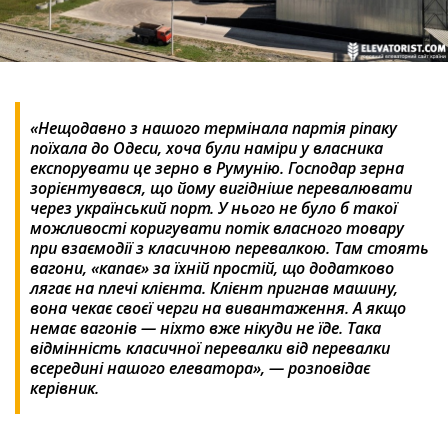
«Нещодавно з нашого термінала партія ріпаку
поїхала до Одеси, хоча були наміри у власника
експорувати це зерно в Румунію. Господар зерна
зорієнтувався, що йому вигідніше перевалювати
через український порт. У нього не було б такої
можливості коригувати потік власного товару
при взаємодії з класичною перевалкою. Там стоять
вагони, «капає» за їхній простій, що додатково
лягає на плечі клієнта. Клієнт пригнав машину,
вона чекає своєї черги на вивантаження. А якщо
немає вагонів — ніхто вже нікуди не їде. Така
відмінність класичної перевалки від перевалки
всередині нашого елеватора», — розповідає
керівник.