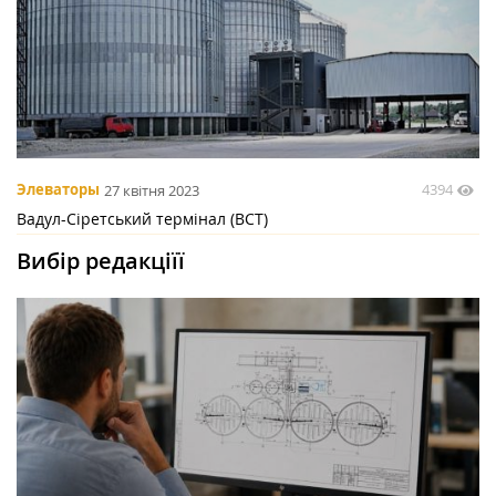
4394
Элеваторы
27 квітня 2023
Вадул-Сіретський термінал (ВСТ)
Вибір редакціїї