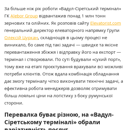
За більше ніж рік роботи «Вадул-Сіретський термінал»
ГК
Alebor Group
відвантажив понад 1 млн тонн
зернових та олійних. Як розповів сайту
Elevatorist.com
генеральний директор елеваторного напрямку Групи
Олексій Цуркан
, складнощів в цьому процесі не
виникало, бо саме під такі задачі — швидке та якісне
перевантаження збіжжя і відправку його на експорт —
термінал і створювали. По суті будували «сухий порт»,
тому вже на етапі проєктування врахували всі можливі
потреби клієнтів. Отож вдала комбінація обладнання
дає змогу терміналу чітко виконувати технічні задачі, а
ефективна робота менеджерів дозволяє отримувати
більш лояльні ціни на логістику з боку румунської
сторони.
Перевалка буває різною, на «Вадул-
Сіретському терміналі» обрали
варіативність послуг