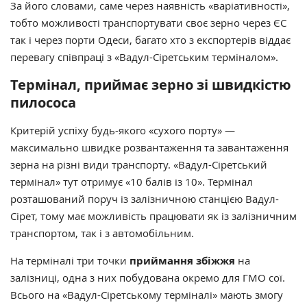
За його словами, саме через наявність «варіативності»,
тобто можливості транспортувати своє зерно через ЄС
так і через порти Одеси, багато хто з експортерів віддає
перевагу співпраці з «Вадул-Сіретським терміналом».
Термінал, приймає зерно зі швидкістю
пилососа
Критерій успіху будь-якого «сухого порту» —
максимально швидке розвантаження та завантаження
зерна на різні види транспорту. «Вадул-Сіретський
термінал» тут отримує «10 балів із 10». Термінал
розташований поруч із залізничною станцією Вадул-
Сірет, тому має можливість працювати як із залізничним
транспортом, так і з автомобільним.
На терміналі три точки
приймання збіжжя
на
залізниці, одна з них побудована окремо для ГМО сої.
Всього на «Вадул-Сіретському терміналі» мають змогу