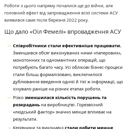
Роботи з цього напряму почалися ще до війни, але
головний ефект від запровадження всієї системи АСУ
виявився саме після березня 2022 року.
Що дало «Оіл Фемелі» впровадження АСУ
Співробітники стали ефективніше працювати.
Зменшився обсяг виконуваних ними «паперових»,
монотонних та одноманітних операцій, що
потребують багато часу. Усі облікові бізнес-процеси
стали більш формалізовані, виключилося
дублювання введення однієї й тієї ж інформації, що
існувало раніше на різних етапах роботи.
Різко
зменшилася кількість порушень та
розкрадань
на виробництві. Горезвісний
«людський фактор» значно менше впливає на
результати.
Керівники та виконавці
стали робити менше