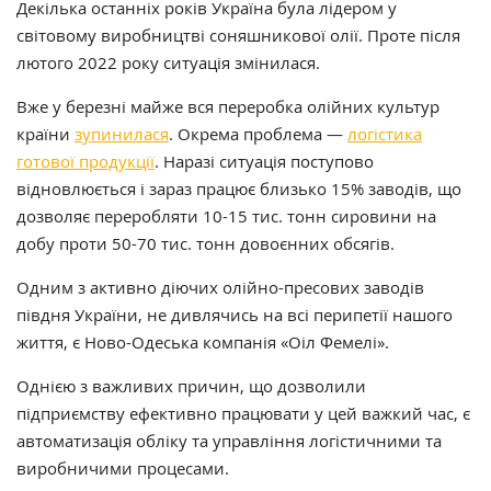
Декілька останніх років Україна була лідером у
світовому виробництві соняшникової олії. Проте після
лютого 2022 року ситуація змінилася.
Вже у березні майже вся переробка олійних культур
країни
зупинилася
. Окрема проблема —
логістика
готової продукції
. Наразі ситуація поступово
відновлюється і зараз працює близько 15% заводів, що
дозволяє переробляти 10-15 тис. тонн сировини на
добу проти 50-70 тис. тонн довоєнних обсягів.
Одним з активно діючих олійно-пресових заводів
півдня України, не дивлячись на всі перипетії нашого
життя, є Ново-Одеська компанія «Оіл Фемелі».
Однією з важливих причин, що дозволили
підприємству ефективно працювати у цей важкий час, є
автоматизація обліку та управління логістичними та
виробничими процесами.