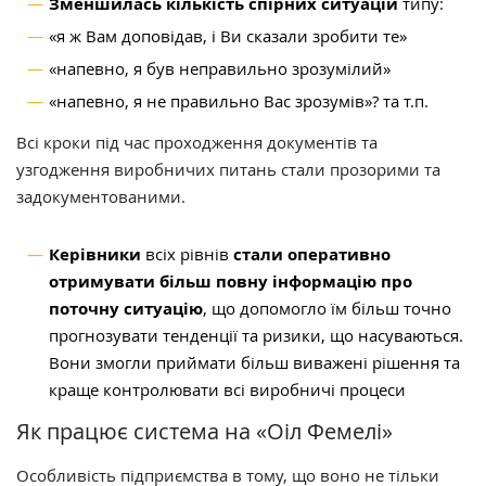
Зменшилась кількість спірних ситуацій
типу:
«я ж Вам доповідав, і Ви сказали зробити те»
«напевно, я був неправильно зрозумілий»
«напевно, я не правильно Вас зрозумів»? та т.п.
Всі кроки під час проходження документів та
узгодження виробничих питань стали прозорими та
задокументованими.
Керівники
всіх рівнів
стали оперативно
отримувати більш повну інформацію про
поточну ситуацію
, що допомогло їм більш точно
прогнозувати тенденції та ризики, що насуваються.
Вони змогли приймати більш виважені рішення та
краще контролювати всі виробничі процеси
Як працює система на «Оіл Фемелі»
Особливість підприємства в тому, що воно не тільки