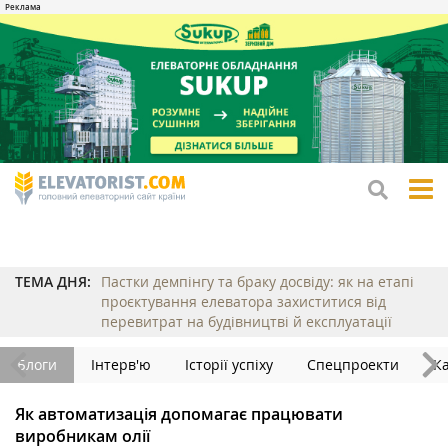
tog
me
ТЕМА ДНЯ:
Пастки демпінгу та браку досвіду: як на етапі
проєктування елеватора захиститися від
перевитрат на будівництві й експлуатації
Блоги
Інтерв'ю
Історії успіху
Спецпроекти
К
Як автоматизація допомагає працювати
виробникам олії