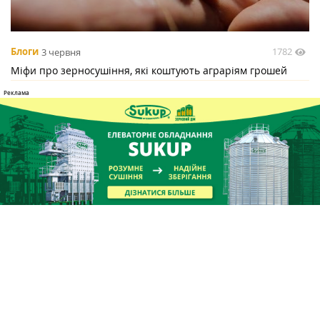
1782
Блоги
3 червня
Міфи про зерносушіння, які коштують аграріям грошей