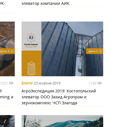
ФК-
элеватор компании АИК
1521
1180
Блоги
23 жовтня 2019
й
АгроЭкспедиция 2019: Костопольский
rming и
элеватор ООО Захид Агропром и
зернокомплекс ЧСП Злагода