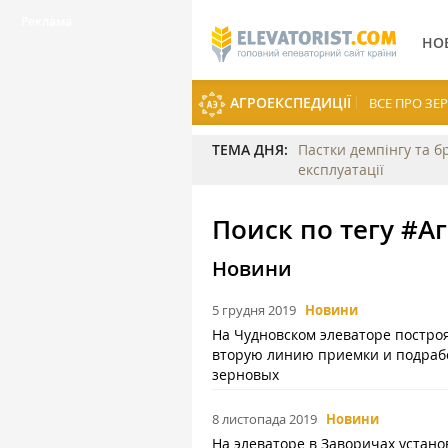
НО
АГРОЕКСПЕДИЦІЇ
ВСЕ ПРО З
ТЕМА ДНЯ:
Пастки демпінгу та б
експлуатації
Поиск по тегу #А
Новини
5 грудня 2019
Новини
На Чудновском элеваторе постро
вторую линию приемки и подраб
зерновых
8 листопада 2019
Новини
На элеваторе в Заворичах устано