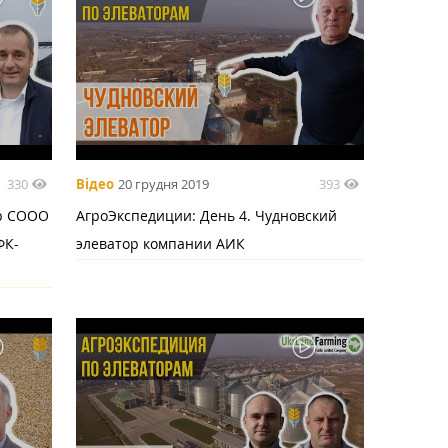
330
393
Відео
20 грудня 2019
ор СООО
АгроЭкспедиции: День 4. Чудновский
ФК-
элеватор компании АИК