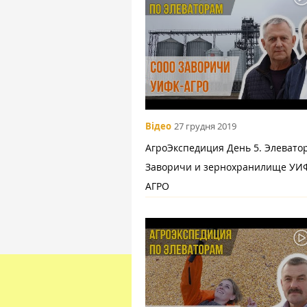
Відео
27 грудня 2019
АгроЭкспедиция День 5. Элеват
Заворичи и зернохранилище УИ
АГРО