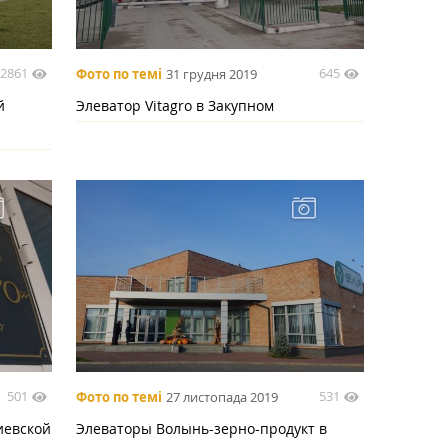
2861
645
Фото по темі
31 грудня 2019
й
Элеватор Vitagro в Закупном
501
531
Фото по темі
27 листопада 2019
иевской
Элеваторы Волынь-зерно-продукт в