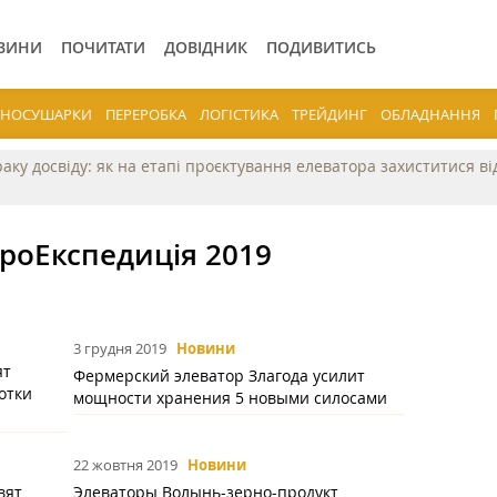
ВИНИ
ПОЧИТАТИ
ДОВІДНИК
ПОДИВИТИСЬ
ЕРНОСУШАРКИ
ПЕРЕРОБКА
ЛОГІСТИКА
ТРЕЙДИНГ
ОБЛАДНАННЯ
раку досвіду: як на етапі проєктування елеватора захиститися в
гроЕкспедиція 2019
3 грудня 2019
Новини
ят
Фермерский элеватор Злагода усилит
отки
мощности хранения 5 новыми силосами
22 жовтня 2019
Новини
вят
Элеваторы Волынь-зерно-продукт