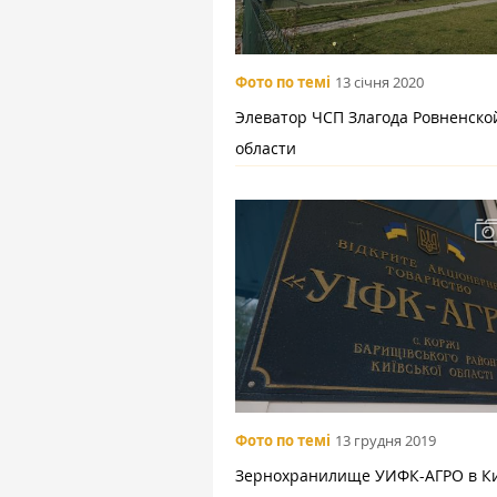
Фото по темі
13 січня 2020
Элеватор ЧСП Злагода Ровненско
области
Фото по темі
13 грудня 2019
Зернохранилище УИФК-АГРО в К