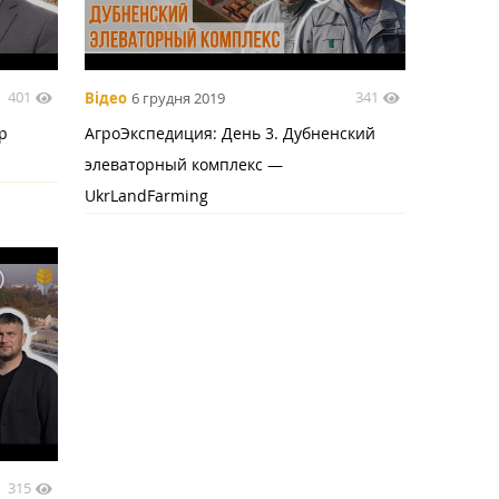
401
341
Відео
6 грудня 2019
р
АгроЭкспедиция: День 3. Дубненский
элеваторный комплекс —
UkrLandFarming
315