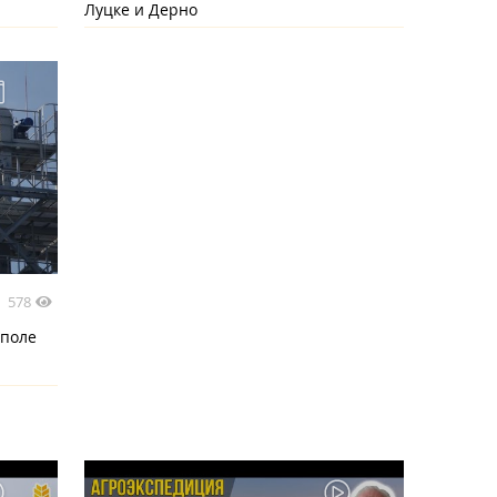
Луцке и Дерно
578
ополе