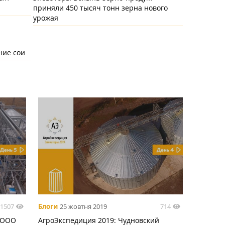
приняли 450 тысяч тонн зерна нового
урожая
ние сои
1507
714
Блоги
25 жовтня 2019
 СООО
АгроЭкспедиция 2019: Чудновский