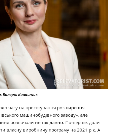
es Валерія Калашник
мало часу на проєктування розширення
івського машинобудівного заводу», але
ння розпочали не так давно. По-перше, дали
и власну виробничу програму на 2021 рік. А