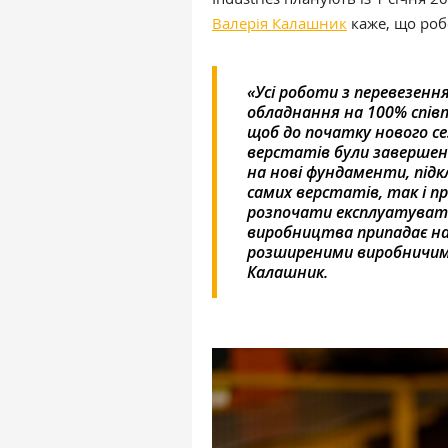
Валерія Калашник
каже, що роб
«Усі роботи з перевезенн
обладнання на 100% співп
щоб до початку нового се
верстатів були завершен
на нові фундаменти, під
самих верстатів, так і пр
розпочати експлуатувати
виробництва припадає на 
розширеними виробничим
Калашник.