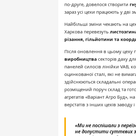
по-друге, довелося створити
гн
зараз усі цехи працюють у дві з
Найбільші зміни чекають на цех
Харкова перевезуть
листозгин
різання, гільйотини та коо
Після оновлення в цьому цеху
виробництва
секторів даху для
панелей силосів лінійки VAB, ко
оцинкованої сталі, які не вима
здійснюються складальні операц
розміщений поруч склад та гото
агрегатів «Варіант Агро Буд», 
верстатів з інших цехів заводу
«Ми не поспішали з переї
не допустити суттєвих зу