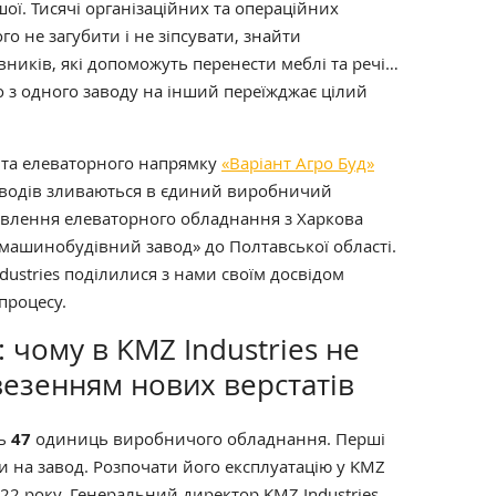
ншої. Тисячі організаційних та операційних
го не загубити і не зіпсувати, знайти
вників, які допоможуть перенести меблі та речі…
що з одного заводу на інший переїжджає цілий
та елеваторного напрямку
«Варіант Агро Буд»
водів зливаються в єдиний виробничий
товлення елеваторного обладнання з Харкова
машинобудівний завод» до Полтавської області.
dustries поділилися з нами своїм досвідом
процесу.
 чому в KMZ Industries не
везенням нових верстатів
ть
47
одиниць виробничого обладнання. Перші
и на завод. Розпочати його експлуатацію у KMZ
2022 року. Генеральний директор KMZ Industries