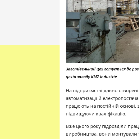
Заготівельний цех готується до роз
цехів заводу KMZ Industrie
На підприємстві давно створені
автоматизації й електропостачан
працюють на постійній основі, 
підвищуючи кваліфікацію.
Вже цього року підрозділи пра
виробництва, вони монтували т