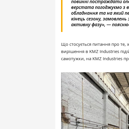
повинні постраждати опе
верстата погоджуємо з в
обладнання та на який пе
кінець сезону, замовлень
активну фазу», — поясню
Що стосується питання про те, х
вирішення в KMZ Industries під
самотужки, на KMZ Industries пр