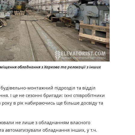
міщення обладнання з Харкова та релокації з інших
 будівельно-монтажний підрозділ та відділ
ня. І це не сезонні бригади: їхні співробітники
з року в рік набираючись ще більше досвіду та
цювали не лише з обладнанням власного
а автоматизували обладнання інших, у т.ч.