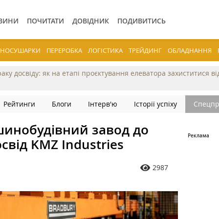
ВИНИ
ПОЧИТАТИ
ДОВІДНИК
ПОДИВИТИСЬ
ЕРНОСУШАРКИ
ПЕРЕРОБКА
ЛОГІСТИКА
ТРЕЙДИНГ
ОБЛАДНАННЯ
раку досвіду: як на етапі проєктування елеватора захиститися в
Рейтинги
Блоги
Інтерв'ю
Історії успіху
Спецпр
шинобудівний завод до
свід KMZ Industries
2987