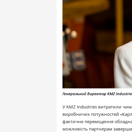
Генеральний директор KMZ Industri
У KMZ Industries витратили чи
виробничих потужностей «Карл
фактичне переміщення обладна
можливість партнерам завершит