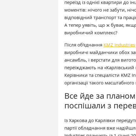
переїзд із однієї квартири до і
моментів: нічого не забути, нічо
відповідний транспорт та праці
А тепер уявіть, що ж буває, як
виробничий комплекс?
Після об'єднання
KMZ Industries
виробничі майданчики обох за
ансамбль, і верстати для виго
переїжджають на «Карлівський 
Керівники та спеціалісти KMZ In
організації такого масштабного 
Все йде за планом:
поспішали з пере
Із Харкова до Карлівки переїду
партії обладнання вже надійшл
Industries планують із 1 січня 