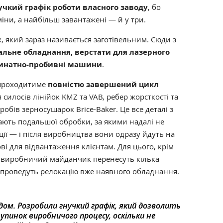
учкий графік роботи власного заводу
, бо
міни, а найбільш завантажені — й у три.
, який зараз називається заготівельним. Сюди з
альне обладнання, верстати для лазерного
рдинатно-пробивні машини
.
 проходитиме
повністю завершений цикл
 силосів лінійок KMZ та VAB, ребер жорсткості та
робів зерносушарок Brice-Baker. Це все деталі з
гають подальшої обробки, за якими надалі не
ії — і після виробництва вони одразу йдуть на
ві для відвантаження клієнтам. Для цього, крім
на виробничий майданчик перенесуть кілька
 і проведуть релокацію вже наявного обладнання.
здом. Розробили гнучкий графік, який дозволить
пинок виробничого процесу, оскільки не