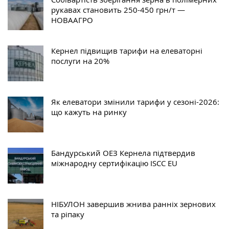
рукавах становить 250-450 грн/т —
НОВААГРО
Кернел підвищив тарифи на елеваторні
послуги на 20%
Як елеватори змінили тарифи у сезоні-2026:
що кажуть на ринку
Бандурський ОЕЗ Кернела підтвердив
міжнародну сертифікацію ISCC EU
НІБУЛОН завершив жнива ранніх зернових
та ріпаку