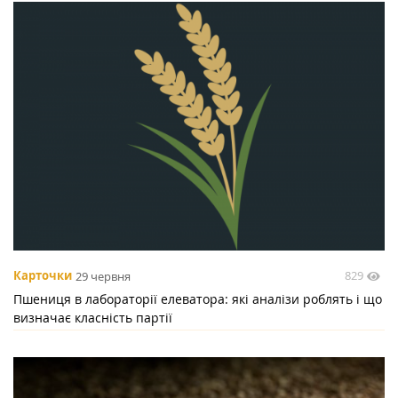
829
Карточки
29 червня
Пшениця в лабораторії елеватора: які аналізи роблять і що
визначає класність партії