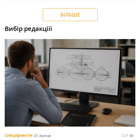
БІЛЬШЕ
Вибір редакціїї
529
Спецпроекти
31 липня