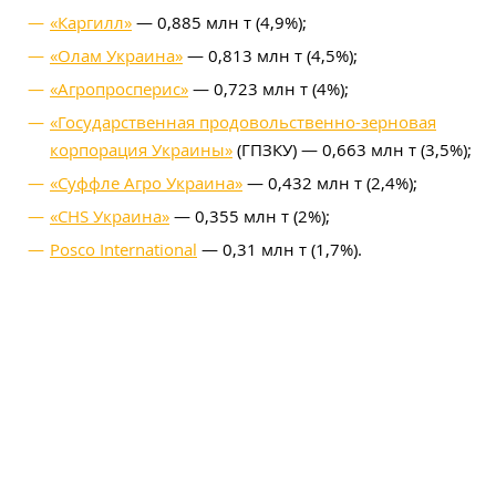
«Каргилл»
— 0,885 млн т (4,9%);
«Олам Украина»
— 0,813 млн т (4,5%);
«Агропросперис»
— 0,723 млн т (4%);
«Государственная продовольственно-зерновая
корпорация Украины»
(ГПЗКУ) — 0,663 млн т (3,5%);
«Суффле Агро Украина»
— 0,432 млн т (2,4%);
«CHS Украина»
— 0,355 млн т (2%);
Posco International
— 0,31 млн т (1,7%).