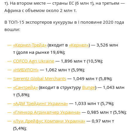
т). На втором месте — страны ЕС (6 млн т), на третьем —
Африка с объемом около 2 млн т.
В ТОП-15 экспортеров кукурузы в I половине 2020 года
вошли:
«Кернел-Трейд»
(входит в
«Кернел»
) — 3,526 млн
т (доля на рынке 19,6%);
COFCO Agri Ukraine
— 1,896 млн т (10,5%);
«НИБУЛОН»
— 1,062 млн т (5,9%);
Sierentz Global Merchants
— 1,049 млн т (5,8%);
«Сантрейд»
(входит в структуру
Bunge
) — 1,043 млн
т (5,8%);
«АДМ Трейдинг Украина»
— 1,033 млн т (5,7%);
«Гленкор Агрикалчер Украина»
— 0,985 млн т (5,5%);
«Луи Дрейфус Компани Украина»
— 0,97 млн т
(5,4%);