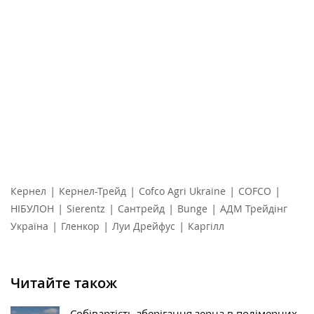
|
|
|
|
Кернел
Кернел-Трейд
Cofco Agri Ukraine
COFCO
|
|
|
|
НІБУЛОН
Sierentz
Сантрейд
Bunge
АДМ Трейдінг
|
|
|
Україна
Гленкор
Луи Дрейфус
Каргілл
Читайте також
Собівартість зберігання зерна в полімерних