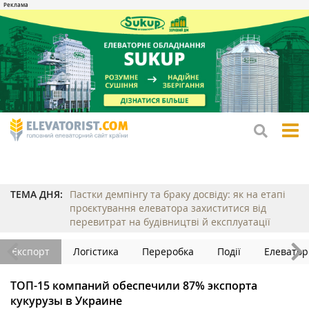
tog
me
ТЕМА ДНЯ:
Пастки демпінгу та браку досвіду: як на етапі
проєктування елеватора захиститися від
перевитрат на будівництві й експлуатації
Експорт
Логістика
Переробка
Події
Елеватор
ТОП-15 компаний обеспечили 87% экспорта
кукурузы в Украине