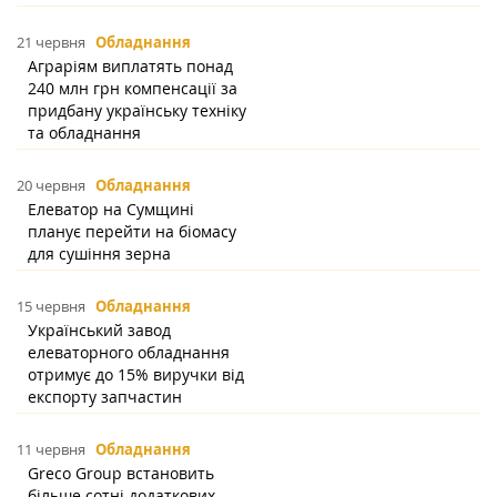
21 червня
Обладнання
Аграріям виплатять понад
240 млн грн компенсації за
придбану українську техніку
та обладнання
20 червня
Обладнання
Елеватор на Сумщині
планує перейти на біомасу
для сушіння зерна
15 червня
Обладнання
Український завод
елеваторного обладнання
отримує до 15% виручки від
експорту запчастин
11 червня
Обладнання
Greco Group встановить
більше сотні додаткових