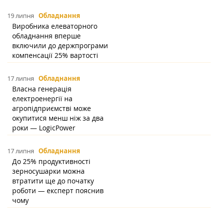
19 липня
Обладнання
Виробника елеваторного
обладнання вперше
включили до держпрограми
компенсації 25% вартості
17 липня
Обладнання
Власна генерація
електроенергії на
агропідприємстві може
окупитися менш ніж за два
роки — LogicPower
17 липня
Обладнання
До 25% продуктивності
зерносушарки можна
втратити ще до початку
роботи — експерт пояснив
чому