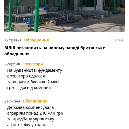
1797
12 травня
Обладнання
ВІЛІЯ встановить на новому заводі британське
обладнання
2 серпня
Елеватори
На будівництві фундаменту
елеватора вдалося
заощадити близько 2 млн
грн — досвід компанії
21 липня
Обладнання
Держава компенсувала
аграріям понад 240 млн грн
за придбану українську
агротехніку у травні