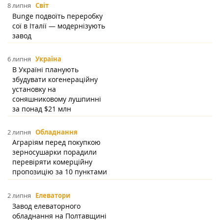
8 липня
Світ
Bunge подвоїть переробку
сої в Італії — модернізують
завод
6 липня
Україна
В Україні планують
збудувати когенераційну
установку на
соняшниковому лушпинні
за понад $21 млн
2 липня
Обладнання
Аграріям перед покупкою
зерносушарки порадили
перевіряти комерційну
пропозицію за 10 пунктами
2 липня
Елеватори
Завод елеваторного
обладнання на Полтавщині