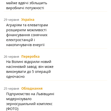
майже вдвічі збільшить
виробничі потужності
29 червня
Україна
Аграріям та елеваторам
розширили можливості
фінансування сонячних
електростанцій і
накопичувачів енергії
26 червня
Переробка
На Волині відкрили новий
насіннєвий завод: він може
виконувати до 5 операцій
одночасно
25 червня
Обладнання
Підприємство на Львівщині
модернізувало
зерносушильний комплекс
(ФОТО)