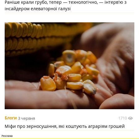
Раніше крали грубо, тепер — технологічно, — інтерв'ю з
інсайдером елеваторної галузі
1710
Блоги
3 червня
Міфи про зерносушіння, які коштують аграріям грошей