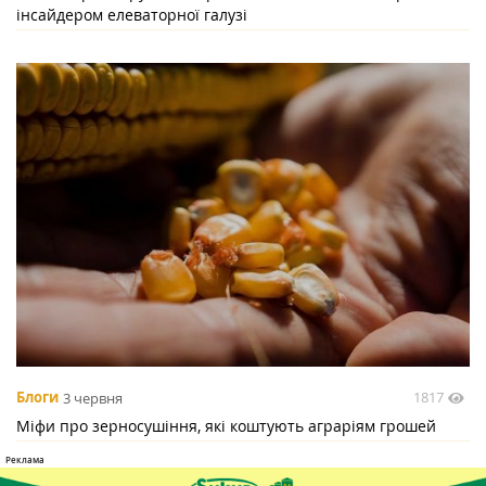
інсайдером елеваторної галузі
1817
Блоги
3 червня
Міфи про зерносушіння, які коштують аграріям грошей