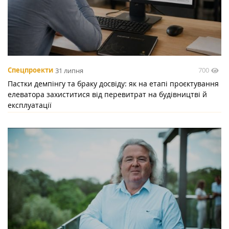
700
Спецпроекти
31 липня
Пастки демпінгу та браку досвіду: як на етапі проєктування
елеватора захиститися від перевитрат на будівництві й
експлуатації