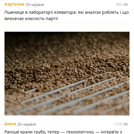
865
Карточки
29 червня
Пшениця в лабораторії елеватора: які аналізи роблять і що
визначає класність партії
1256
Блоги
26 червня
Раніше крали грубо, тепер — технологічно, — інтерв'ю з