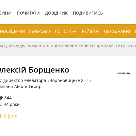
ВИНИ
ПОЧИТАТИ
ДОВІДНИК
ПОДИВИТИСЬ
ЕРНОСУШАРКИ
ПЕРЕРОБКА
ЛОГІСТИКА
ТРЕЙДИНГ
ОБЛАДНАННЯ
раку досвіду: як на етапі проєктування елеватора захиститися в
лексій Борщенко
с-директор елеватора «Вороновицьке ХПП»
мпанії Alebor Group
844
к: 44 роки
2 фото