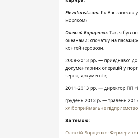
Кар'єра:
Elevatorist.com:
Як Вас занесло у
моряком?
Олексій Борщенко:
Так, я був п
океанами: спочатку на пасажир
контейнеровози.
2008-2013 рр. — приєднався до
документарних операцій у порт
зерна, документів;
2011-2013 рр. — директор ПП «М
грудень 2013 р. — травень 201
хлібоприймальне підприємство
За темою:
Олексій Борщенко: Фермери гото