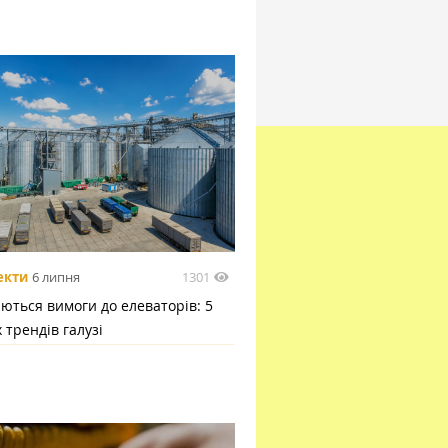
1301
екти
6 липня
ються вимоги до елеваторів: 5
 трендів галузі