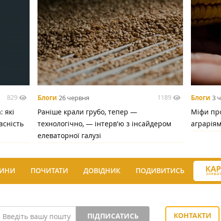
829
1189
Блоги
26 червня
Блоги
3 
 які
Раніше крали грубо, тепер —
Міфи про
асність
технологічно, — інтерв'ю з інсайдером
аграрія
елеваторної галузі
ИНИ
ПОЧИТАТИ
ДОВІДНИК
ПОДИВИТИСЬ
КОНТАКТИ
ПІДПИСАТИСЬ