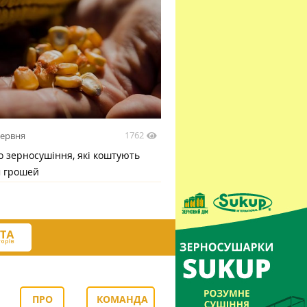
1762
червня
 зерносушіння, які коштують
м грошей
ПРО
КОМАНДА