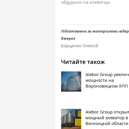
обдурили на елеваторі.
Підготовлено за матеріалами відк
джерел
Борщенко Олексій
Читайте також
Alebor Group увели
мощности на
Вороновицком ХПП
Alebor Group откры
мощный элеватор в
Винницкой области