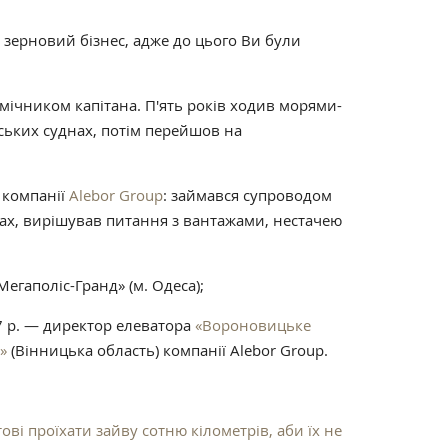
 зерновий бізнес, адже до цього Ви були
омічником капітана. П'ять років ходив морями-
ських суднах, потім перейшов на
 компанії
Alebor Group
: займався супроводом
ах, вирішував питання з вантажами, нестачею
егаполіс-Гранд» (м. Одеса);
7 р. — директор елеватора
«Вороновицьке
»
(Вінницька область) компанії Alebor Group.
ві проїхати зайву сотню кілометрів, аби їх не