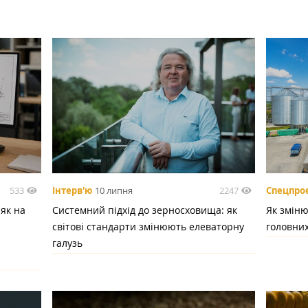
533
2247
Інтерв'ю
10 липня
Спецпро
 як на
Системний підхід до зерносховища: як
Як зміню
світові стандарти змінюють елеваторну
головних
галузь