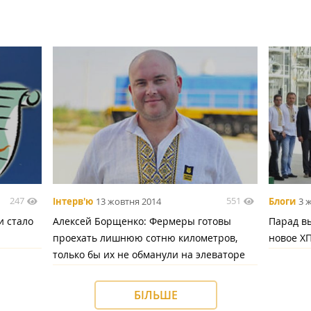
247
551
Інтерв'ю
13 жовтня 2014
Блоги
3 
и стало
Алексей Борщенко: Фермеры готовы
Парад в
проехать лишнюю сотню километров,
новое Х
только бы их не обманули на элеваторе
БІЛЬШЕ