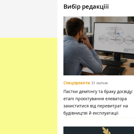
Вибір редакціїї
Спецпроекти
31 липня
Пастки демпінгу та браку досвіду:
етапі проєктування елеватора
захиститися від перевитрат на
будівництві й експлуатації