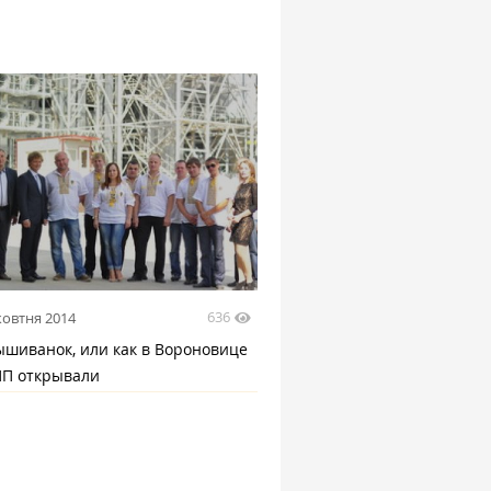
636
жовтня 2014
ышиванок, или как в Вороновице
ПП открывали