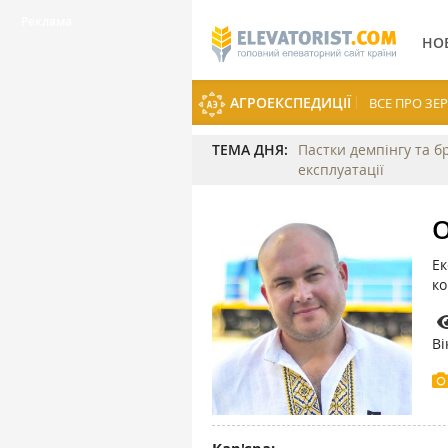
НО
АГРОЕКСПЕДИЦІЇ
ВСЕ ПРО З
ТЕМА ДНЯ:
Пастки демпінгу та б
експлуатації
О
Ек
ко
Ві