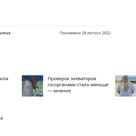
ритих
Поновлено
28 лютого 2022
чила
Проверок элеваторов
госорганами стало меньше
— мнение
ла