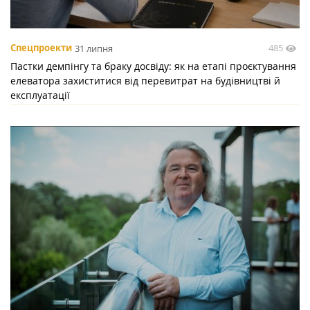
485
Спецпроекти
31 липня
Пастки демпінгу та браку досвіду: як на етапі проєктування
елеватора захиститися від перевитрат на будівництві й
експлуатації