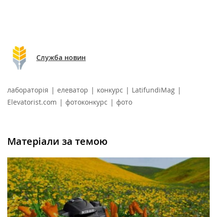
Служба новин
|
|
|
|
лабораторія
елеватор
конкурс
LatifundiMag
|
|
Elevatorist.com
фотоконкурс
фото
Матеріали за темою