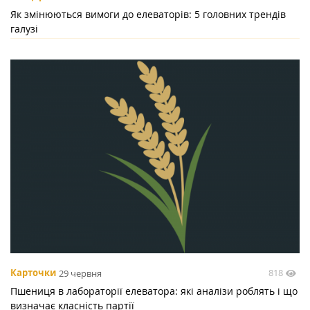
Як змінюються вимоги до елеваторів: 5 головних трендів
галузі
818
Карточки
29 червня
Пшениця в лабораторії елеватора: які аналізи роблять і що
визначає класність партії