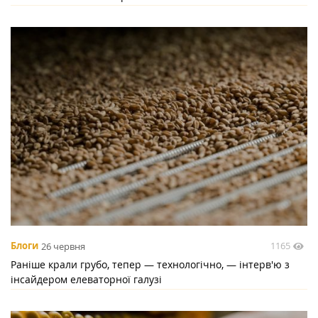
1165
Блоги
26 червня
Раніше крали грубо, тепер — технологічно, — інтерв'ю з
інсайдером елеваторної галузі