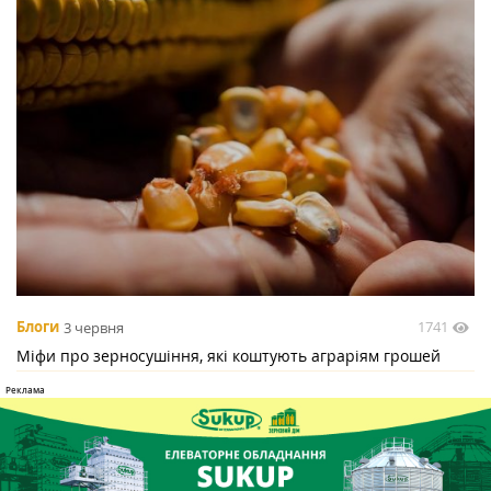
1741
Блоги
3 червня
Міфи про зерносушіння, які коштують аграріям грошей