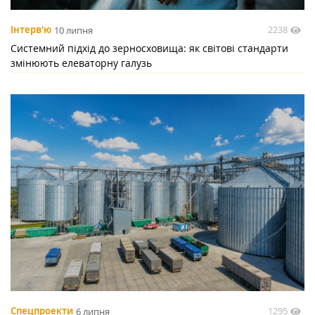
2238
Інтерв'ю
10 липня
Системний підхід до зерносховища: як світові стандарти
змінюють елеваторну галузь
1295
Спецпроекти
6 липня