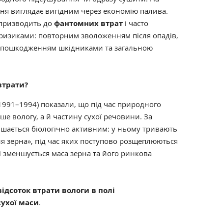
ня виглядає вигідним через економію палива.
 призводить до
фантомних втрат
і часто
ризиками: повторним зволоженням після опадів,
 пошкодженням шкідниками та загальною
втрати?
(1991–1994) показали, що під час природного
ше вологу, а й частину сухої речовини. За
ишається біологічно активним: у ньому тривають
я зерна», під час яких поступово розщеплюються
ті зменшується маса зерна та його ринкова
ідсоток втрати вологи в полі
сухої маси
.