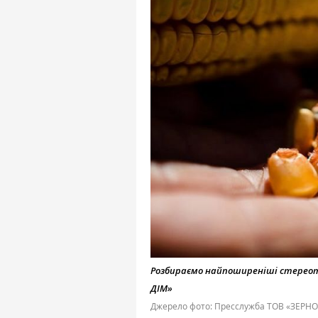
Розбираємо найпоширеніші стереот
ДІМ»
Джерело фото: Пресслужба ТОВ «ЗЕРН