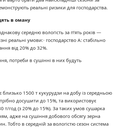
демонструють реальні ризики для господарства.
дять в оману
днакову середню вологість за п’ять років —
зні реальні умови:· господарство А: стабільно
ання від 20% до 32%.
ня, потреби в сушінні в них будуть
 близько 1500 т кукурудзи на добу із середньою
отрібно досушити до 15%, та використовує
 т/год (з 20% до 15%). За таких умов сушарка
ям, адже на сушіння добового обсягу зерна
н. Тобто в середній за вологістю сезон система