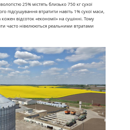
вологістю 25% містять близько 750 кг сухої
го підсушування втратити навіть 1% сухої маси,
а кожен відсоток «економії» на сушінні. Тому
ати часто нівелюються реальними втратами