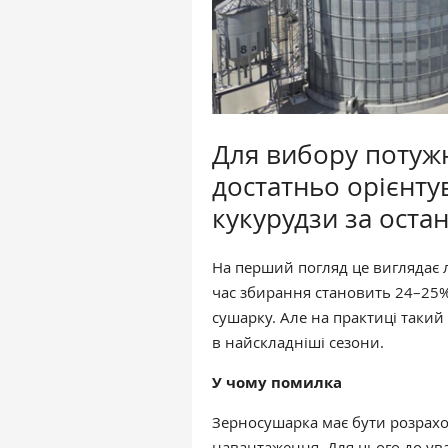
Для вибору потуж
достатньо орієнту
кукурудзи за остан
На перший погляд це виглядає л
час збирання становить 24–25%,
сушарку. Але на практиці такий
в найскладніші сезони.
У чому помилка
Зерносушарка має бути розрахов
навантаження. Для цього до ува