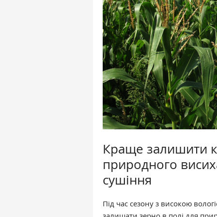
Краще залишити ку
природного висиха
сушіння
Під час сезону з високою волог
залишати зерно в полі для при