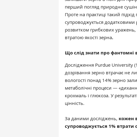
перший погляд природне сушін
Проте на практиці такий підхід
супроводжується додатковими 
розвитком грибкових уражень,
втратою якості зерна
.
Що слід знати про фантомні 
Дослідження Purdue University 
дозрівання зерно втрачає не ли
вологості понад 14% зерно зал
метаболічні процеси — «диханн
крохмаль і глюкоза. У результа
цінність.
За даними досліджень,
кожен в
супроводжується 1% втрати 