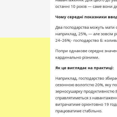
останні 10 років — саме вони 
Чому середні показники вво
Два господарства можуть мати о
наприклад, 25%, — але зовсім рі
24–26%;· господарство Б: колив
Попри однакове середнє значен
кардинально різними.
Як це виглядає на практиці:
Наприклад, господарство збирає
сезонною вологістю 20%, яку п
зерносушарку продуктивністю 80
справлятиметься з навантаженн
витрачатиме орієнтовно 19 годи
працюватиме стабільно.