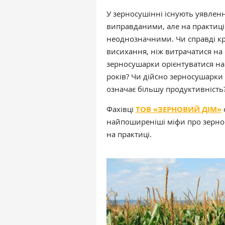
У зерносушінні існують уявлен
виправданими, але на практиці
неоднозначними. Чи справді кр
висихання, ніж витрачатися на
зерносушарки орієнтуватися на 
років? Чи дійсно зерносушарки 
означає більшу продуктивність
Фахівці
ТОВ «ЗЕРНОВИЙ ДІМ»
найпоширеніші міфи про зернос
на практиці.