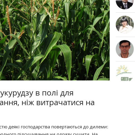
курудзу в полі для
ння, ніж витрачатися на
істю деякі господарства повертаються до дилеми:
родного підсушування чи одразу сушити. На