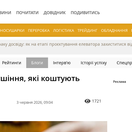
ВИНИ
ПОЧИТАТИ
ДОВІДНИК
ПОДИВИТИСЬ
ЕРНОСУШАРКИ
ПЕРЕРОБКА
ЛОГІСТИКА
ТРЕЙДИНГ
ОБЛАДНАННЯ
раку досвіду: як на етапі проєктування елеватора захиститися в
Рейтинги
Блоги
Інтерв'ю
Історії успіху
Спецпр
шіння, які коштують
1721
3 червня 2026, 09:04