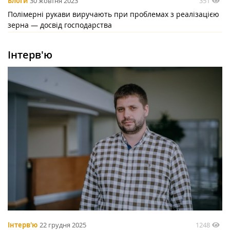
351
Блоги
30 жовтня 2023
Полімерні рукави виручають при проблемах з реалізацією
зерна — досвід господарства
Інтерв'ю
1248
Інтерв'ю
22 грудня 2025