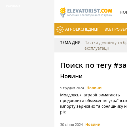
НО
АГРОЕКСПЕДИЦІЇ
ВСЕ ПРО З
ТЕМА ДНЯ:
Пастки демпінгу та б
експлуатації
Поиск по тегу #з
Новини
5 грудня 2024
Новини
Молдовські аграрії вимагають
продовжити обмеження українськ
імпорту зернових та соняшнику н
рік
30 січня 2024
Новини