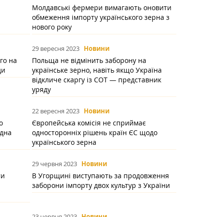
Молдавські фермери вимагають оновити
обмеження імпорту українського зерна з
нового року
29 вересня 2023
Новини
го на
Польща не відмінить заборону на
ди
українське зерно, навіть якщо Україна
відкличе скаргу із СОТ — представник
уряду
22 вересня 2023
Новини
о
Європейська комісія не сприймає
одна
односторонніх рішень країн ЄС щодо
українського зерна
29 червня 2023
Новини
ти
В Угорщині виступають за продовження
и
заборони імпорту двох культур з України
23 червня 2023
Новини