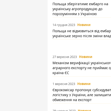
Польща зберігатиме ембарго на
українську агропродукцію до
порозумінням з Україною
14 грудня 2023
Новини
Польща не відмовиться від ембар
українське зерно після зміни вла
27 вересня 2023
Новини
Механізм верифікації українськог
аграрного експорту не приймає 
країна ЄС
1 вересня 2023
Новини
Єврокомісар пропонує субсидува
логістику з України, але залишит
обмеження на експорт
29 червня 2023
Новини