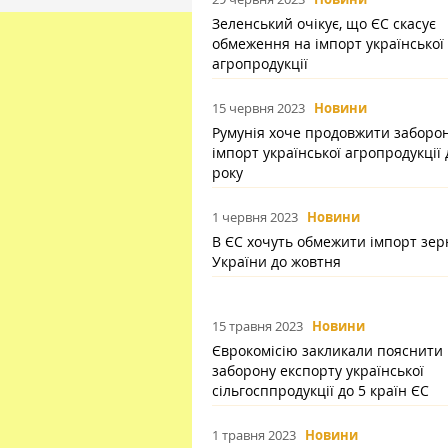
Зеленський очікує, що ЄС скасує
обмеження на імпорт української
агропродукції
15 червня 2023
Новини
Румунія хоче продовжити заборо
імпорт української агропродукції 
року
1 червня 2023
Новини
В ЄС хочуть обмежити імпорт зер
України до жовтня
15 травня 2023
Новини
Єврокомісію закликали пояснити
заборону експорту української
сільгосппродукції до 5 країн ЄС
1 травня 2023
Новини