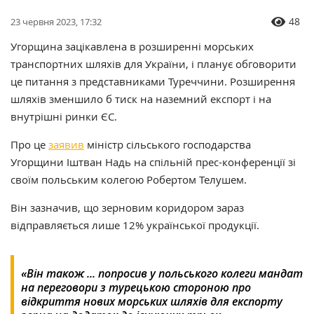
48
23 червня 2023, 17:32
Угорщина зацікавлена в розширенні морських
транспортних шляхів для України, і планує обговорити
це питання з представниками Туреччини. Розширення
шляхів зменшило б тиск на наземний експорт і на
внутрішні ринки ЄС.
Про це
заявив
міністр сільського господарства
Угорщини Іштван Надь на спільній прес-конференції зі
своїм польським колегою Робертом Телушем.
Він зазначив, що зерновим коридором зараз
відправляється лише 12% української продукції.
«Він також ... попросив у польського колеги мандат
на переговори з турецькою стороною про
відкриття нових морських шляхів для експорту