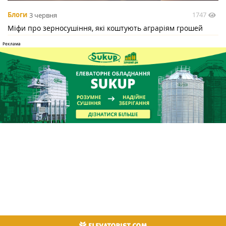
1747
Блоги
3 червня
Міфи про зерносушіння, які коштують аграріям грошей