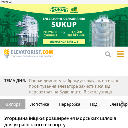
tog
me
ТЕМА ДНЯ:
Пастки демпінгу та браку досвіду: як на етапі
проєктування елеватора захиститися від
перевитрат на будівництві й експлуатації
Експорт
Логістика
Переробка
Події
Елеватор
Угорщина ініціює розширення морських шляхів
для українського експорту