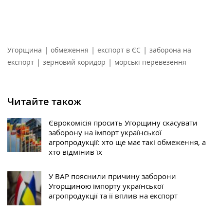
|
|
|
Угорщина
обмеження
експорт в ЄС
заборона на
|
|
експорт
зерновий коридор
морські перевезення
Читайте також
Єврокомісія просить Угорщину скасувати
заборону на імпорт української
агропродукції: хто ще має такі обмеження, а
хто відмінив їх
У ВАР пояснили причину заборони
Угорщиною імпорту української
агропродукції та її вплив на експорт