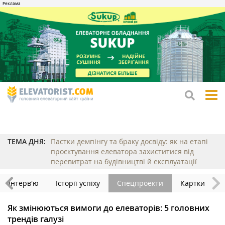
tog
me
ТЕМА ДНЯ:
Пастки демпінгу та браку досвіду: як на етапі
проєктування елеватора захиститися від
перевитрат на будівництві й експлуатації
Інтерв'ю
Історії успіху
Спецпроекти
Картки
Як змінюються вимоги до елеваторів: 5 головних
трендів галузі