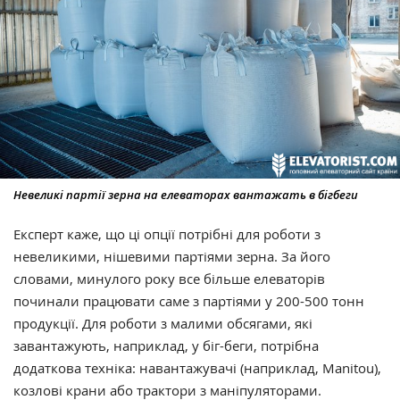
Невеликі партії зерна на елеваторах вантажать в бігбеги
Експерт каже, що ці опції потрібні для роботи з
невеликими, нішевими партіями зерна. За його
словами, минулого року все більше елеваторів
починали працювати саме з партіями у 200-500 тонн
продукції. Для роботи з малими обсягами, які
завантажують, наприклад, у біг-беги, потрібна
додаткова техніка: навантажувачі (наприклад, Manitou),
козлові крани або трактори з маніпуляторами.