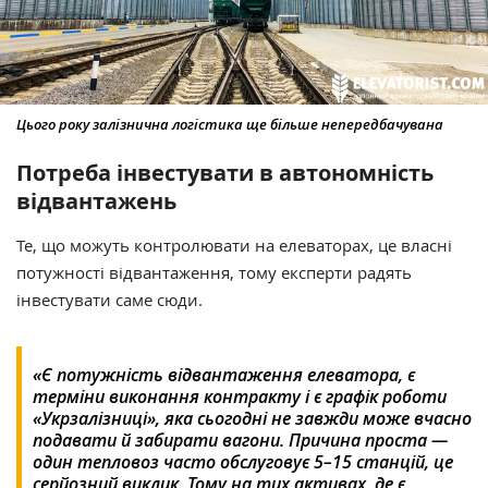
Цього року залізнична логістика ще більше непередбачувана
Потреба інвестувати в автономність
відвантажень
Те, що можуть контролювати на елеваторах, це власні
потужності відвантаження, тому експерти радять
інвестувати саме сюди.
«Є потужність відвантаження елеватора, є
терміни виконання контракту і є графік роботи
«Укрзалізниці», яка сьогодні не завжди може вчасно
подавати й забирати вагони. Причина проста —
один тепловоз часто обслуговує 5–15 станцій, це
серйозний виклик. Тому на тих активах, де є