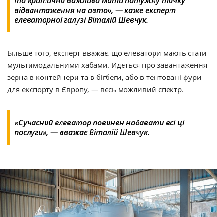
то критично важливо мати потужну точку
відвантаження на авто», — каже експерт
елеваторної галузі Віталій Шевчук.
Більше того, експерт вважає, що елеватори мають стати
мультимодальними хабами. Йдеться про завантаження
зерна в контейнери та в бігбеги, або в тентовані фури
для експорту в Європу, — весь можливий спектр.
«Сучасний елеватор повинен надавати всі ці
послуги», — вважає Віталій Шевчук.