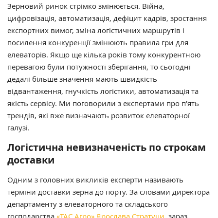
Зерновий ринок стрімко змінюється. Війна,
цифровізація, автоматизація, дефіцит кадрів, зростання
експортних вимог, зміна логістичних маршрутів і
посилення конкуренції змінюють правила гри для
елеваторів. Якщо ще кілька років тому конкурентною
перевагою були потужності зберігання, то сьогодні
дедалі більше значення мають швидкість
відвантаження, гнучкість логістики, автоматизація та
якість сервісу. Ми поговорили з експертами про п'ять
трендів, які вже визначають розвиток елеваторної
галузі.
Логістична невизначеність по строкам
доставки
Одним з головних викликів експерти називають
терміни доставки зерна до порту. За словами директора
департаменту з елеваторного та складського
господарства
«ТАС Агро»
Ярослава Стратуци
, зараз