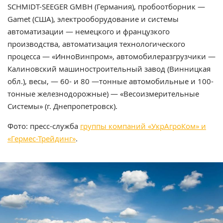
SCHMIDT-SEEGER GMBH (Германия), пробоотборник —
Gamet (США), электрооборудование и системы
автоматизации — немецкого и французкого
производства, автоматизация технологического
процесса — «ИнноВинпром», автомобилеразгрузчики —
Калиновский машиностроительный завод (Винницкая
обл.), весы, — 60- и 80 —тонные автомобильные и 100-
тонные железнодорожные) — «Весоизмерительные
Системы» (г. Днепропетровск).
Фото: пресс-служба
группы компаний «УкрАгроКом» и
«Гермес-Трейдинг»
.