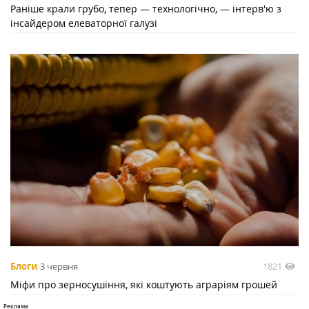
Раніше крали грубо, тепер — технологічно, — інтерв'ю з
інсайдером елеваторної галузі
1821
Блоги
3 червня
Міфи про зерносушіння, які коштують аграріям грошей