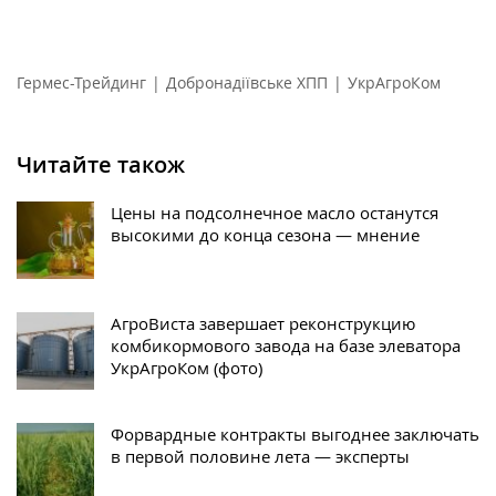
Гермес-Трейдинг
|
Добронадіївське ХПП
|
УкрАгроКом
Читайте також
Цены на подсолнечное масло останутся
высокими до конца сезона — мнение
АгроВиста завершает реконструкцию
комбикормового завода на базе элеватора
УкрАгроКом (фото)
Форвардные контракты выгоднее заключать
в первой половине лета — эксперты