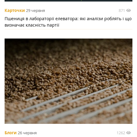
871
Карточки
29 червня
Пшениця в лабораторії елеватора: які аналізи роблять і що
визначає класність партії
1262
Блоги
26 червня