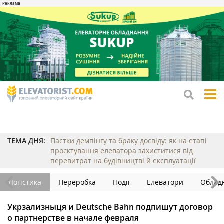
tog
me
ТЕМА ДНЯ:
Пастки демпінгу та браку досвіду: як на етапі
проєктування елеватора захиститися від
перевитрат на будівництві й експлуатації
Логістика
Переробка
Події
Елеватори
Облад
Укрзализныця и Deutsche Bahn подпишут договор
о партнерстве в начале февраля