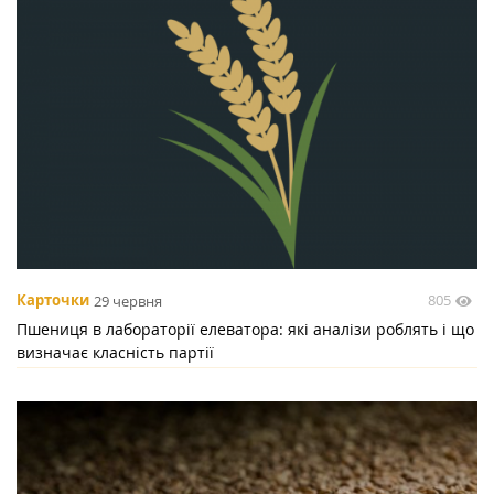
805
Карточки
29 червня
Пшениця в лабораторії елеватора: які аналізи роблять і що
визначає класність партії