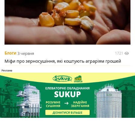
1721
Блоги
3 червня
Міфи про зерносушіння, які коштують аграріям грошей