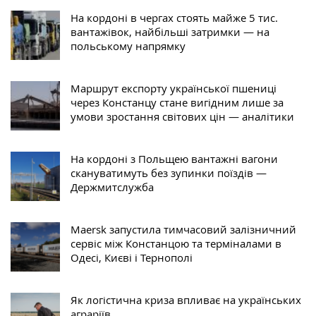
На кордоні в чергах стоять майже 5 тис.
вантажівок, найбільші затримки — на
польському напрямку
Маршрут експорту української пшениці
через Констанцу стане вигідним лише за
умови зростання світових цін — аналітики
На кордоні з Польщею вантажні вагони
скануватимуть без зупинки поїздів —
Держмитслужба
Maersk запустила тимчасовий залізничний
сервіс між Констанцою та терміналами в
Одесі, Києві і Тернополі
Як логістична криза впливає на українських
аграріїв