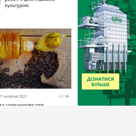
культурою
242
21 жовтня 2021
ька соняшникова олія
чала до максимуму з червня