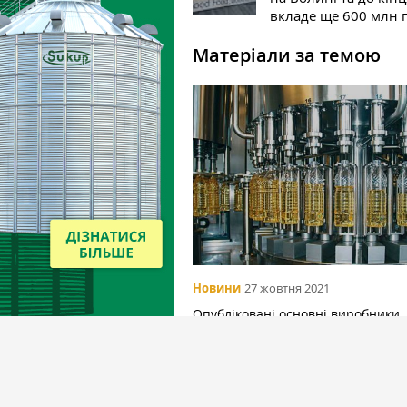
вкладе ще 600 млн 
Матеріали за темою
Новини
27 жовтня 2021
Опубліковані основні виробники
нерафінованої соняшникової олії