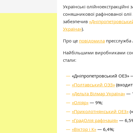
Українські олійноекстракційні 
соняшникової рафінованої олії 
забезпечив
«Дніпропетровськи
Україна»
).
Про це
повідомила
пресслужба 
Найбільшими виробниками соня
стали:
«Дніпропетровський ОЕЗ» —
«Полтавський ОЭЗ»
(входит
«Дельта Вілмар Україна»
— 1
«Оліяр»
— 9%;
«Приколотнянський ОЕЗ»
(
«ГрадОлія рафінація»
— 6,5
«Віктор і К»
— 6,4%;