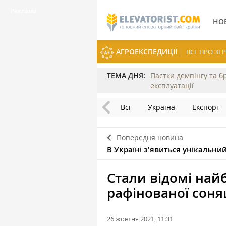
НО
АГРОЕКСПЕДИЦІЇ
ВСЕ ПРО З
ТЕМА ДНЯ:
Пастки демпінгу та б
експлуатації
Всі
Україна
Експорт
Попередня новина
В Україні з'явиться унікальн
Стали відомі най
рафінованої соня
26 жовтня 2021, 11:31