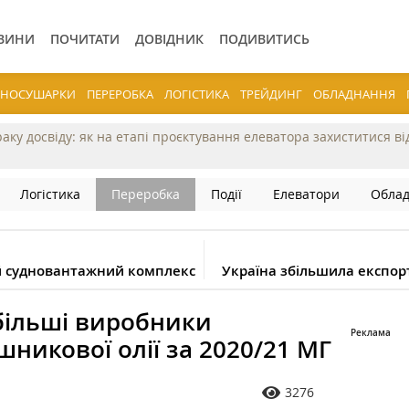
ВИНИ
ПОЧИТАТИ
ДОВІДНИК
ПОДИВИТИСЬ
ЕРНОСУШАРКИ
ПЕРЕРОБКА
ЛОГІСТИКА
ТРЕЙДИНГ
ОБЛАДНАННЯ
раку досвіду: як на етапі проєктування елеватора захиститися в
Логістика
Переробка
Події
Елеватори
Обла
ий судновантажний комплекс
Україна збільшила експор
більші виробники
шникової олії за 2020/21 МГ
3276