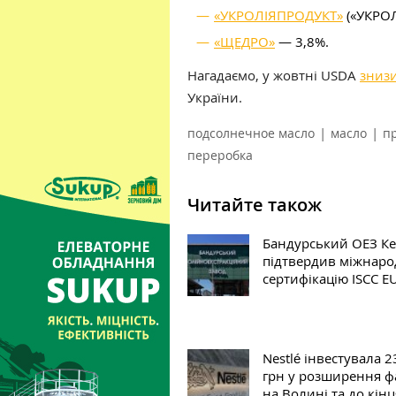
«УКРОЛІЯПРОДУКТ»
(«УКРОЛ
«ЩЕДРО»
— 3,8%.
Нагадаємо, у жовтні USDA
зниз
України.
|
|
подсолнечное масло
масло
п
переробка
Читайте також
Бандурський ОЕЗ К
підтвердив міжнаро
сертифікацію ISCC E
Nestlé інвестувала 
грн у розширення 
на Волині та до кінц