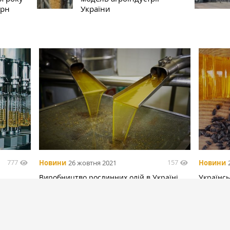
грн
України
777
157
Новини
26 жовтня 2021
Новини
Виробництво рослинних олій в Україні
Українс
перевищило 6 млн т
подорож
БІЛЬШЕ