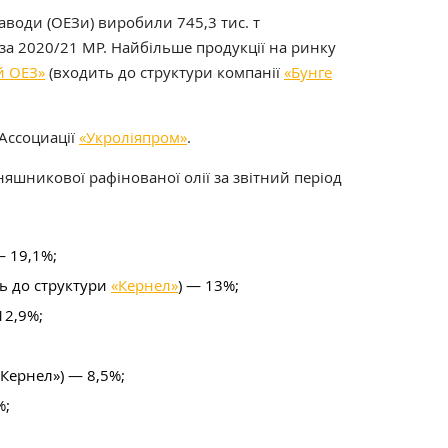
заводи (ОЕЗи) виробили 745,3 тис. т
за 2020/21 МР. Найбільше продукції на ринку
й ОЕЗ»
(входить до структури компанії
«Бунге
Ассоциації
«Укроліяпром»
.
шникової рафінованої олії за звітний період
 19,1%;
ь до структури
«Кернел»
) — 13%;
2,9%;
«Кернел») — 8,5%;
%;