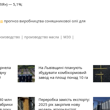
ІЯ») — 5,1%;
ив
прогноз виробництва соняшникової олії для
|
|
|
роизводство
производство масла
МЭЗ
ернела
На Львівщині планують
дну
збудувати комбікормовий
U
завод на площі понад 10 га
230 млн
Переробка замість експорту:
фабрики
2025 рік закріпив нову
я року
модель агроіндустрії