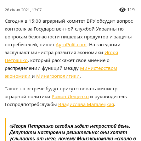
119
26 січня 2021, 13:07
Сегодня в 15:00 аграрный комитет ВРУ обсудит вопрос
контроля за Государственной службой Украины по
вопросам безопасности пищевых продуктов и защиты
потребителей, пишет
AgroPolit.com
.
На заседании
заслушают министра развития экономики
Игоря
Петрашко
, который расскажет свое мнение о
распределении функций между
Министерством
экономики
и
Минагрополитики
.
Также на встрече будут присутствовать министр
аграрной политики
Роман Лещенко
и руководитель
Госпродпотребслужбы
Владислава Магалецкая
.
«Игоря Петрашко сегодня ждет непростой день.
Депутаты настроены решительно: они хотят
услышать от него, почему Минэкономики «стало в