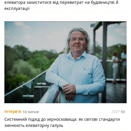
елеватора захиститися від перевитрат на будівництві й
експлуатації
2337
Інтерв'ю
10 липня
Системний підхід до зерносховища: як світові стандарти
змінюють елеваторну галузь