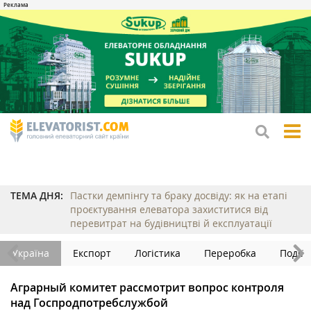
tog
me
ТЕМА ДНЯ:
Пастки демпінгу та браку досвіду: як на етапі
проєктування елеватора захиститися від
перевитрат на будівництві й експлуатації
Україна
Експорт
Логістика
Переробка
Події
Аграрный комитет рассмотрит вопрос контроля
над Госпродпотребслужбой