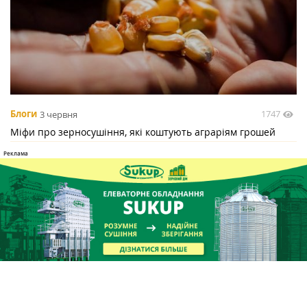
1747
Блоги
3 червня
Міфи про зерносушіння, які коштують аграріям грошей