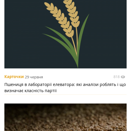
818
Карточки
29 червня
Пшениця в лабораторії елеватора: які аналізи роблять і що
визначає класність партії