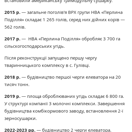
встановили американську тримодульну сушарку.
2015 р.
— загальне поголів'я ВРХ групи НВА «Перлина
Поділля» складає 1 265 голів, серед них дійних корів —
562 голів.
2017 р.
— НВА «Перлина Поділля» обробляє 3 700 га
сільскогосподарських угідь.
Після реконструкції запущено першу чергу
тваринницького комплексу в с. Гулівці.
2018 р.
— будівництво першої черги елеватора на 20
тисяч тонн.
2019 р.
— площа оброблюваних угідь складає 6 800 га.
У структурі компанії 3 молочні комплекси. Завершення
будівництва комбікормового заводу, встановлення 2-ї
зерносушарки.
2022-2023 рр.
— будівництво 2 черги елеватора.