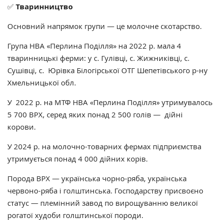
✅
Тваринництво
Основний напрямок групи — це молочне скотарство.
Група НВА «Перлина Поділля» на 2022 р. мала 4
тваринницькі ферми: у с. Гулівці, с. Жижниківці, с.
Сушівці, с. Юрівка Білогірської ОТГ Шепетівського р-ну
Хмельницької обл.
У 2022 р. на МТФ НВА «Перлина Поділля» утримувалось
5 700 ВРХ, серед яких понад 2 500 голів — дійні
корови.
У 2024 р. на молочно-товарних фермах підприємства
утримується понад 4 000 дійних корів.
Порода ВРХ — українська чорно-ряба, українська
червоно-ряба і голштинська. Господарству присвоєно
статус — племінний завод по вирощуванню великої
рогатої худоби голштинської породи.