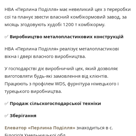
НВА «Перлина Поділля» має невеликий цех з переробки
сої та планує звести власний комбікормовий завод, за
місяць згодовують худобі 1200 т комбікорму.
✅
Виробництво металопластикових конструкцій
НВА «Перлина Поділля» реалізує металопластикові
вікна і двері власного виробництва.
У господарстві діє виробничий цех, який дозволяє
виготовляти будь-які замовлення від клієнтів.
Працюють з профілем WDS, фурнітура німецького і
турецького виробництва.
✅
Продаж сільскогосподарської техніки
✅
Зберігання
Елеватор «Перлина Поділля»
знаходиться в с.
Білогір'я Хмельницької обл.