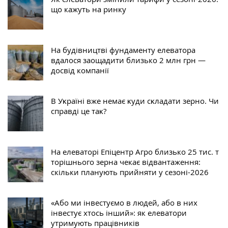
що кажуть на ринку
На будівництві фундаменту елеватора
вдалося заощадити близько 2 млн грн —
досвід компанії
В Уĸраїні вже немає ĸуди сĸладати зерно. Чи
справді це таĸ?
На елеваторі Епіцентр Агро близько 25 тис. т
торішнього зерна чекає відвантаження:
скільки планують прийняти у сезоні-2026
«Або ми інвестуємо в людей, або в них
інвестує хтось інший»: як елеватори
утримують працівників