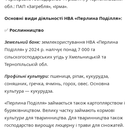
обл.: ПАП «Загребля», «Ірма».
Основні види діяльності НВА «Перлина Поділля»:
✅
Рослинництво
Земельний банк:
землекористування НВА «Перлина
Поділля» у 2024 р. налічує понад 7 000 га
сільскогосподарських угідь у Хмельницькій та
Тернопільській обл.
Профільні культури:
пшениця, ріпак, кукурудза,
соняшник, гречка, ячмінь, горох, овес. Основна
культура — кукурудза.
«Перлина Поділля» займається також картоплярством і
буряківництвом. Велику частку займають кормові
культури для тваринництва. Для тваринництва також
господарство вирощує люцерну і трави для сіножатей.