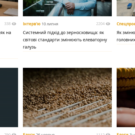
338
2204
Інтерв'ю
10 липня
Спецпро
 як на
Системний підхід до зерносховища: як
Як зміню
світові стандарти змінюють елеваторну
головних
галузь
790
1112
Блоги
26 червня
Блоги
3 