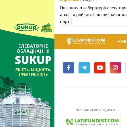
Пшениця в лабораторії елеватора:
аналізи роблять і що визначає кл
партії
НОВ
Все про агрохолдинги