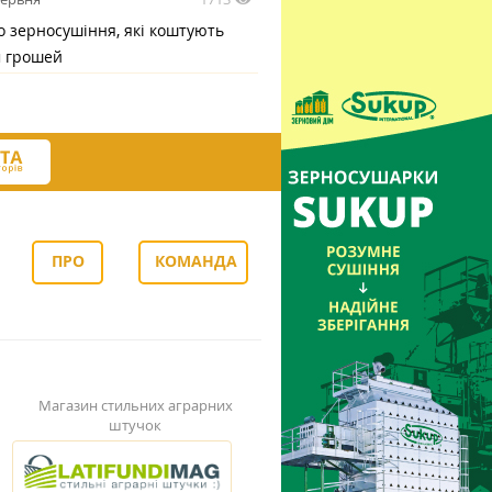
 зерносушіння, які коштують
м грошей
ПРО
КОМАНДА
НАС
Магазин стильних аграрних
штучок