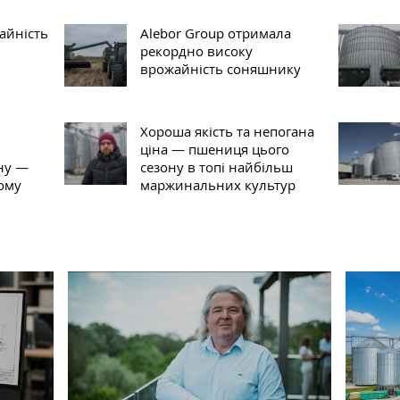
айність
Alebor Group отримала
рекордно високу
врожайність соняшнику
Хороша якість та непогана
ціна — пшениця цього
ону —
сезону в топі найбільш
ому
маржинальних культур