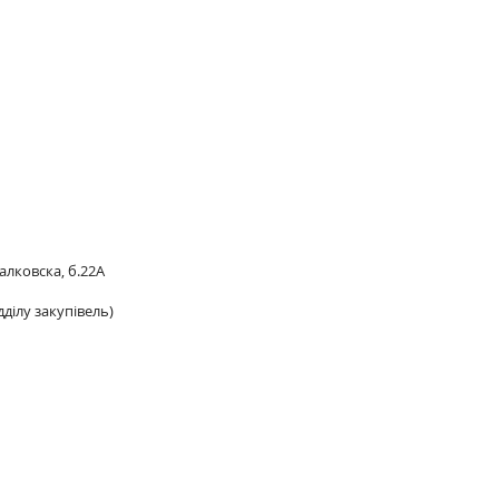
Балковска, б.22А
дділу закупівель)