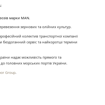
:
возів марки МАN.
еревезення зернових та олійних культур.
 професійний колектив транспортної компанії
 бездоганний сервіс та найкоротші терміни
країни надає можливість прямого та
до головних морських портів України.
bor Group
.