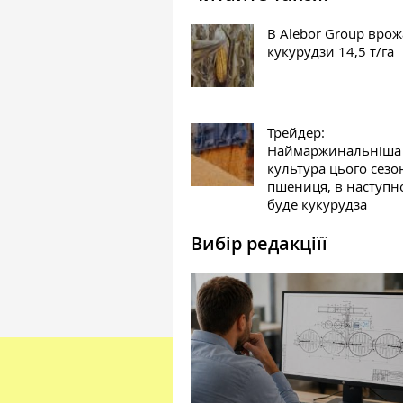
В Alebor Group врож
кукурудзи 14,5 т/га
Трейдер:
Наймаржинальніша
культура цього сез
пшениця, в наступн
буде кукурудза
Вибір редакціїї