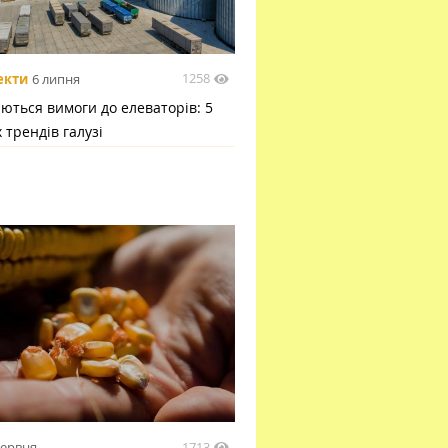
1258
екти
6 липня
ються вимоги до елеваторів: 5
 трендів галузі
1713
червня