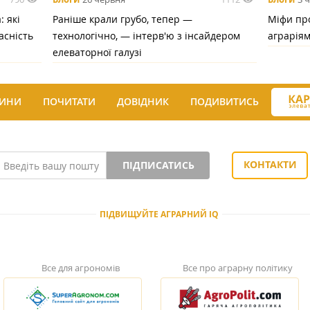
 які
Раніше крали грубо, тепер —
Міфи про
асність
технологічно, — інтерв'ю з інсайдером
аграрія
елеваторної галузі
ИНИ
ПОЧИТАТИ
ДОВІДНИК
ПОДИВИТИСЬ
КОНТАКТИ
ПІДПИСАТИСЬ
ПІДВИЩУЙТЕ АГРАРНИЙ IQ
Все для агрономів
Все про аграрну політику