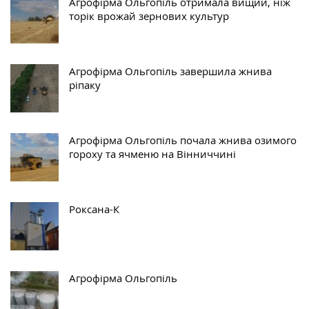
Агрофірма Ольгопіль отримала вищий, ніж
торік врожай зернових культур
Агрофірма Ольгопіль завершила жнива
ріпаку
Агрофірма Ольгопіль почала жнива озимого
гороху та ячменю на Вінниччині
Роксана-К
Агрофірма Ольгопіль