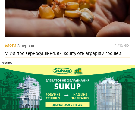
1715
Блоги
3 червня
Міфи про зерносушіння, які коштують аграріям грошей