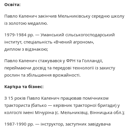
Освіта:
Павло Каленич закінчив Мельниківську середню школу
із золотою медаллю.
1979-1984 рр. — Уманський сільськогосподарський
інститут, спеціальність «Вчений агроном»,
диплом з відзнакою;
Павло Каленич стажувався у ФРН та Голландії,
переймаючи досвід та передові технології із захисту
рослин та збільшення врожайності.
Кар’єра та бізнес:
З 15 років Павло Каленич працював помічником
тракториста (батько — керівник тракторної бригади) у
колгоспі імені Мічуріна (с. Мельниківці, Вінницька обл.);
1987-1990 рр. — інструктор, заступник завідувача