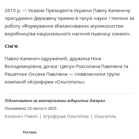
2015 р. — Указом Президента України Павлу Каленичу
присуджено Державну премію в галузі науки і техніки за
роботу «Формування збалансованих агроекосистем
виробництва національного насіння пшениці озимої».
Сім'я:
Павло Каленич одружений, дружина Ніна
Володимирівна, дочки: Цвігун Роксолана Павлівна та
Решетник Оксана Павлівна — співвласники групи
компаній «Агрофірма «Ольгополь».
Підготовлено за матеріалами відкритих джерел
Поновлено
23 лютого 2025
|
|
Каленич Павло
Агрофірма Ольгопіль
Ольгопіль