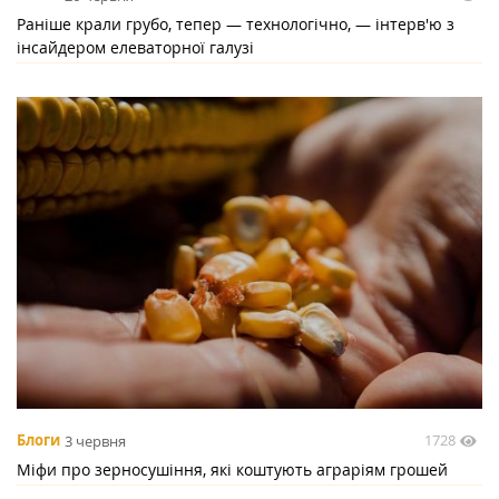
Раніше крали грубо, тепер — технологічно, — інтерв'ю з
інсайдером елеваторної галузі
1728
Блоги
3 червня
Міфи про зерносушіння, які коштують аграріям грошей