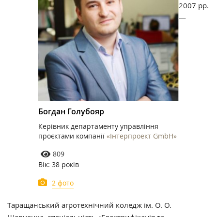
2007 рр.
—
Богдан Голубояр
Керівник департаменту управління
проєктами компанії
«Інтерпроект GmbH»
809
Вік: 38 років
2 фото
Таращанський агротехнічний коледж ім. О. О.