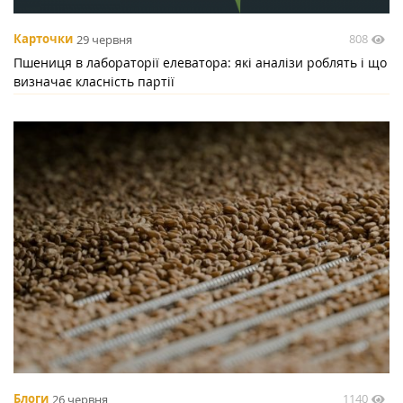
808
Карточки
29 червня
Пшениця в лабораторії елеватора: які аналізи роблять і що
визначає класність партії
1140
Блоги
26 червня